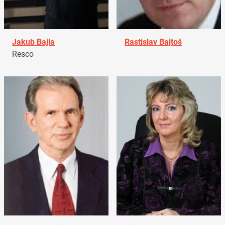
Jakub Bajla
Rastislav Bajtoš
Resco