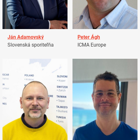
Ján Adamovský
Peter Ágh
Slovenská sporiteľňa
ICMA Europe