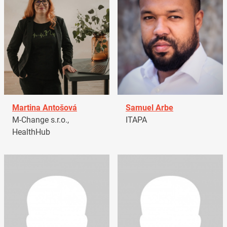
Martina Antošová
Samuel Arbe
M-Change s.r.o.,
ITAPA
HealthHub