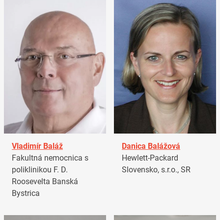
Vladimír Baláž
Danica Balážová
Fakultná nemocnica s
Hewlett-Packard
poliklinikou F. D.
Slovensko, s.r.o., SR
Roosevelta Banská
Bystrica