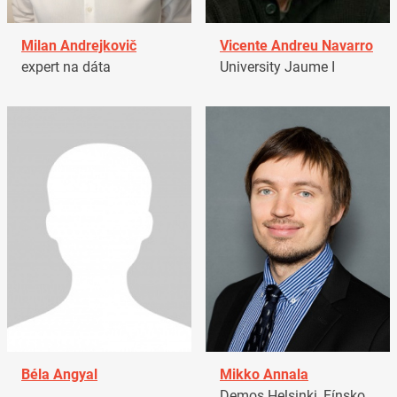
Milan Andrejkovič
Vicente Andreu Navarro
expert na dáta
University Jaume I
Béla Angyal
Mikko Annala
Demos Helsinki, Fínsko