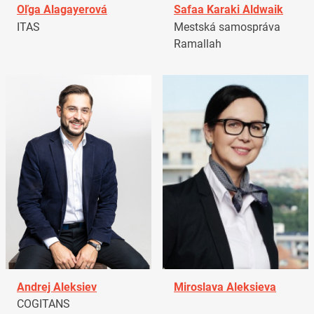
Oľga Alagayerová
Safaa Karaki Aldwaik
ITAS
Mestská samospráva
Ramallah
Andrej Aleksiev
Miroslava Aleksieva
COGITANS