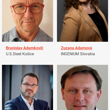
Branislav Adamkovič
Zuzana Adamová
U.S.Steel Košice
INGENIUM Slovakia