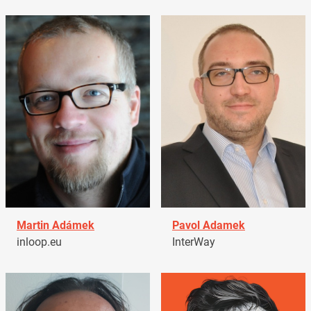
Martin Adámek
Pavol Adamek
inloop.eu
InterWay