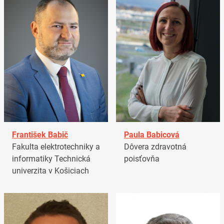
František Babič
Paula Babicová
Fakulta elektrotechniky a
Dôvera zdravotná
informatiky Technická
poisťovňa
univerzita v Košiciach