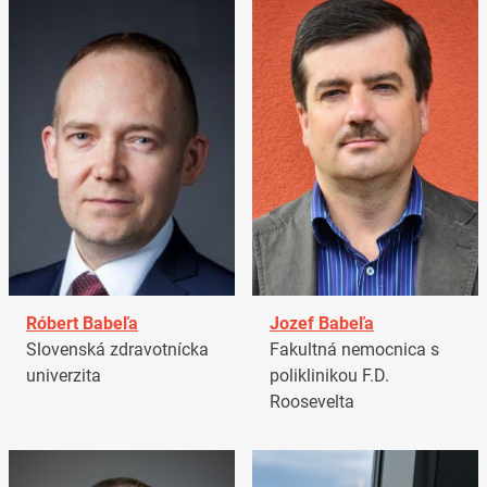
Róbert Babeľa
Jozef Babeľa
Slovenská zdravotnícka
Fakultná nemocnica s
univerzita
poliklinikou F.D.
Roosevelta