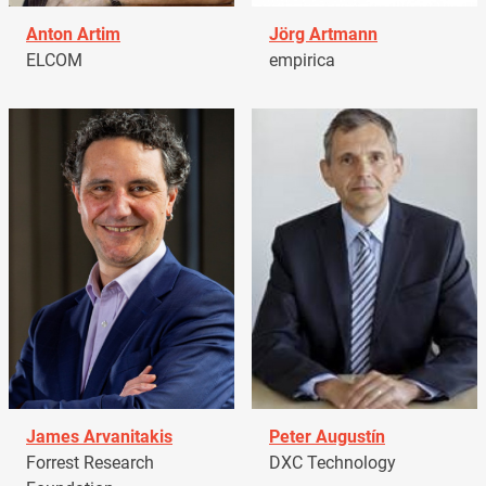
Anton Artim
Jörg Artmann
ELCOM
empirica
James Arvanitakis
Peter Augustín
Forrest Research
DXC Technology