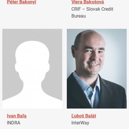
Péter Bakonyi
Viera Bakošová
CRIF – Slovak Credit
Bureau
Ivan Baľa
Ľuboš Balát
INDRA
InterWay