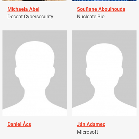
Michaela Abel
Soufiane Aboulhouda
Decent Cybersecurity
Nucleate Bio
Daniel Ács
Ján Adamec
Microsoft