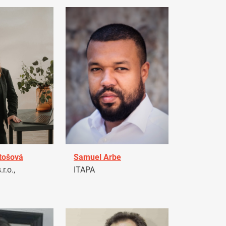
tošová
Samuel Arbe
r.o.,
ITAPA