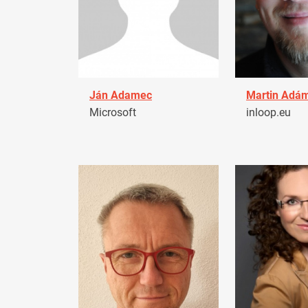
Ján Adamec
Martin Adá
Microsoft
inloop.eu