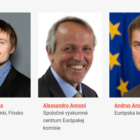
la
Alessandro Annoni
Andrus Ans
ki, Fínsko
Spoločné výskumné
Európska k
centrum Európskej
komisie