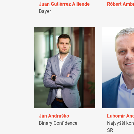
Juan Gutiérrez Alliende
Róbert Amb
Bayer
Ján Andraško
Ľubomír An
Binary Confidence
Najvyšší kon
SR