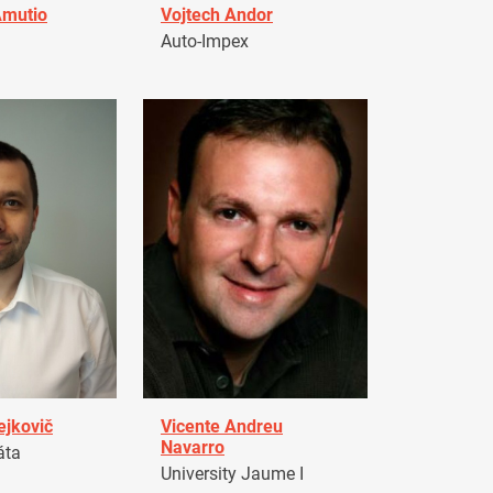
Amutio
Vojtech Andor
Auto-Impex
ejkovič
Vicente Andreu
Navarro
áta
University Jaume I