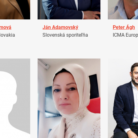
amová
Ján Adamovský
Peter Ágh
ovakia
Slovenská sporiteľňa
ICMA Euro