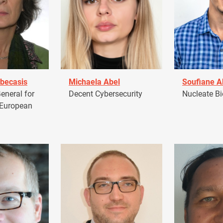
becasis
Michaela Abel
Soufiane 
eneral for
Decent Cybersecurity
Nucleate Bi
 European