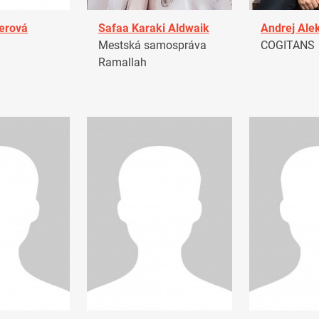
erová
Safaa Karaki Aldwaik
Andrej Ale
Mestská samospráva
COGITANS
Ramallah