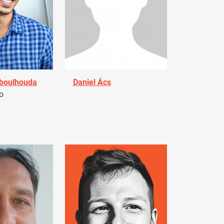
Aboulhouda
Daniel Ács
o