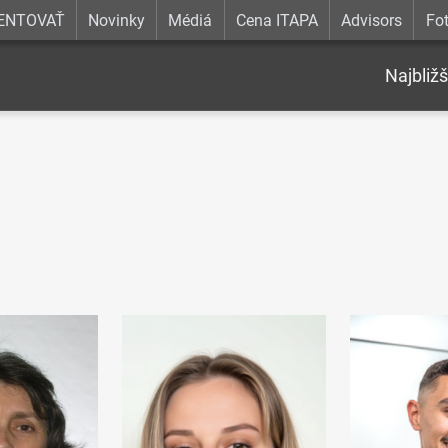
ENTOVAŤ
Novinky
Médiá
Cena ITAPA
Advisors
Fot
Najbližš