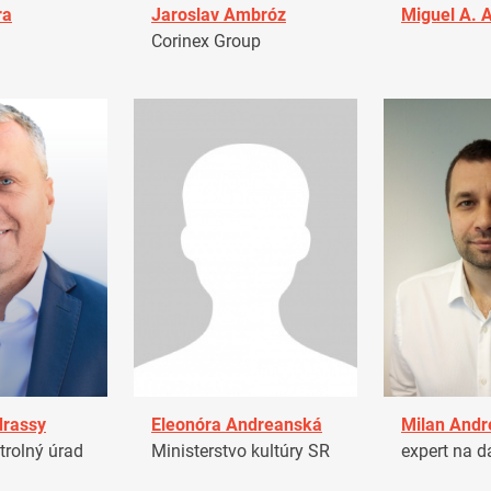
ra
Jaroslav Ambróz
Miguel A. 
Corinex Group
drassy
Eleonóra Andreanská
Milan Andr
trolný úrad
Ministerstvo kultúry SR
expert na d