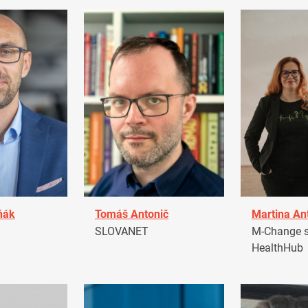
ňák
Tomáš Antonič
Martina An
a
SLOVANET
M-Change s.
HealthHub