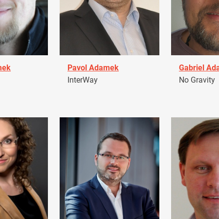
mek
Pavol Adamek
Gabriel A
InterWay
No Gravity