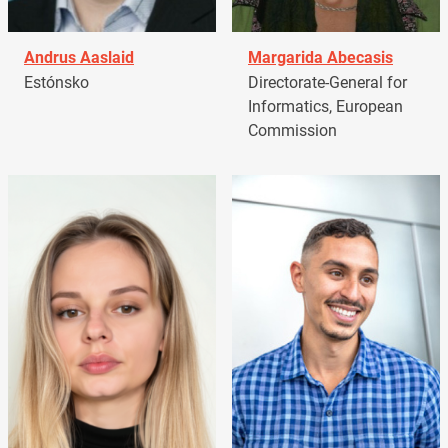
Andrus Aaslaid
Margarida Abecasis
Estónsko
Directorate-General for
Informatics, European
Commission