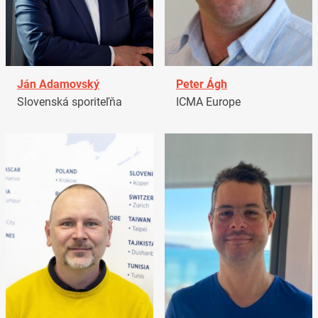
Ján Adamovský
Peter Ágh
Slovenská sporiteľňa
ICMA Europe