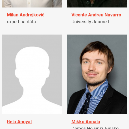
Milan Andrejkovič
Vicente Andreu Navarro
expert na dáta
University Jaume I
Béla Angyal
Mikko Annala
Demos Helsinki, Fínsko