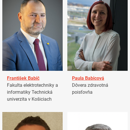
František Babič
Paula Babicová
Fakulta elektrotechniky a
Dôvera zdravotná
informatiky Technická
poisťovňa
univerzita v Košiciach