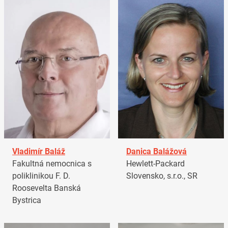
Vladimír Baláž
Danica Balážová
Fakultná nemocnica s
Hewlett-Packard
poliklinikou F. D.
Slovensko, s.r.o., SR
Roosevelta Banská
Bystrica