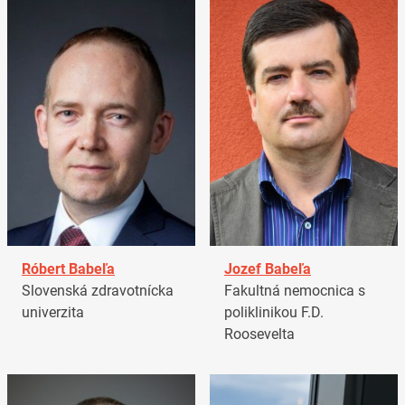
Róbert Babeľa
Jozef Babeľa
Slovenská zdravotnícka
Fakultná nemocnica s
univerzita
poliklinikou F.D.
Roosevelta