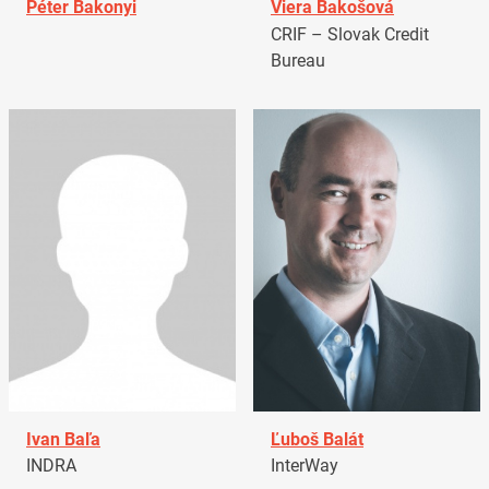
Péter Bakonyi
Viera Bakošová
CRIF – Slovak Credit
Bureau
Ivan Baľa
Ľuboš Balát
INDRA
InterWay