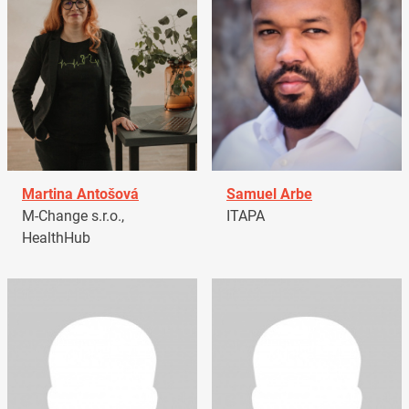
Martina Antošová
Samuel Arbe
M-Change s.r.o.,
ITAPA
HealthHub