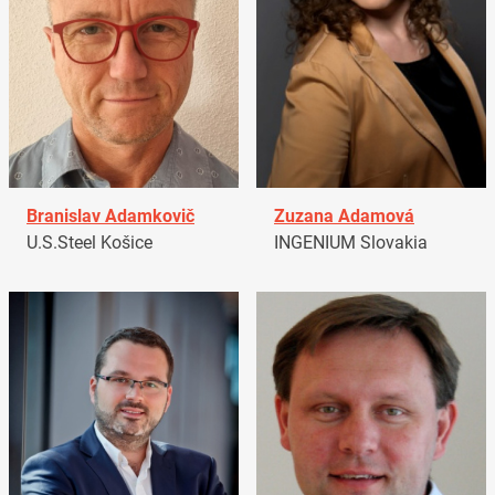
Branislav Adamkovič
Zuzana Adamová
U.S.Steel Košice
INGENIUM Slovakia