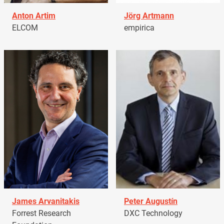
Anton Artim
Jörg Artmann
ELCOM
empirica
James Arvanitakis
Peter Augustín
Forrest Research
DXC Technology