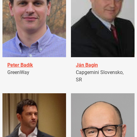
Peter Badík
Ján Bagin
GreenWay
Capgemini Slovensko,
SR