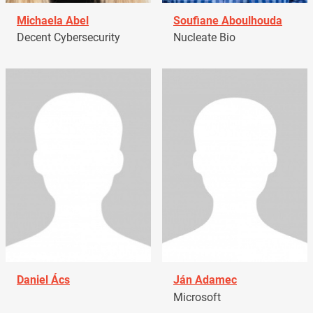
Michaela Abel
Soufiane Aboulhouda
Decent Cybersecurity
Nucleate Bio
Daniel Ács
Ján Adamec
Microsoft