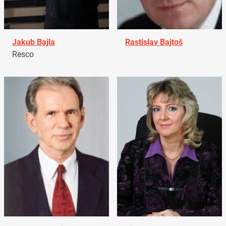
Jakub Bajla
Rastislav Bajtoš
Resco