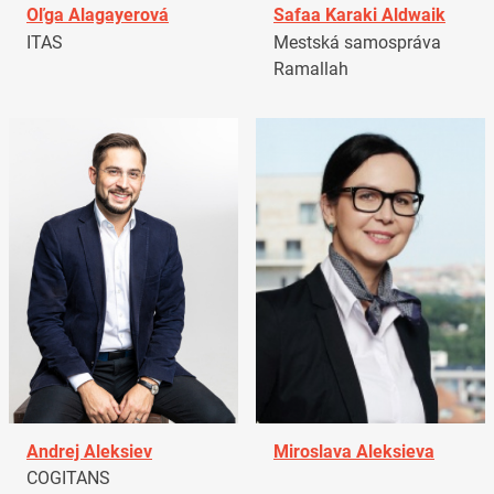
Oľga Alagayerová
Safaa Karaki Aldwaik
ITAS
Mestská samospráva
Ramallah
Andrej Aleksiev
Miroslava Aleksieva
COGITANS