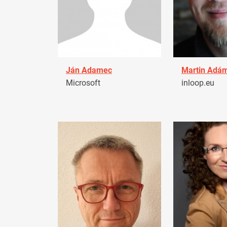
Ján Adamec
Martin Adá
Microsoft
inloop.eu