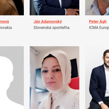
amová
Ján Adamovský
Peter Ágh
ovakia
Slovenská sporiteľňa
ICMA Euro