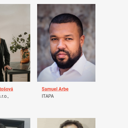
tošová
Samuel Arbe
r.o.,
ITAPA