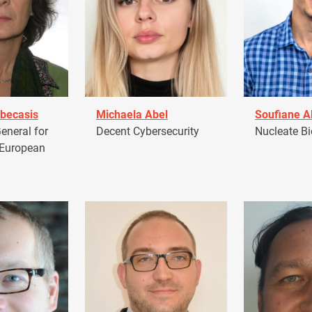
becasis
Michaela Abel
Soufiane 
eneral for
Decent Cybersecurity
Nucleate Bi
 European