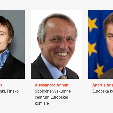
la
Alessandro Annoni
Andrus Ans
ki, Fínsko
Spoločné výskumné
Európska k
centrum Európskej
komisie