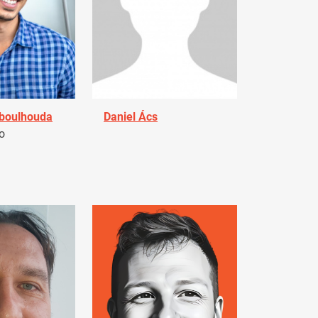
Aboulhouda
Daniel Ács
o