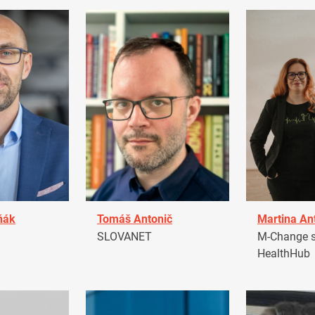
ňák
Tomáš Antonič
Martina An
a
SLOVANET
M-Change s.
HealthHub