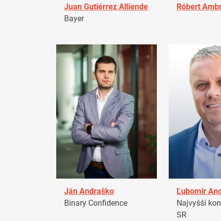
Juan Gutiérrez Alliende
Róbert Amb
Bayer
Ján Andraško
Ľubomír An
Binary Confidence
Najvyšší kon
SR