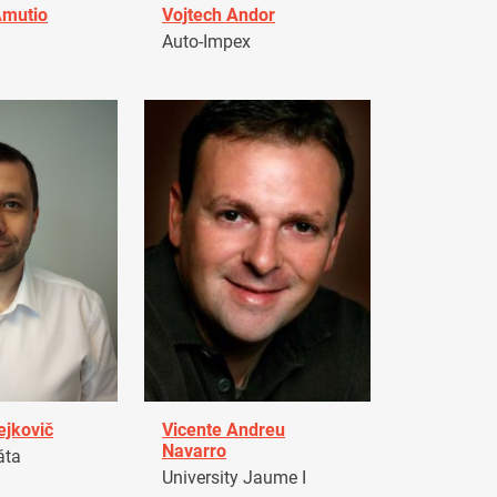
Amutio
Vojtech Andor
Auto-Impex
ejkovič
Vicente Andreu
Navarro
áta
University Jaume I