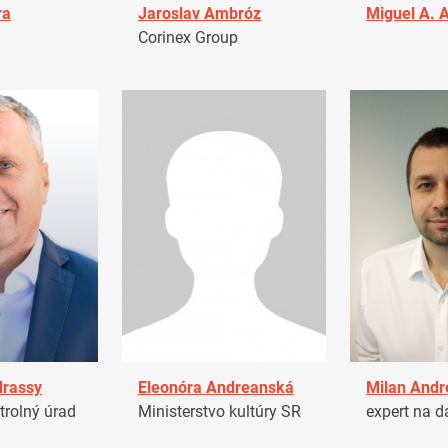
ra
Jaroslav Ambróz
Miguel A. 
Corinex Group
drassy
Eleonóra Andreanská
Milan Andr
trolný úrad
Ministerstvo kultúry SR
expert na d