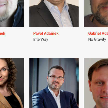
mek
Pavol Adamek
Gabriel A
InterWay
No Gravity