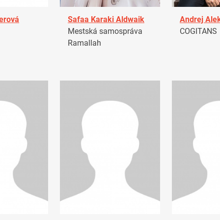
erová
Safaa Karaki Aldwaik
Andrej Ale
Mestská samospráva
COGITANS
Ramallah