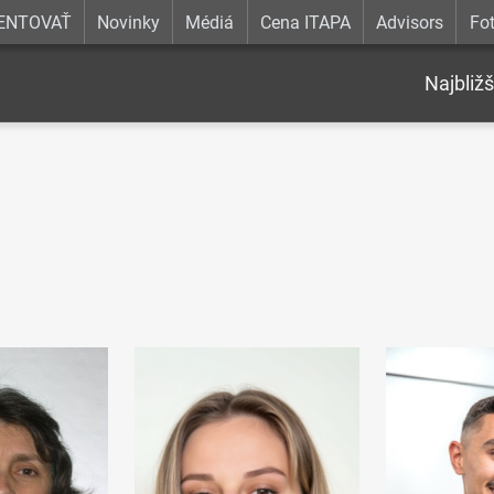
ENTOVAŤ
Novinky
Médiá
Cena ITAPA
Advisors
Fot
Najbližš