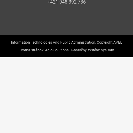
+421 948 392 736
Information Technologies And Public Administration, Copyright APEL
Tvorba stránok:
Aglo Solutions |
Redakčný systém:
SysCom