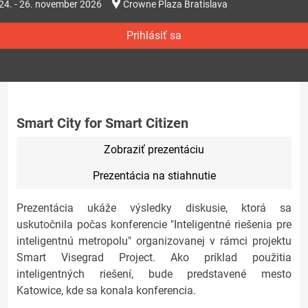
24. - 26. november 2026
Crowne Plaza Bratislava
Prihlásiť sa
Smart City for Smart Citizen
Zobraziť prezentáciu
Prezentácia na stiahnutie
Prezentácia ukáže výsledky diskusie, ktorá sa
uskutočnila počas konferencie "Inteligentné riešenia pre
inteligentnú metropolu" organizovanej v rámci projektu
Smart Visegrad Project. Ako príklad použitia
inteligentných riešení, bude predstavené mesto
Katowice, kde sa konala konferencia.