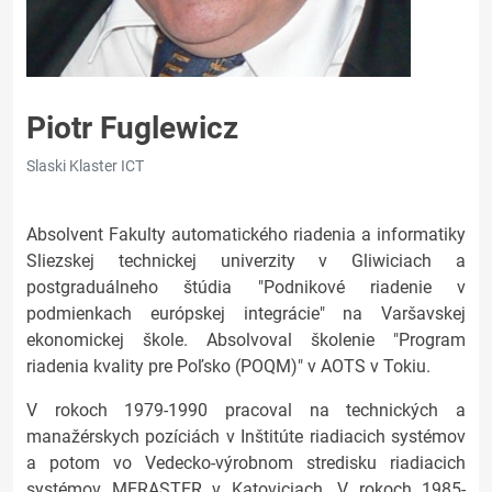
Piotr Fuglewicz
Slaski Klaster ICT
Absolvent Fakulty automatického riadenia a informatiky
Sliezskej technickej univerzity v Gliwiciach a
postgraduálneho štúdia "Podnikové riadenie v
podmienkach európskej integrácie" na Varšavskej
ekonomickej škole. Absolvoval školenie "Program
riadenia kvality pre Poľsko (POQM)" v AOTS v Tokiu.
V rokoch 1979-1990 pracoval na technických a
manažérskych pozíciách v Inštitúte riadiacich systémov
a potom vo Vedecko-výrobnom stredisku riadiacich
systémov MERASTER v Katoviciach. V rokoch 1985-