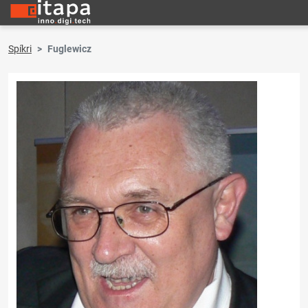
Spíkri
Fuglewicz