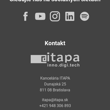
Facebook
YouTube
Instagram
LinkedI
Spot
Kontakt
Kancelária ITAPA
Dunajská 25
811 08 Bratislava
itapa@itapa.sk
+421 948 306 893