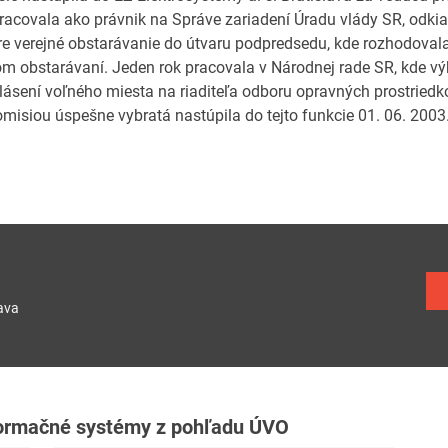
racovala ako právnik na Správe zariadení Úradu vlády SR, odkia
re verejné obstarávanie do útvaru podpredsedu, kde rozhodova
om obstarávaní. Jeden rok pracovala v Národnej rade SR, kde výk
lásení voľného miesta na riaditeľa odboru opravných prostriedk
omisiou úspešne vybratá nastúpila do tejto funkcie 01. 06. 2003
ava
formačné systémy z pohľadu ÚVO