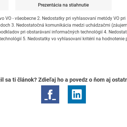
Prezentácia na stiahnutie
 vo VO - všeobecne 2. Nedostatky pri vyhlasovaní metódy VO pr
ladoch 3. Nedostatočná komunikácia medzi uchádzačmi (záuje
podkladov pri obstarávaní informačných technológií 4. Nedosta
. technológií 5. Nedostatky vo vyhlasovaní kritérií na hodnotenie
il sa ti článok? Zdieľaj ho a povedz o ňom aj osta