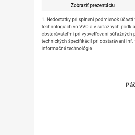
Zobraziť prezentáciu
1. Nedostatky pri splnení podmienok účasti
technológiách vo VVO a v súťažných podk
obstarávateľmi pri vysvetľovaní súťažných 
technických špecifikácií pri obstarávaní inf
informačné technológie
Páč