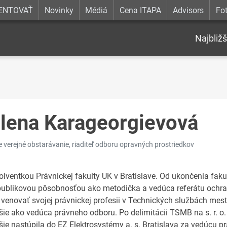
ENTOVAŤ
Novinky
Médiá
Cena ITAPA
Advisors
Fot
Najbližš
lena Karageorgievová
e verejné obstarávanie, riaditeľ odboru opravných prostriedkov
olventkou Právnickej fakulty UK v Bratislave. Od ukončenia faku
publikovou pôsobnosťou ako metodička a vedúca referátu ochran
 venovať svojej právnickej profesii v Technických službách mest
šie ako vedúca právneho odboru. Po delimitácii TSMB na s. r. o.
šie nastúpila do EZ Elektrosystémy a. s. Bratislava za vedúcu 