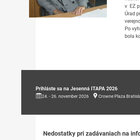
v EZ p
Úrad p
verejn
Po vyh
bola k
Prihláste sa na Jesenná ITAPA 2026
24. - 26. november 2026
Crowne Plaza Bratisl
Nedostatky pri zadávaniach na in