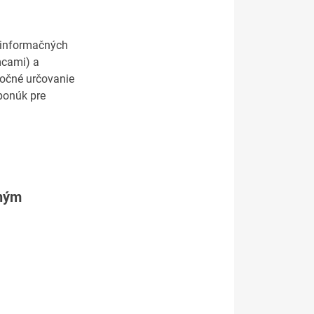
i informačných
mcami) a
točné určovanie
 ponúk pre
tným