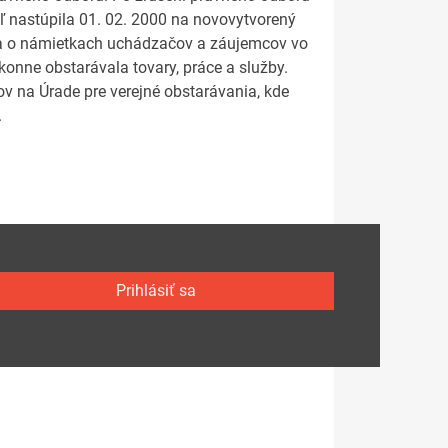
ľ nastúpila 01. 02. 2000 na novovytvorený
la o námietkach uchádzačov a záujemcov vo
onne obstarávala tovary, práce a služby.
ov na Úrade pre verejné obstarávania, kde
.
Prihlásiť sa