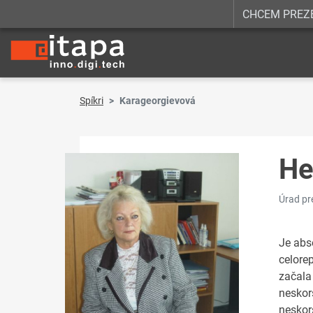
CHCEM PREZ
Spíkri
Karageorgievová
He
Úrad pr
Je abs
celore
začala
neskor
neskor