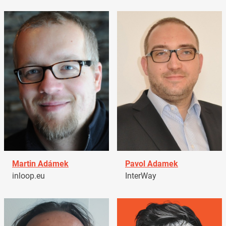
Martin Adámek
Pavol Adamek
inloop.eu
InterWay