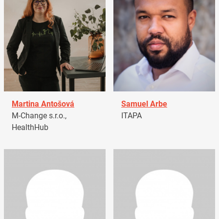
Martina Antošová
Samuel Arbe
M-Change s.r.o.,
ITAPA
HealthHub