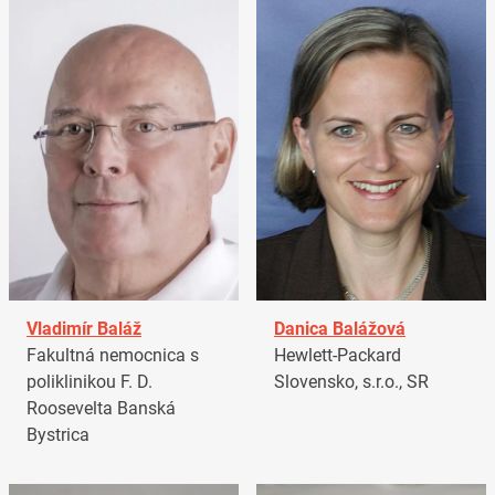
Vladimír Baláž
Danica Balážová
Fakultná nemocnica s
Hewlett-Packard
poliklinikou F. D.
Slovensko, s.r.o., SR
Roosevelta Banská
Bystrica