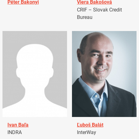
Péter Bakonyi
Viera Bakošová
CRIF – Slovak Credit
Bureau
Ivan Baľa
Ľuboš Balát
INDRA
InterWay