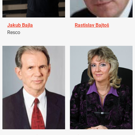
Jakub Bajla
Rastislav Bajtoš
Resco