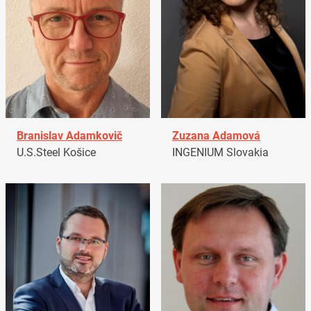
Branislav Adamkovič
Zuzana Adamová
U.S.Steel Košice
INGENIUM Slovakia