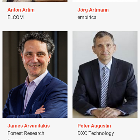
Anton Artim
Jörg Artmann
ELCOM
empirica
James Arvanitakis
Peter Augustín
Forrest Research
DXC Technology