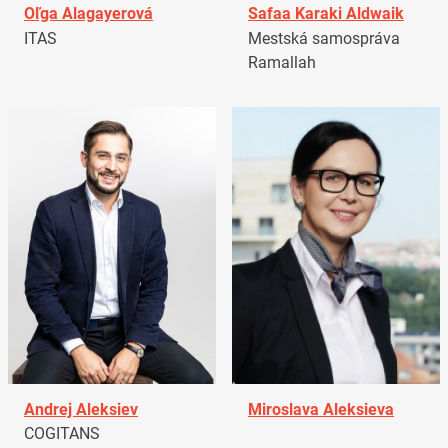
Oľga Alagayerová
Safaa Karaki Aldwaik
ITAS
Mestská samospráva
Ramallah
Andrej Aleksiev
Miroslava Aleksieva
COGITANS