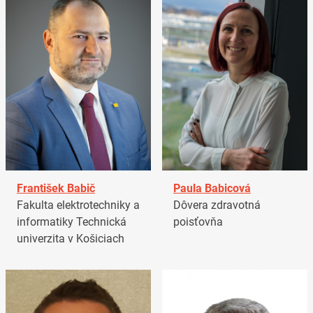
František Babič
Paula Babicová
Fakulta elektrotechniky a
Dôvera zdravotná
informatiky Technická
poisťovňa
univerzita v Košiciach