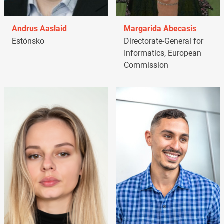
Andrus Aaslaid
Margarida Abecasis
Estónsko
Directorate-General for
Informatics, European
Commission