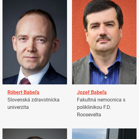
Róbert Babeľa
Jozef Babeľa
Slovenská zdravotnícka
Fakultná nemocnica s
univerzita
poliklinikou F.D.
Roosevelta