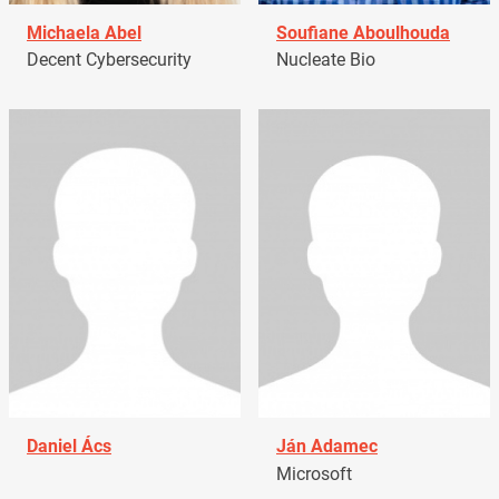
Michaela Abel
Soufiane Aboulhouda
Decent Cybersecurity
Nucleate Bio
Daniel Ács
Ján Adamec
Microsoft