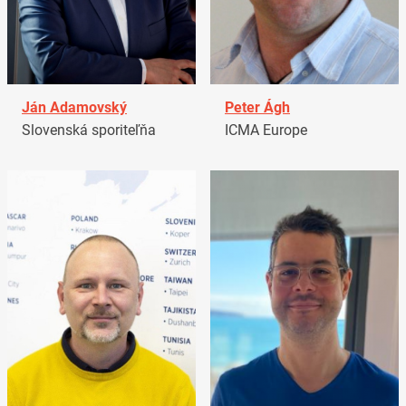
Ján Adamovský
Peter Ágh
Slovenská sporiteľňa
ICMA Europe