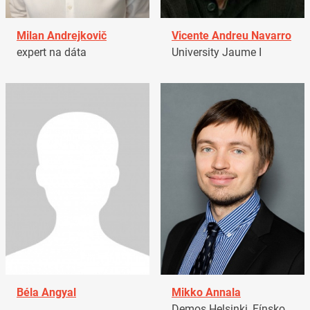
Milan Andrejkovič
Vicente Andreu Navarro
expert na dáta
University Jaume I
Béla Angyal
Mikko Annala
Demos Helsinki, Fínsko