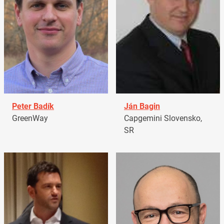
Peter Badík
Ján Bagin
GreenWay
Capgemini Slovensko,
SR