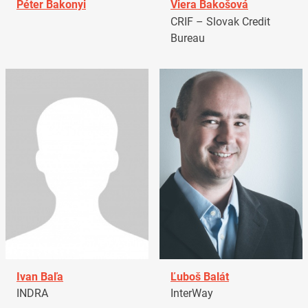
Péter Bakonyi
Viera Bakošová
CRIF – Slovak Credit
Bureau
Ivan Baľa
Ľuboš Balát
INDRA
InterWay