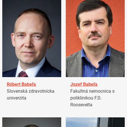
Róbert Babeľa
Jozef Babeľa
Slovenská zdravotnícka
Fakultná nemocnica s
univerzita
poliklinikou F.D.
Roosevelta