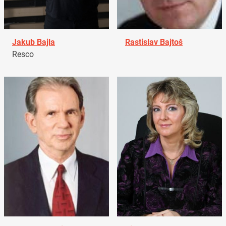
Jakub Bajla
Rastislav Bajtoš
Resco