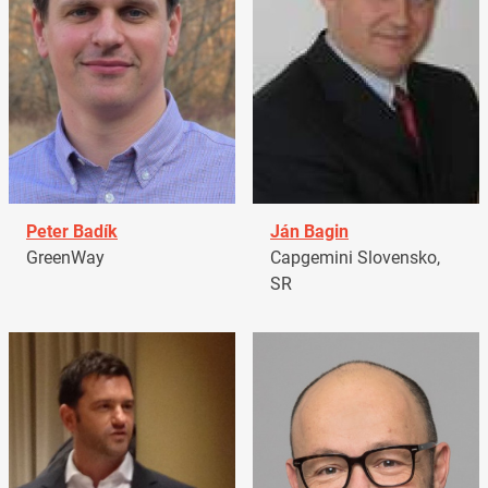
Peter Badík
Ján Bagin
GreenWay
Capgemini Slovensko,
SR