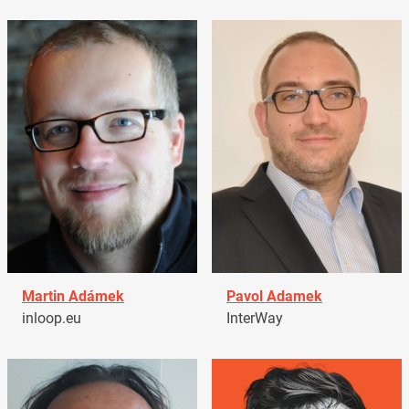
Martin Adámek
Pavol Adamek
inloop.eu
InterWay