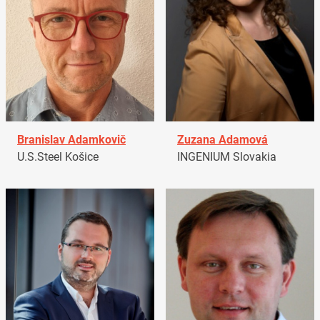
Branislav Adamkovič
Zuzana Adamová
U.S.Steel Košice
INGENIUM Slovakia