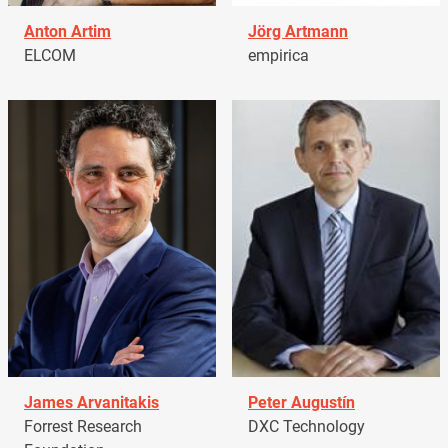
Anton Artim
Jörg Artmann
ELCOM
empirica
James Arvanitakis
Peter Augustín
Forrest Research
DXC Technology