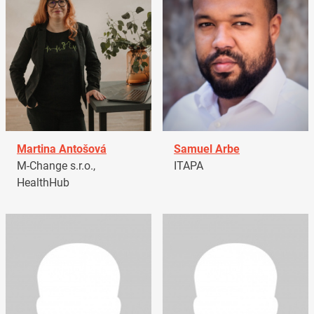
Martina Antošová
Samuel Arbe
M-Change s.r.o.,
ITAPA
HealthHub