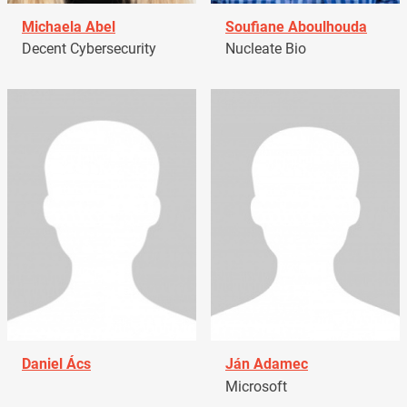
Michaela Abel
Soufiane Aboulhouda
Decent Cybersecurity
Nucleate Bio
Daniel Ács
Ján Adamec
Microsoft