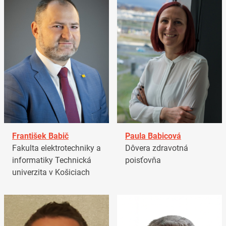
František Babič
Paula Babicová
Fakulta elektrotechniky a
Dôvera zdravotná
informatiky Technická
poisťovňa
univerzita v Košiciach