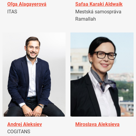
Oľga Alagayerová
Safaa Karaki Aldwaik
ITAS
Mestská samospráva
Ramallah
Andrej Aleksiev
Miroslava Aleksieva
COGITANS