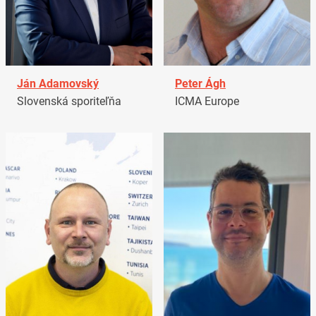
Ján Adamovský
Peter Ágh
Slovenská sporiteľňa
ICMA Europe