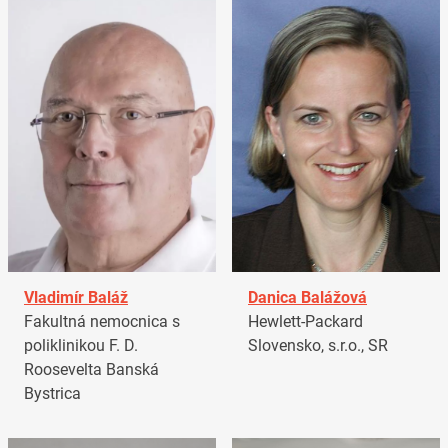
Vladimír Baláž
Danica Balážová
Fakultná nemocnica s
Hewlett-Packard
poliklinikou F. D.
Slovensko, s.r.o., SR
Roosevelta Banská
Bystrica