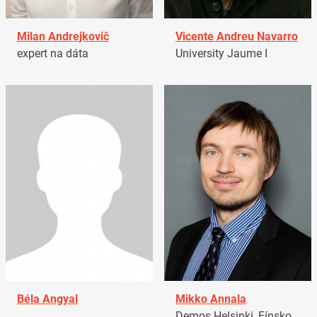
Milan Andrejkovič
Vicente Andreu Navarro
expert na dáta
University Jaume I
Béla Angyal
Mikko Annala
Demos Helsinki, Fínsko