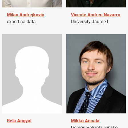
Milan Andrejkovič
Vicente Andreu Navarro
expert na dáta
University Jaume I
Béla Angyal
Mikko Annala
Demos Helsinki, Fínsko