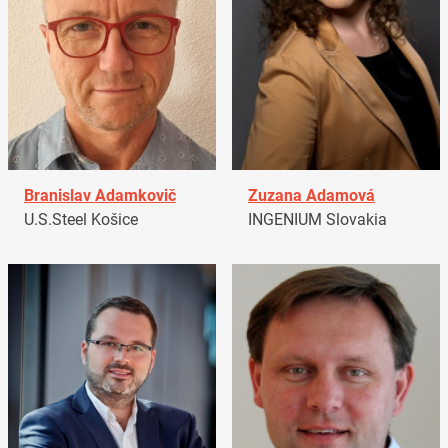
Branislav Adamkovič
Zuzana Adamová
U.S.Steel Košice
INGENIUM Slovakia