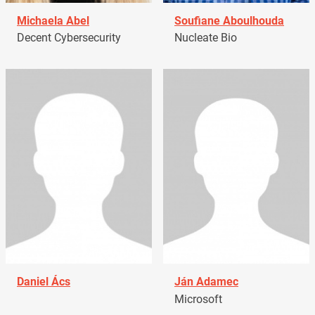
Michaela Abel
Soufiane Aboulhouda
Decent Cybersecurity
Nucleate Bio
Daniel Ács
Ján Adamec
Microsoft