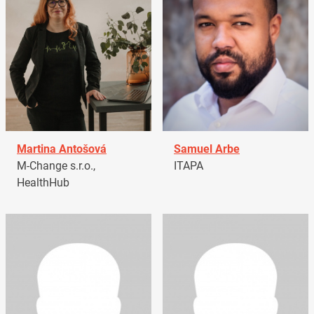
Martina Antošová
Samuel Arbe
M-Change s.r.o.,
ITAPA
HealthHub