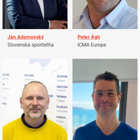
Ján Adamovský
Peter Ágh
Slovenská sporiteľňa
ICMA Europe