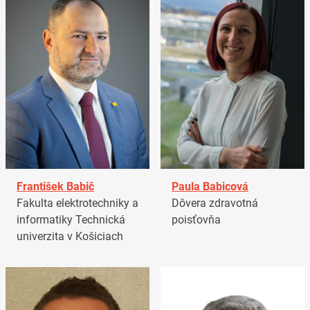
František Babič
Paula Babicová
Fakulta elektrotechniky a
Dôvera zdravotná
informatiky Technická
poisťovňa
univerzita v Košiciach