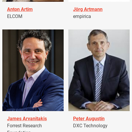
Anton Artim
Jörg Artmann
ELCOM
empirica
James Arvanitakis
Peter Augustín
Forrest Research
DXC Technology