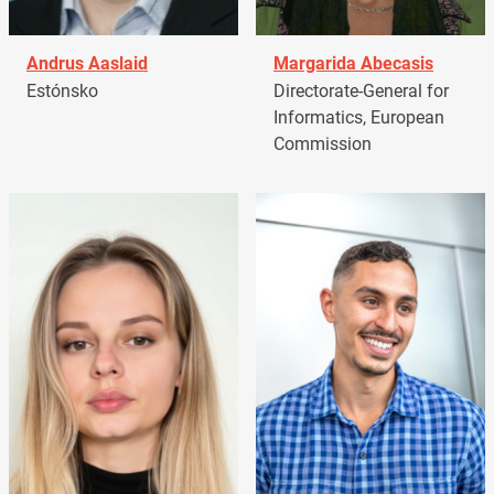
Andrus Aaslaid
Margarida Abecasis
Estónsko
Directorate-General for
Informatics, European
Commission