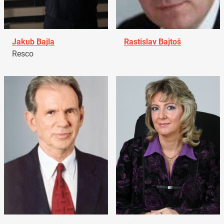
Jakub Bajla
Rastislav Bajtoš
Resco