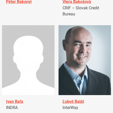
Péter Bakonyi
Viera Bakošová
CRIF – Slovak Credit
Bureau
Ivan Baľa
Ľuboš Balát
INDRA
InterWay