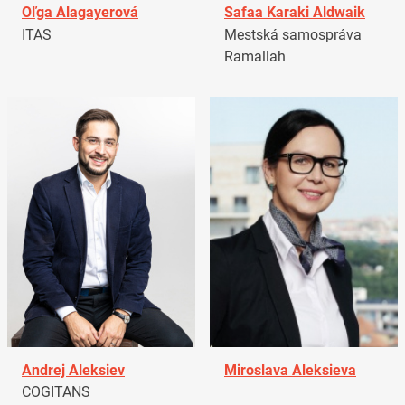
Oľga Alagayerová
Safaa Karaki Aldwaik
ITAS
Mestská samospráva
Ramallah
Andrej Aleksiev
Miroslava Aleksieva
COGITANS