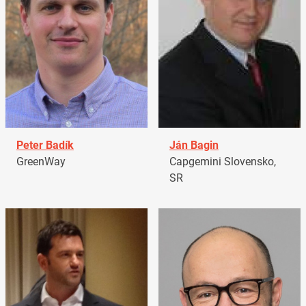
Peter Badík
Ján Bagin
GreenWay
Capgemini Slovensko,
SR