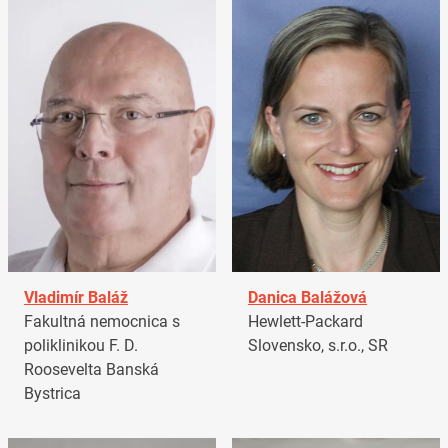
Vladimír Baláž
Danica Balážová
Fakultná nemocnica s
Hewlett-Packard
poliklinikou F. D.
Slovensko, s.r.o., SR
Roosevelta Banská
Bystrica