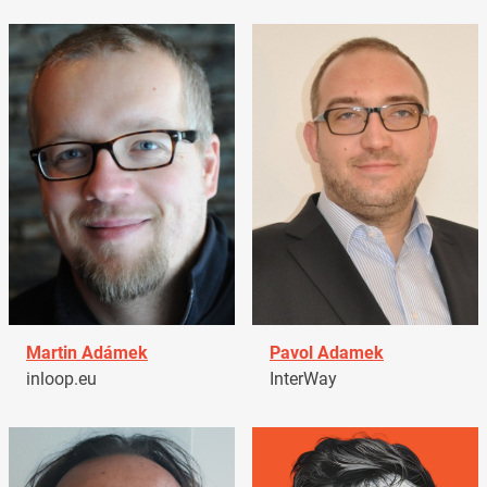
Martin Adámek
Pavol Adamek
inloop.eu
InterWay