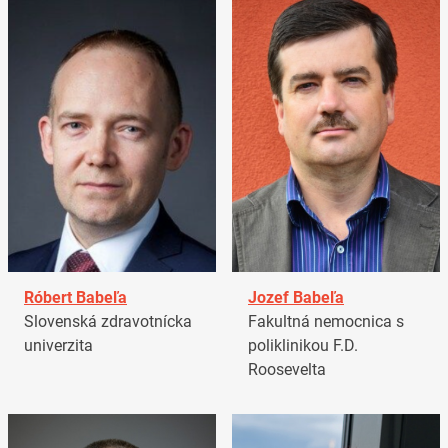
Róbert Babeľa
Jozef Babeľa
Slovenská zdravotnícka
Fakultná nemocnica s
univerzita
poliklinikou F.D.
Roosevelta