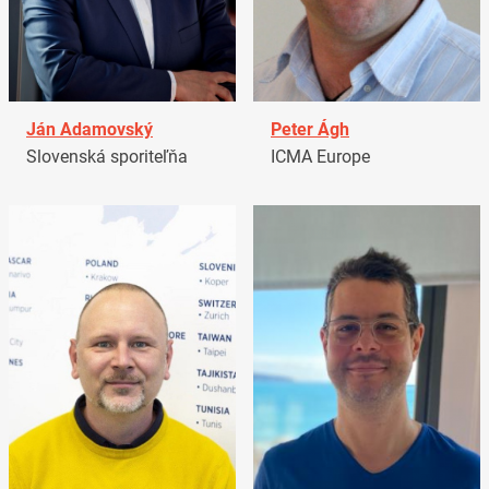
Ján Adamovský
Peter Ágh
Slovenská sporiteľňa
ICMA Europe