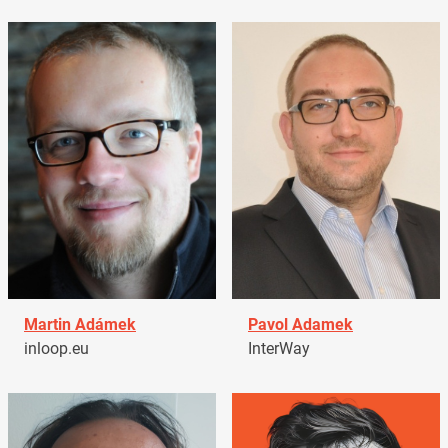
Martin Adámek
Pavol Adamek
inloop.eu
InterWay