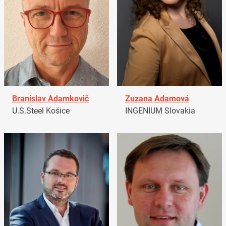
Branislav Adamkovič
Zuzana Adamová
U.S.Steel Košice
INGENIUM Slovakia