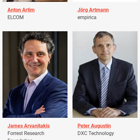
Anton Artim
Jörg Artmann
ELCOM
empirica
James Arvanitakis
Peter Augustín
Forrest Research
DXC Technology