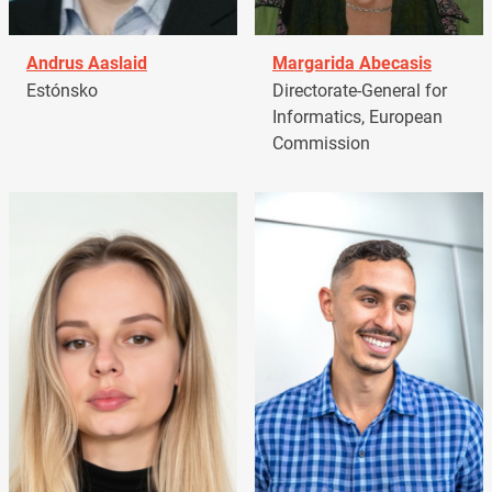
Andrus Aaslaid
Margarida Abecasis
Estónsko
Directorate-General for
Informatics, European
Commission