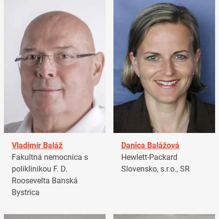
Vladimír Baláž
Danica Balážová
Fakultná nemocnica s
Hewlett-Packard
poliklinikou F. D.
Slovensko, s.r.o., SR
Roosevelta Banská
Bystrica