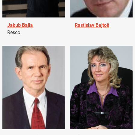
Jakub Bajla
Rastislav Bajtoš
Resco