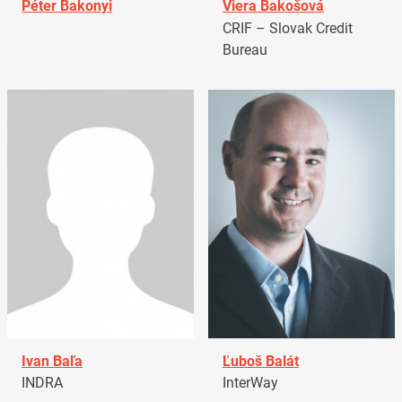
Péter Bakonyi
Viera Bakošová
CRIF – Slovak Credit
Bureau
Ivan Baľa
Ľuboš Balát
INDRA
InterWay