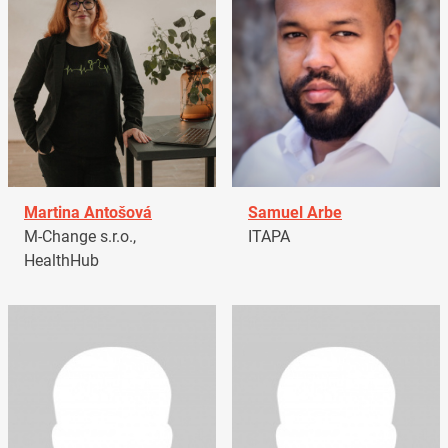
Martina Antošová
Samuel Arbe
M-Change s.r.o.,
ITAPA
HealthHub