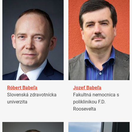
Róbert Babeľa
Jozef Babeľa
Slovenská zdravotnícka
Fakultná nemocnica s
univerzita
poliklinikou F.D.
Roosevelta