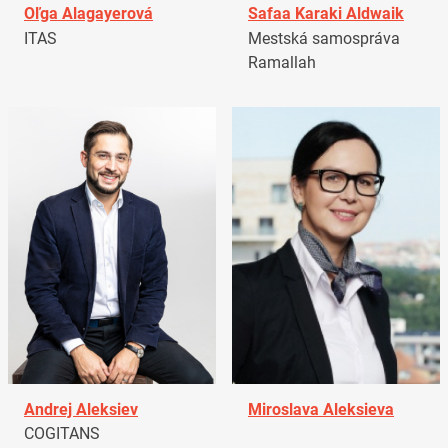
Oľga Alagayerová
Safaa Karaki Aldwaik
ITAS
Mestská samospráva
Ramallah
Andrej Aleksiev
Miroslava Aleksieva
COGITANS