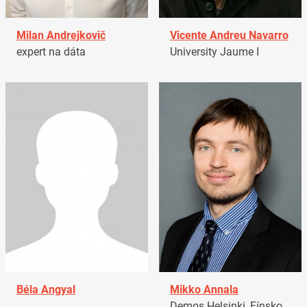
Milan Andrejkovič
Vicente Andreu Navarro
expert na dáta
University Jaume I
Béla Angyal
Mikko Annala
Demos Helsinki, Fínsko