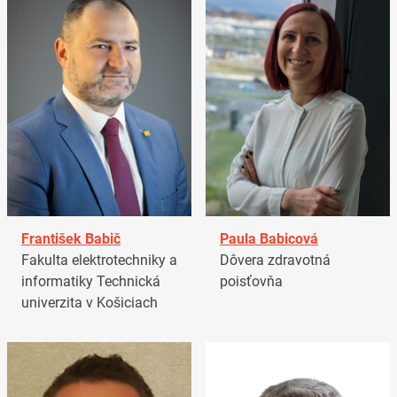
František Babič
Paula Babicová
Fakulta elektrotechniky a
Dôvera zdravotná
informatiky Technická
poisťovňa
univerzita v Košiciach