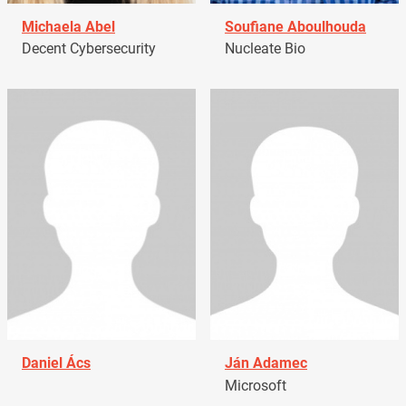
Michaela Abel
Soufiane Aboulhouda
Decent Cybersecurity
Nucleate Bio
Daniel Ács
Ján Adamec
Microsoft