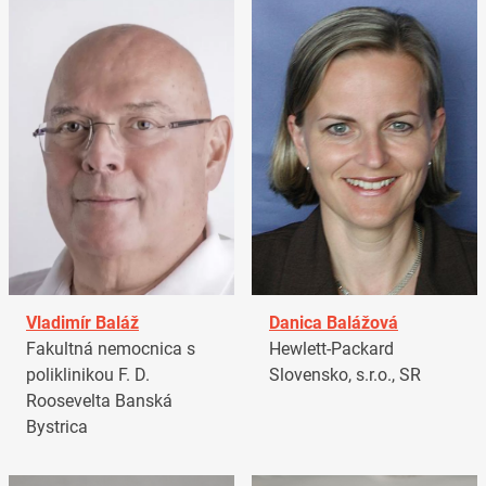
Vladimír Baláž
Danica Balážová
Fakultná nemocnica s
Hewlett-Packard
poliklinikou F. D.
Slovensko, s.r.o., SR
Roosevelta Banská
Bystrica