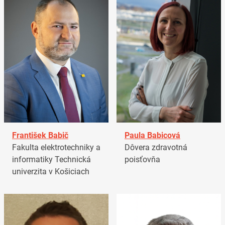
František Babič
Paula Babicová
Fakulta elektrotechniky a
Dôvera zdravotná
informatiky Technická
poisťovňa
univerzita v Košiciach