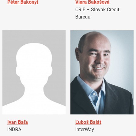
Péter Bakonyi
Viera Bakošová
CRIF – Slovak Credit
Bureau
Ivan Baľa
Ľuboš Balát
INDRA
InterWay