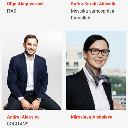
Oľga Alagayerová
Safaa Karaki Aldwaik
ITAS
Mestská samospráva
Ramallah
Andrej Aleksiev
Miroslava Aleksieva
COGITANS