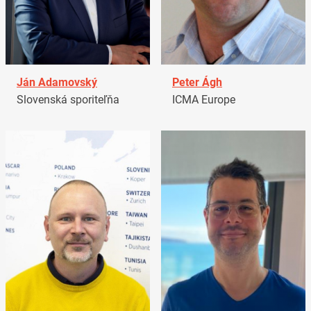
Ján Adamovský
Peter Ágh
Slovenská sporiteľňa
ICMA Europe