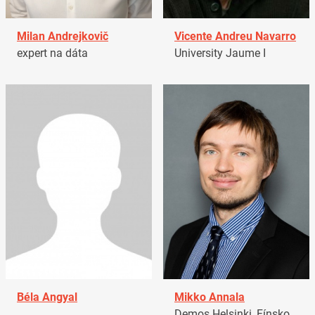
Milan Andrejkovič
Vicente Andreu Navarro
expert na dáta
University Jaume I
Béla Angyal
Mikko Annala
Demos Helsinki, Fínsko