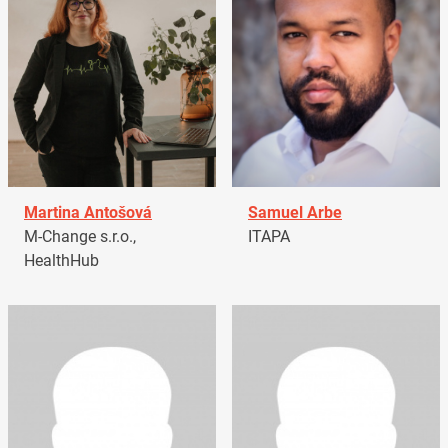
Martina Antošová
Samuel Arbe
M-Change s.r.o.,
ITAPA
HealthHub