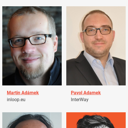
Martin Adámek
Pavol Adamek
inloop.eu
InterWay