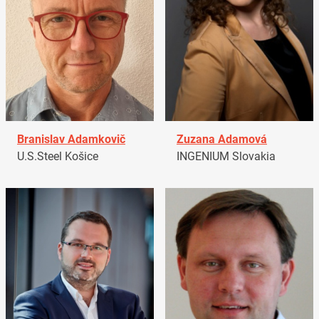
Branislav Adamkovič
Zuzana Adamová
U.S.Steel Košice
INGENIUM Slovakia