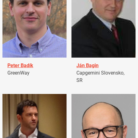
Peter Badík
Ján Bagin
GreenWay
Capgemini Slovensko,
SR