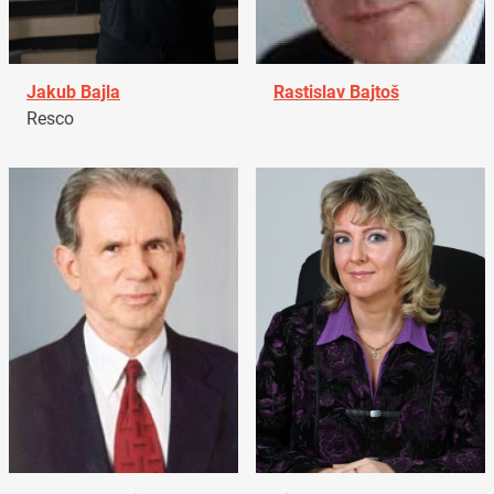
Jakub Bajla
Rastislav Bajtoš
Resco