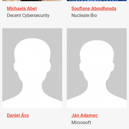
Michaela Abel
Soufiane Aboulhouda
Decent Cybersecurity
Nucleate Bio
Daniel Ács
Ján Adamec
Microsoft