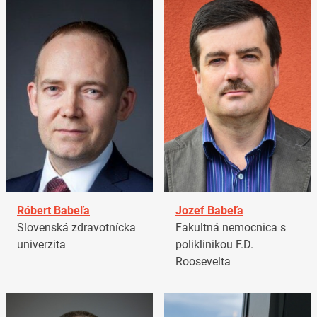
Róbert Babeľa
Jozef Babeľa
Slovenská zdravotnícka
Fakultná nemocnica s
univerzita
poliklinikou F.D.
Roosevelta