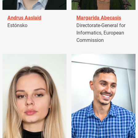
Andrus Aaslaid
Margarida Abecasis
Estónsko
Directorate-General for
Informatics, European
Commission