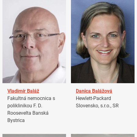
Vladimír Baláž
Danica Balážová
Fakultná nemocnica s
Hewlett-Packard
poliklinikou F. D.
Slovensko, s.r.o., SR
Roosevelta Banská
Bystrica