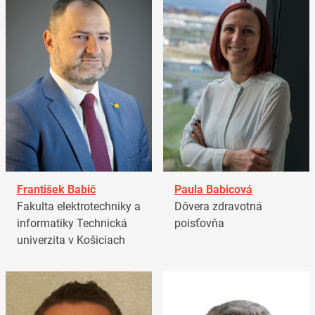
František Babič
Paula Babicová
Fakulta elektrotechniky a
Dôvera zdravotná
informatiky Technická
poisťovňa
univerzita v Košiciach