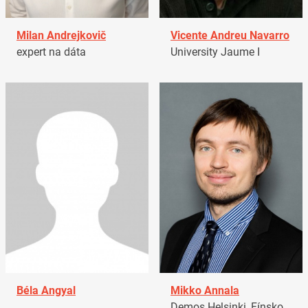
Milan Andrejkovič
Vicente Andreu Navarro
expert na dáta
University Jaume I
Béla Angyal
Mikko Annala
Demos Helsinki, Fínsko