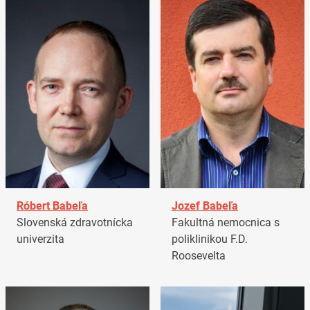
Róbert Babeľa
Jozef Babeľa
Slovenská zdravotnícka
Fakultná nemocnica s
univerzita
poliklinikou F.D.
Roosevelta