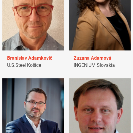
Branislav Adamkovič
Zuzana Adamová
U.S.Steel Košice
INGENIUM Slovakia