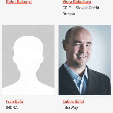
Péter Bakonyi
Viera Bakošová
CRIF – Slovak Credit
Bureau
Ivan Baľa
Ľuboš Balát
INDRA
InterWay