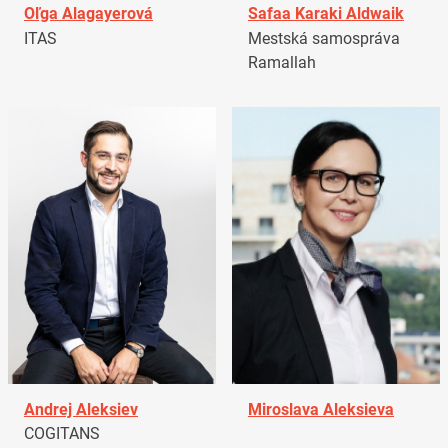
Oľga Alagayerová
Safaa Karaki Aldwaik
ITAS
Mestská samospráva
Ramallah
Andrej Aleksiev
Miroslava Aleksieva
COGITANS