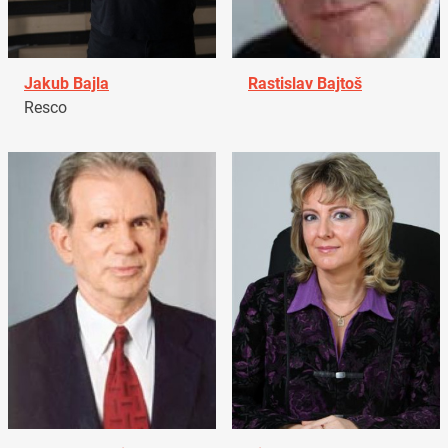
Jakub Bajla
Rastislav Bajtoš
Resco