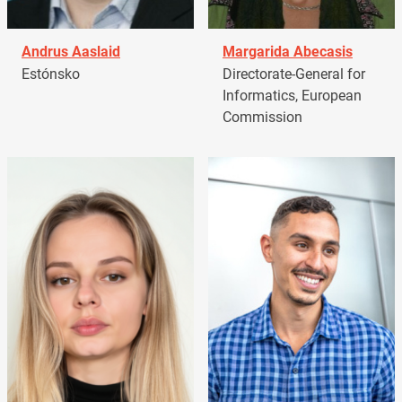
Andrus Aaslaid
Margarida Abecasis
Estónsko
Directorate-General for
Informatics, European
Commission