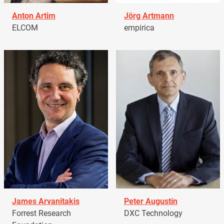
Anton Artim
Jörg Artmann
ELCOM
empirica
James Arvanitakis
Peter Augustín
Forrest Research
DXC Technology