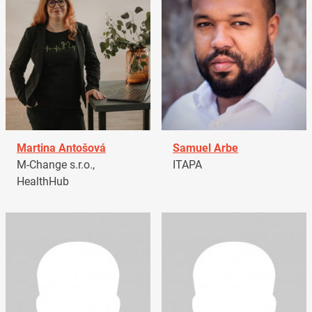
Martina Antošová
Samuel Arbe
M-Change s.r.o.,
ITAPA
HealthHub