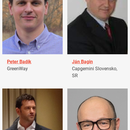
Peter Badík
Ján Bagin
GreenWay
Capgemini Slovensko,
SR