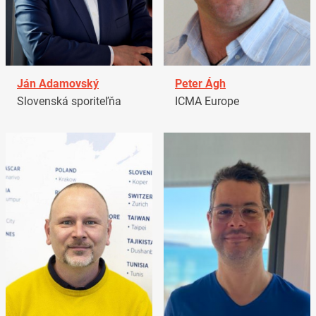
Ján Adamovský
Peter Ágh
Slovenská sporiteľňa
ICMA Europe