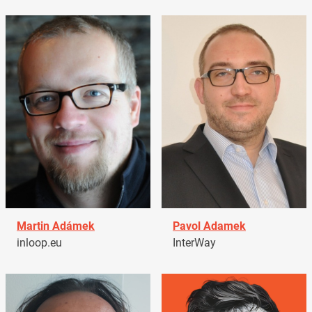
Martin Adámek
Pavol Adamek
inloop.eu
InterWay