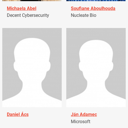
Michaela Abel
Soufiane Aboulhouda
Decent Cybersecurity
Nucleate Bio
Daniel Ács
Ján Adamec
Microsoft