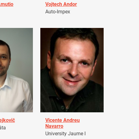
Amutio
Vojtech Andor
Auto-Impex
ejkovič
Vicente Andreu
Navarro
áta
University Jaume I