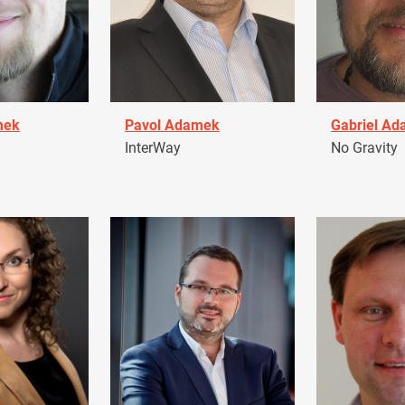
mek
Pavol Adamek
Gabriel A
InterWay
No Gravity