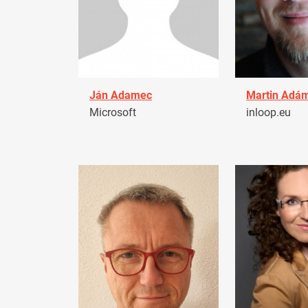
Ján Adamec
Martin Adá
Microsoft
inloop.eu