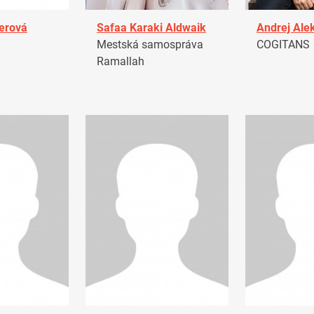
erová
Safaa Karaki Aldwaik
Andrej Ale
Mestská samospráva
COGITANS
Ramallah