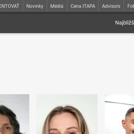
ENTOVAŤ
Novinky
Médiá
Cena ITAPA
Advisors
Fot
Najbližš