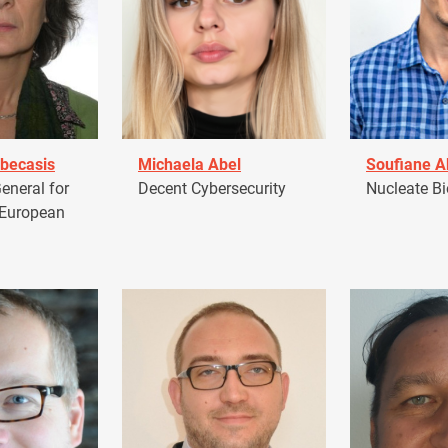
becasis
Michaela Abel
Soufiane 
eneral for
Decent Cybersecurity
Nucleate Bi
 European