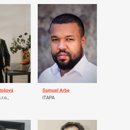
tošová
Samuel Arbe
r.o.,
ITAPA