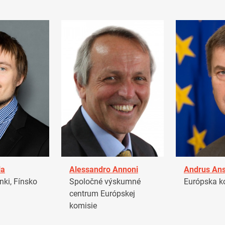
la
Alessandro Annoni
Andrus Ans
ki, Fínsko
Spoločné výskumné
Európska k
centrum Európskej
komisie