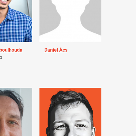
Aboulhouda
Daniel Ács
o