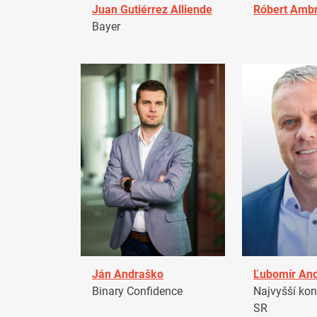
Juan Gutiérrez Alliende
Róbert Amb
Bayer
Ján Andraško
Ľubomír An
Binary Confidence
Najvyšší kon
SR