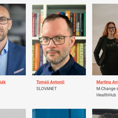
ňák
Tomáš Antonič
Martina An
a
SLOVANET
M-Change s.
HealthHub