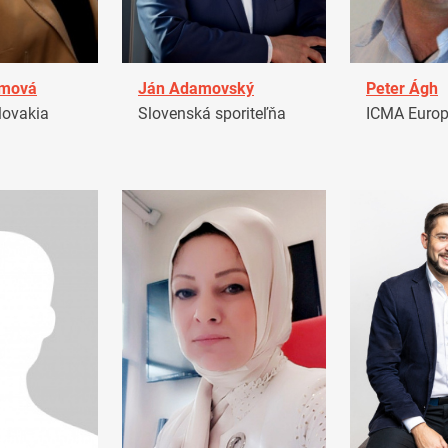
amová
Ján Adamovský
Peter Ágh
ovakia
Slovenská sporiteľňa
ICMA Euro