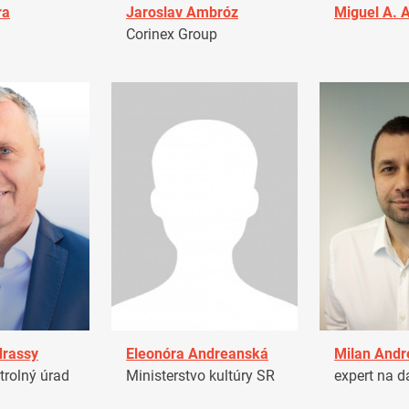
ra
Jaroslav Ambróz
Miguel A. 
Corinex Group
drassy
Eleonóra Andreanská
Milan Andr
trolný úrad
Ministerstvo kultúry SR
expert na d