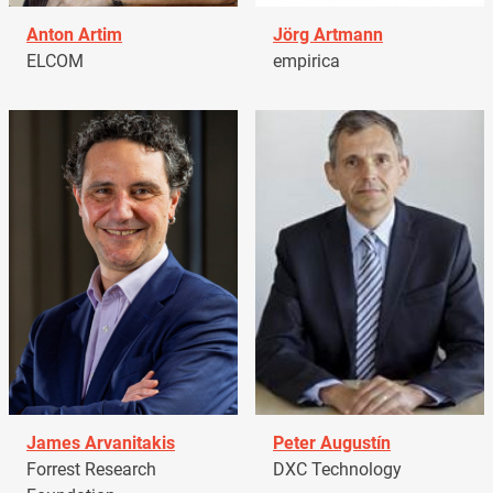
Anton Artim
Jörg Artmann
ELCOM
empirica
James Arvanitakis
Peter Augustín
Forrest Research
DXC Technology