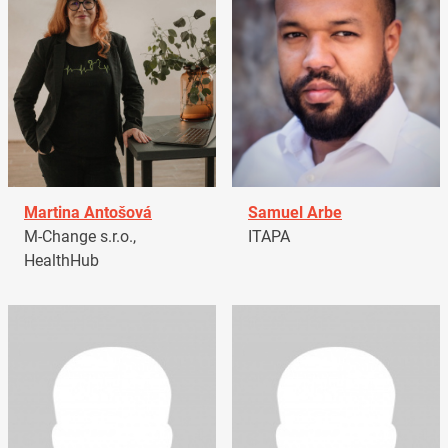
Martina Antošová
Samuel Arbe
M-Change s.r.o.,
ITAPA
HealthHub