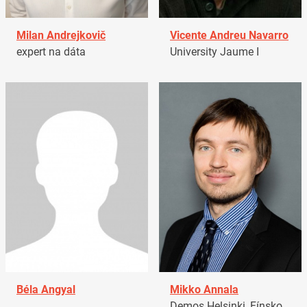
Milan Andrejkovič
Vicente Andreu Navarro
expert na dáta
University Jaume I
Béla Angyal
Mikko Annala
Demos Helsinki, Fínsko