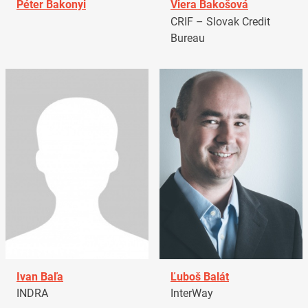
Péter Bakonyi
Viera Bakošová
CRIF – Slovak Credit
Bureau
Ivan Baľa
Ľuboš Balát
INDRA
InterWay