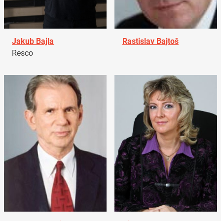
Jakub Bajla
Rastislav Bajtoš
Resco