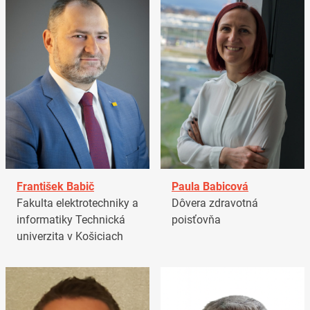
František Babič
Paula Babicová
Fakulta elektrotechniky a
Dôvera zdravotná
informatiky Technická
poisťovňa
univerzita v Košiciach