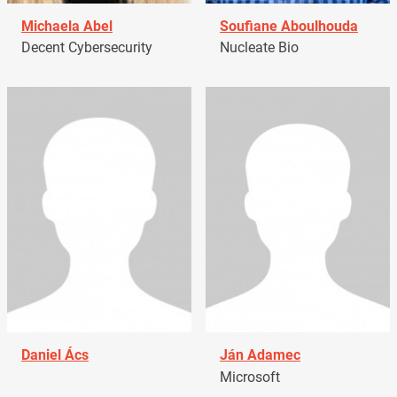
Michaela Abel
Soufiane Aboulhouda
Decent Cybersecurity
Nucleate Bio
Daniel Ács
Ján Adamec
Microsoft