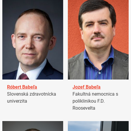
Róbert Babeľa
Jozef Babeľa
Slovenská zdravotnícka
Fakultná nemocnica s
univerzita
poliklinikou F.D.
Roosevelta