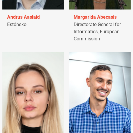
Andrus Aaslaid
Margarida Abecasis
Estónsko
Directorate-General for
Informatics, European
Commission