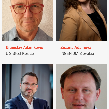
Branislav Adamkovič
Zuzana Adamová
U.S.Steel Košice
INGENIUM Slovakia