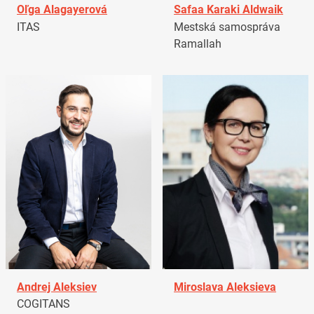
Oľga Alagayerová
Safaa Karaki Aldwaik
ITAS
Mestská samospráva
Ramallah
Andrej Aleksiev
Miroslava Aleksieva
COGITANS