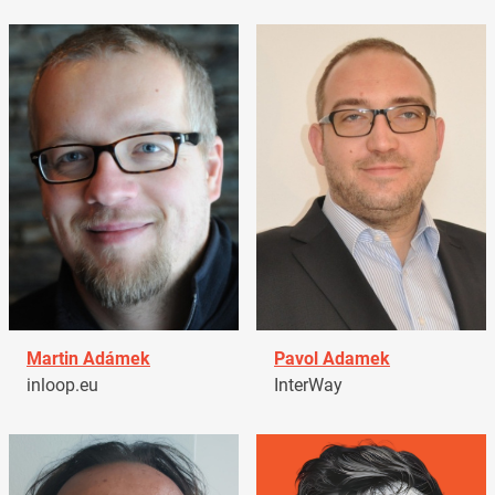
Martin Adámek
Pavol Adamek
inloop.eu
InterWay