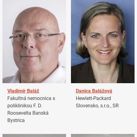
Vladimír Baláž
Danica Balážová
Fakultná nemocnica s
Hewlett-Packard
poliklinikou F. D.
Slovensko, s.r.o., SR
Roosevelta Banská
Bystrica