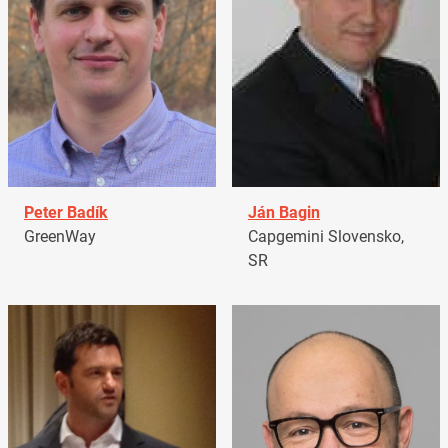
Peter Badík
Ján Bagin
GreenWay
Capgemini Slovensko,
SR