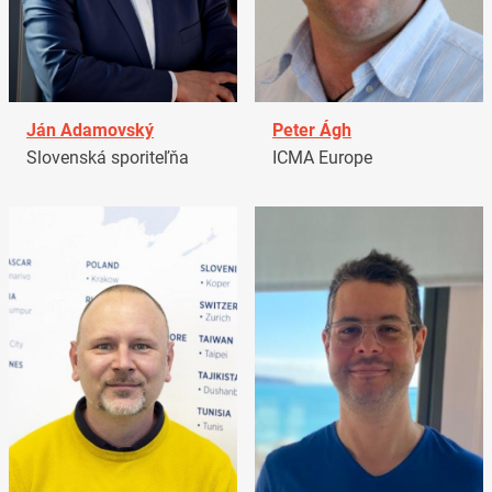
Ján Adamovský
Peter Ágh
Slovenská sporiteľňa
ICMA Europe