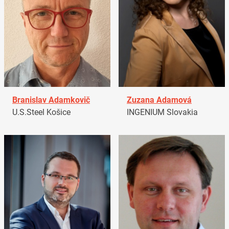
Branislav Adamkovič
Zuzana Adamová
U.S.Steel Košice
INGENIUM Slovakia