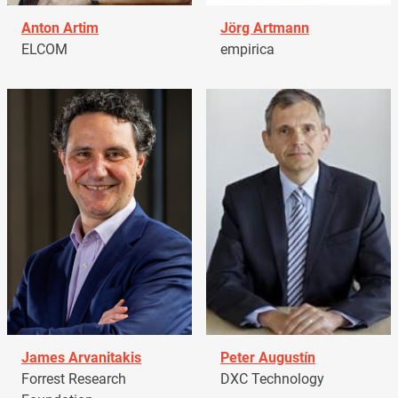
Anton Artim
Jörg Artmann
ELCOM
empirica
James Arvanitakis
Peter Augustín
Forrest Research
DXC Technology