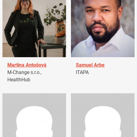
Martina Antošová
Samuel Arbe
M-Change s.r.o.,
ITAPA
HealthHub