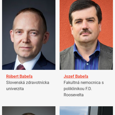
Róbert Babeľa
Jozef Babeľa
Slovenská zdravotnícka
Fakultná nemocnica s
univerzita
poliklinikou F.D.
Roosevelta