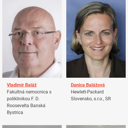
Vladimír Baláž
Danica Balážová
Fakultná nemocnica s
Hewlett-Packard
poliklinikou F. D.
Slovensko, s.r.o., SR
Roosevelta Banská
Bystrica