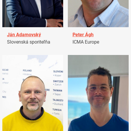
Ján Adamovský
Peter Ágh
Slovenská sporiteľňa
ICMA Europe