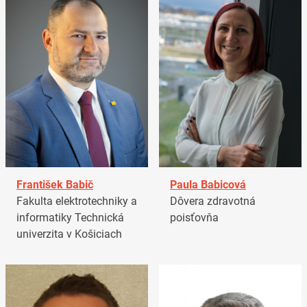
František Babič
Paula Babicová
Fakulta elektrotechniky a
Dôvera zdravotná
informatiky Technická
poisťovňa
univerzita v Košiciach