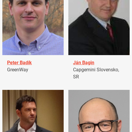
Peter Badík
Ján Bagin
GreenWay
Capgemini Slovensko,
SR