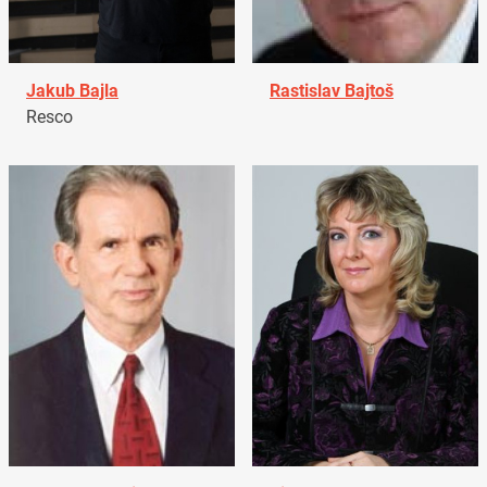
Jakub Bajla
Rastislav Bajtoš
Resco