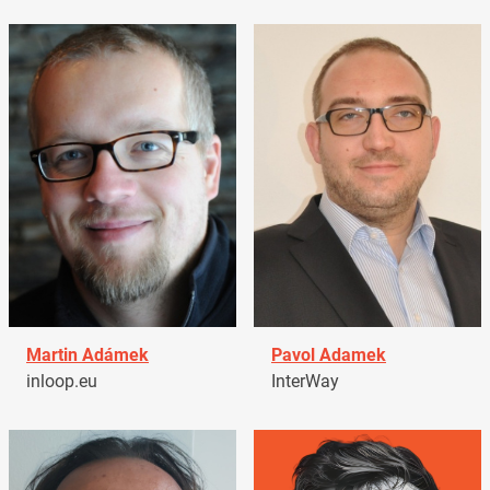
Martin Adámek
Pavol Adamek
inloop.eu
InterWay