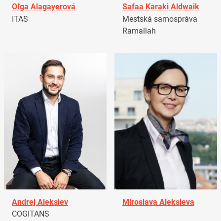
Oľga Alagayerová
Safaa Karaki Aldwaik
ITAS
Mestská samospráva
Ramallah
Andrej Aleksiev
Miroslava Aleksieva
COGITANS