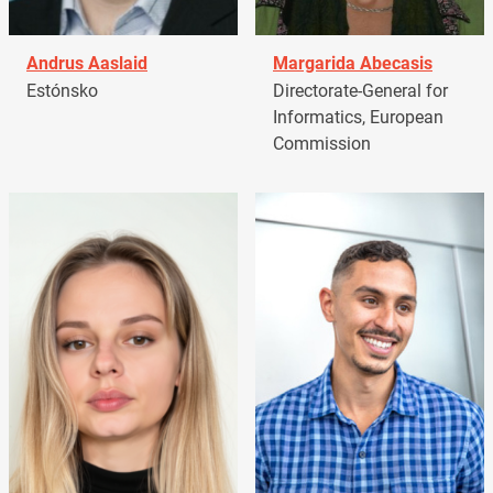
Andrus Aaslaid
Margarida Abecasis
Estónsko
Directorate-General for
Informatics, European
Commission