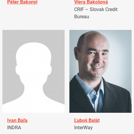
Péter Bakonyi
Viera Bakošová
CRIF – Slovak Credit
Bureau
Ivan Baľa
Ľuboš Balát
INDRA
InterWay