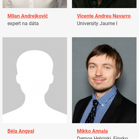
Milan Andrejkovič
Vicente Andreu Navarro
expert na dáta
University Jaume I
Béla Angyal
Mikko Annala
Demos Helsinki, Fínsko