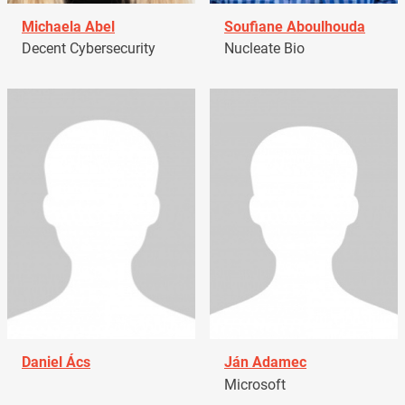
Michaela Abel
Soufiane Aboulhouda
Decent Cybersecurity
Nucleate Bio
Daniel Ács
Ján Adamec
Microsoft