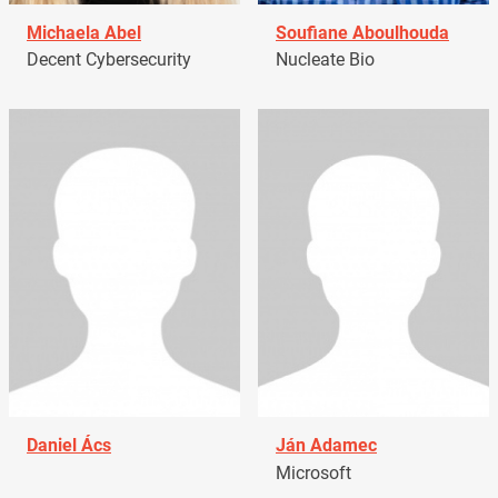
Michaela Abel
Soufiane Aboulhouda
Decent Cybersecurity
Nucleate Bio
Daniel Ács
Ján Adamec
Microsoft