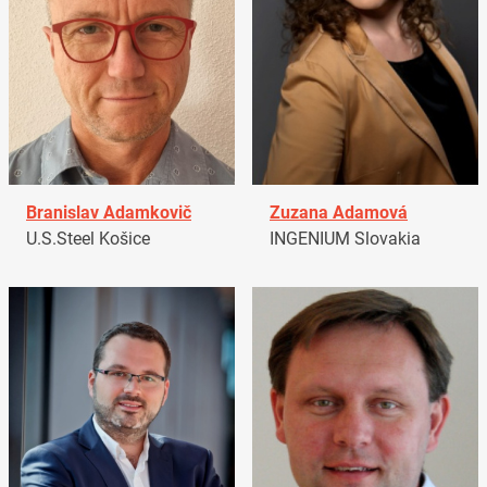
Branislav Adamkovič
Zuzana Adamová
U.S.Steel Košice
INGENIUM Slovakia