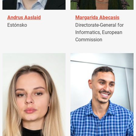
Andrus Aaslaid
Margarida Abecasis
Estónsko
Directorate-General for
Informatics, European
Commission