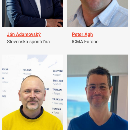
Ján Adamovský
Peter Ágh
Slovenská sporiteľňa
ICMA Europe