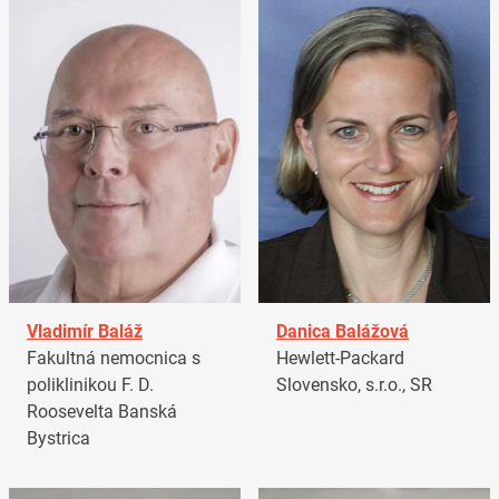
Vladimír Baláž
Danica Balážová
Fakultná nemocnica s
Hewlett-Packard
poliklinikou F. D.
Slovensko, s.r.o., SR
Roosevelta Banská
Bystrica