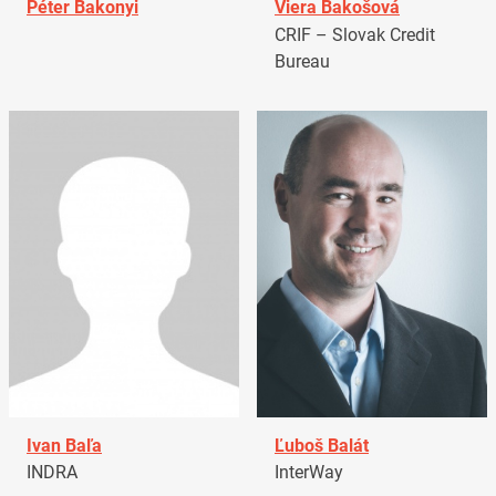
Péter Bakonyi
Viera Bakošová
CRIF – Slovak Credit
Bureau
Ivan Baľa
Ľuboš Balát
INDRA
InterWay