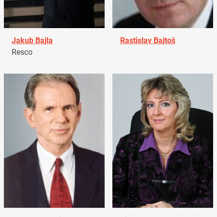
Jakub Bajla
Rastislav Bajtoš
Resco