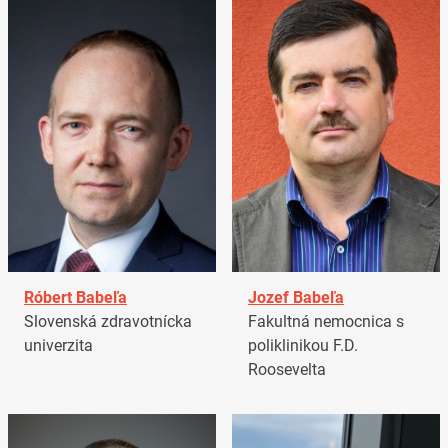
Róbert Babeľa
Jozef Babeľa
Slovenská zdravotnícka
Fakultná nemocnica s
univerzita
poliklinikou F.D.
Roosevelta