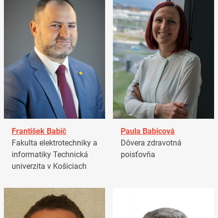
František Babič
Paula Babicová
Fakulta elektrotechniky a
Dôvera zdravotná
informatiky Technická
poisťovňa
univerzita v Košiciach