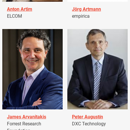
Anton Artim
Jörg Artmann
ELCOM
empirica
James Arvanitakis
Peter Augustín
Forrest Research
DXC Technology