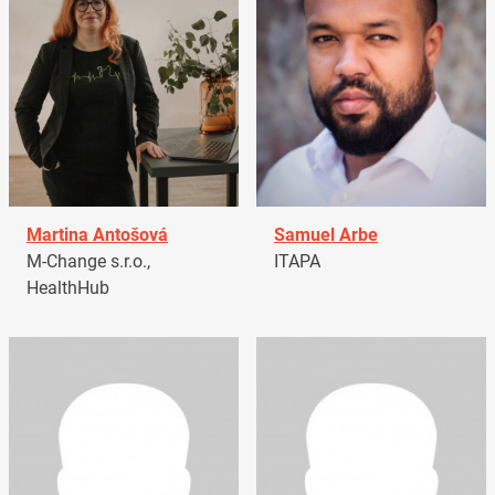
Martina Antošová
Samuel Arbe
M-Change s.r.o.,
ITAPA
HealthHub