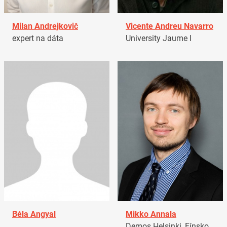
Milan Andrejkovič
Vicente Andreu Navarro
expert na dáta
University Jaume I
Béla Angyal
Mikko Annala
Demos Helsinki, Fínsko