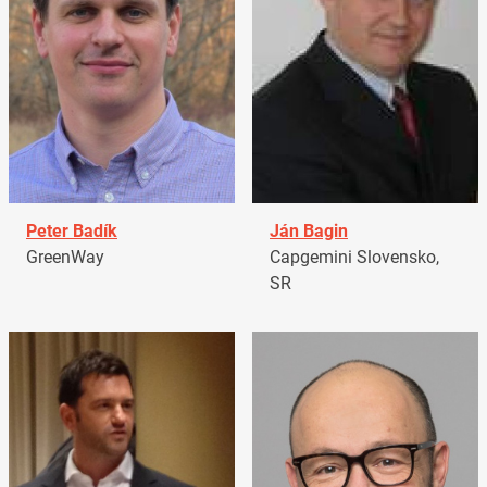
Peter Badík
Ján Bagin
GreenWay
Capgemini Slovensko,
SR