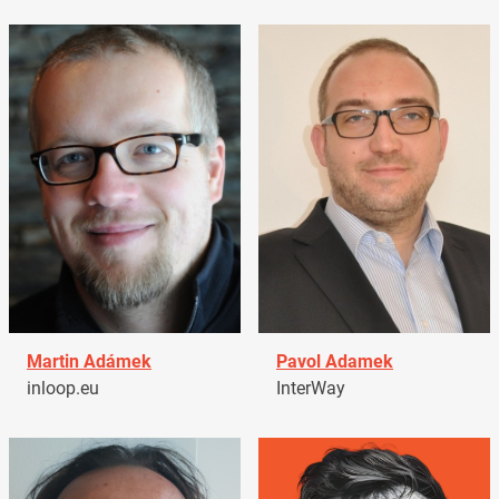
Martin Adámek
Pavol Adamek
inloop.eu
InterWay