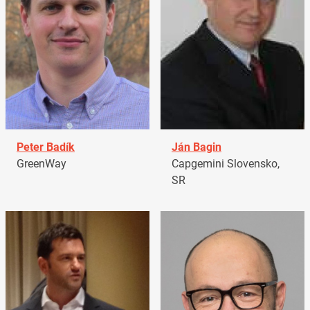
Peter Badík
Ján Bagin
GreenWay
Capgemini Slovensko,
SR