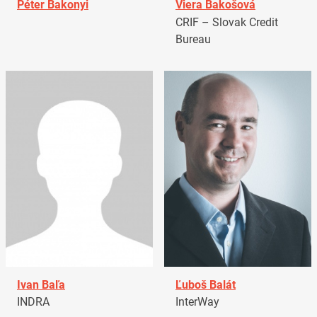
Péter Bakonyi
Viera Bakošová
CRIF – Slovak Credit
Bureau
Ivan Baľa
Ľuboš Balát
INDRA
InterWay