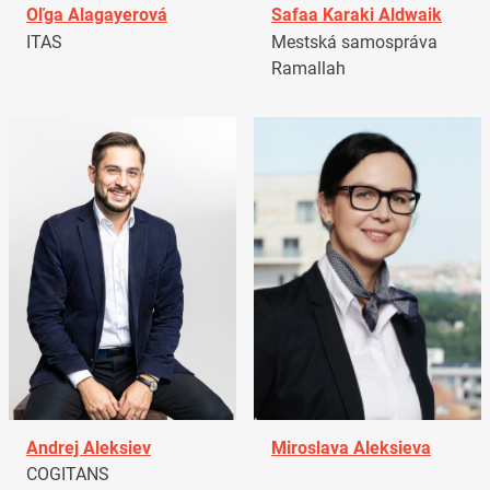
Oľga Alagayerová
Safaa Karaki Aldwaik
ITAS
Mestská samospráva
Ramallah
Andrej Aleksiev
Miroslava Aleksieva
COGITANS