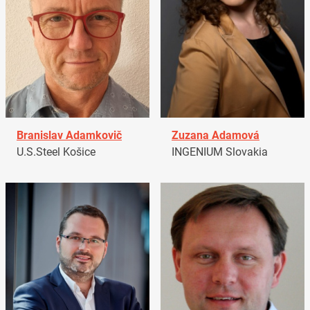
Branislav Adamkovič
Zuzana Adamová
U.S.Steel Košice
INGENIUM Slovakia