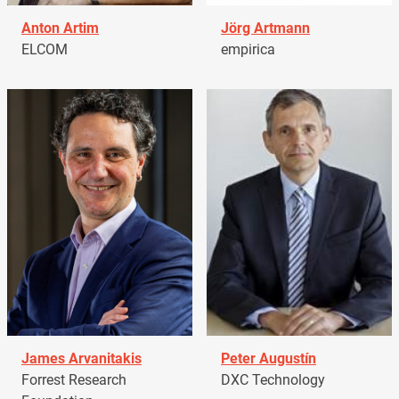
Anton Artim
Jörg Artmann
ELCOM
empirica
James Arvanitakis
Peter Augustín
Forrest Research
DXC Technology