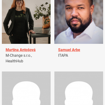
Martina Antošová
Samuel Arbe
M-Change s.r.o.,
ITAPA
HealthHub