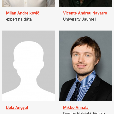
Milan Andrejkovič
Vicente Andreu Navarro
expert na dáta
University Jaume I
Béla Angyal
Mikko Annala
Demos Helsinki, Fínsko