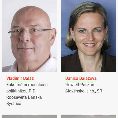
Vladimír Baláž
Danica Balážová
Fakultná nemocnica s
Hewlett-Packard
poliklinikou F. D.
Slovensko, s.r.o., SR
Roosevelta Banská
Bystrica