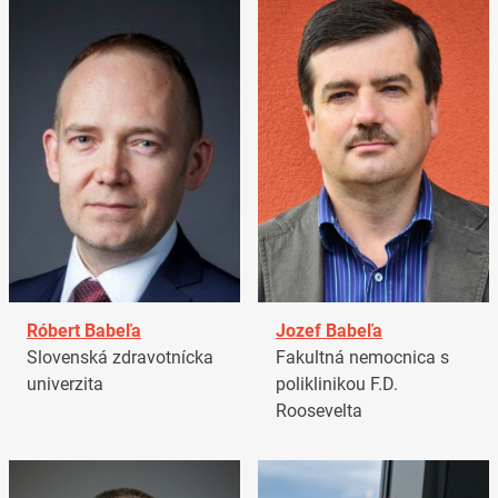
Róbert Babeľa
Jozef Babeľa
Slovenská zdravotnícka
Fakultná nemocnica s
univerzita
poliklinikou F.D.
Roosevelta