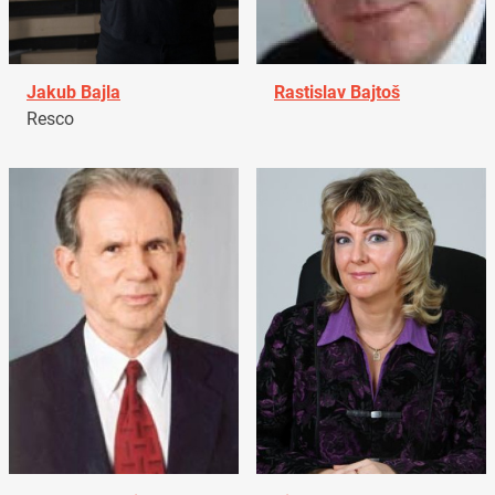
Jakub Bajla
Rastislav Bajtoš
Resco