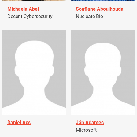
Michaela Abel
Soufiane Aboulhouda
Decent Cybersecurity
Nucleate Bio
Daniel Ács
Ján Adamec
Microsoft