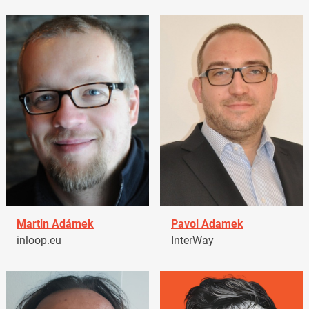
Martin Adámek
Pavol Adamek
inloop.eu
InterWay