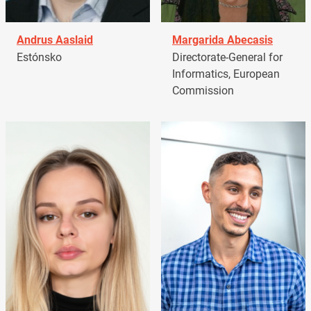
Andrus Aaslaid
Margarida Abecasis
Estónsko
Directorate-General for
Informatics, European
Commission