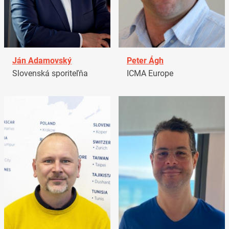
Ján Adamovský
Peter Ágh
Slovenská sporiteľňa
ICMA Europe