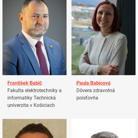
František Babič
Paula Babicová
Fakulta elektrotechniky a
Dôvera zdravotná
informatiky Technická
poisťovňa
univerzita v Košiciach