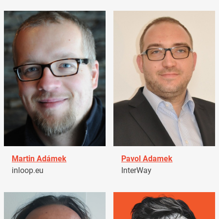
Martin Adámek
Pavol Adamek
inloop.eu
InterWay