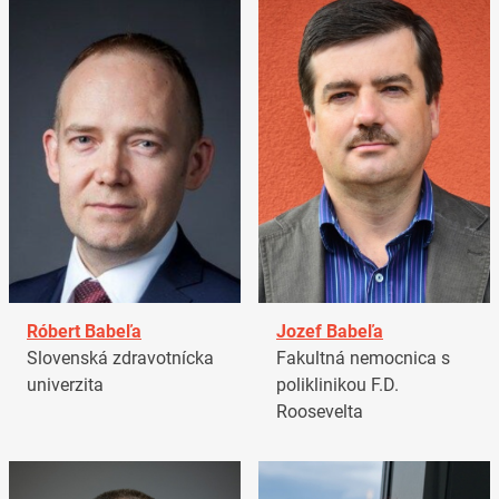
Róbert Babeľa
Jozef Babeľa
Slovenská zdravotnícka
Fakultná nemocnica s
univerzita
poliklinikou F.D.
Roosevelta