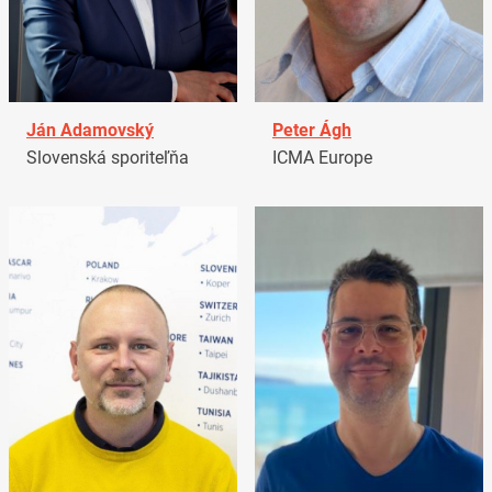
Ján Adamovský
Peter Ágh
Slovenská sporiteľňa
ICMA Europe