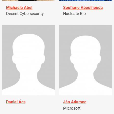
Michaela Abel
Soufiane Aboulhouda
Decent Cybersecurity
Nucleate Bio
Daniel Ács
Ján Adamec
Microsoft