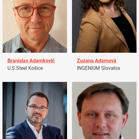
Branislav Adamkovič
Zuzana Adamová
U.S.Steel Košice
INGENIUM Slovakia