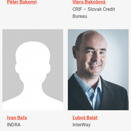
Péter Bakonyi
Viera Bakošová
CRIF – Slovak Credit
Bureau
Ivan Baľa
Ľuboš Balát
INDRA
InterWay