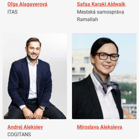
Oľga Alagayerová
Safaa Karaki Aldwaik
ITAS
Mestská samospráva
Ramallah
Andrej Aleksiev
Miroslava Aleksieva
COGITANS