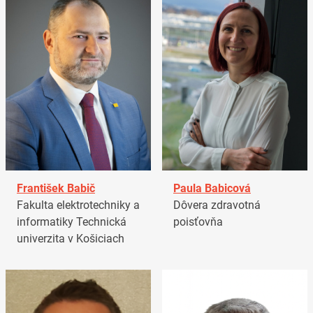
František Babič
Paula Babicová
Fakulta elektrotechniky a
Dôvera zdravotná
informatiky Technická
poisťovňa
univerzita v Košiciach