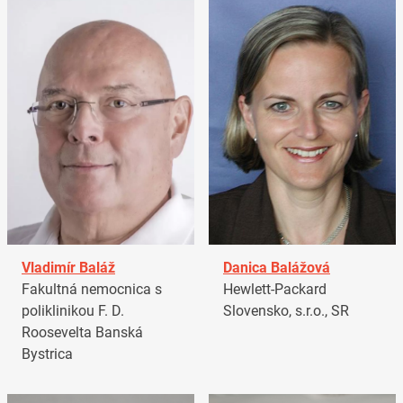
Vladimír Baláž
Danica Balážová
Fakultná nemocnica s
Hewlett-Packard
poliklinikou F. D.
Slovensko, s.r.o., SR
Roosevelta Banská
Bystrica