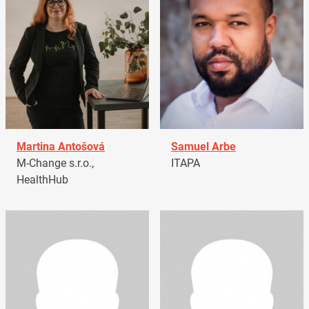
Martina Antošová
Samuel Arbe
M-Change s.r.o.,
ITAPA
HealthHub