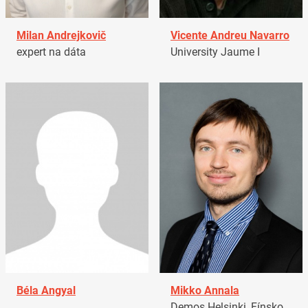
Milan Andrejkovič
Vicente Andreu Navarro
expert na dáta
University Jaume I
Béla Angyal
Mikko Annala
Demos Helsinki, Fínsko