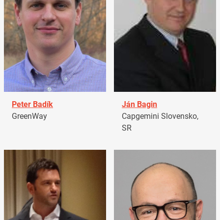
Peter Badík
Ján Bagin
GreenWay
Capgemini Slovensko,
SR