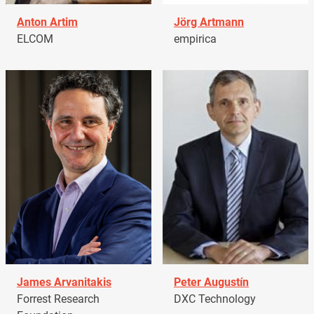
Anton Artim
Jörg Artmann
ELCOM
empirica
James Arvanitakis
Peter Augustín
Forrest Research
DXC Technology