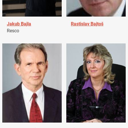
Jakub Bajla
Rastislav Bajtoš
Resco