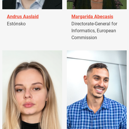
Andrus Aaslaid
Margarida Abecasis
Estónsko
Directorate-General for
Informatics, European
Commission