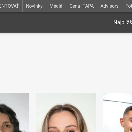
ENTOVAŤ
Novinky
Médiá
Cena ITAPA
Advisors
Fot
Najbližš