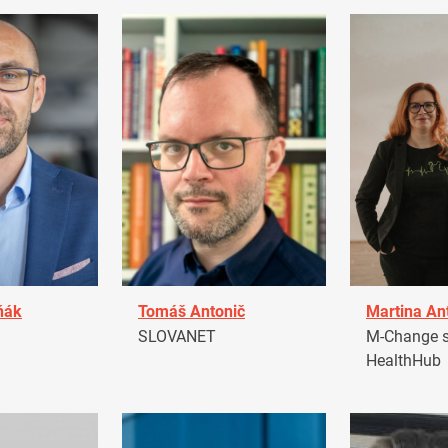
ňák
Tomáš Antonič
Martina An
a
SLOVANET
M-Change s.
HealthHub