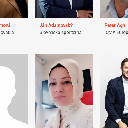
amová
Ján Adamovský
Peter Ágh
ovakia
Slovenská sporiteľňa
ICMA Euro