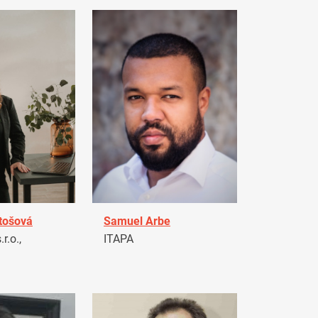
tošová
Samuel Arbe
r.o.,
ITAPA