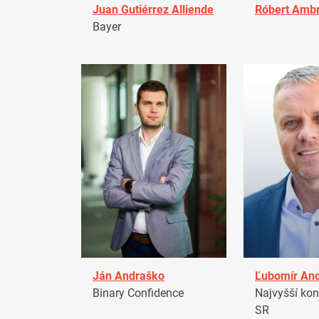
Juan Gutiérrez Alliende
Róbert Amb
Bayer
Ján Andraško
Ľubomír An
Binary Confidence
Najvyšší kon
SR