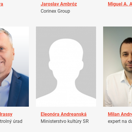
ra
Jaroslav Ambróz
Miguel A. 
Corinex Group
drassy
Eleonóra Andreanská
Milan Andr
trolný úrad
Ministerstvo kultúry SR
expert na d