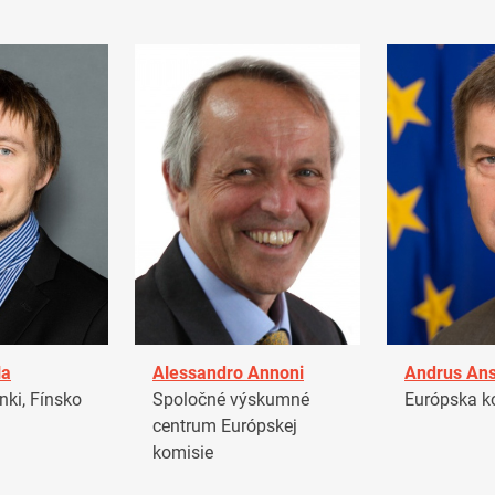
la
Alessandro Annoni
Andrus Ans
ki, Fínsko
Spoločné výskumné
Európska k
centrum Európskej
komisie