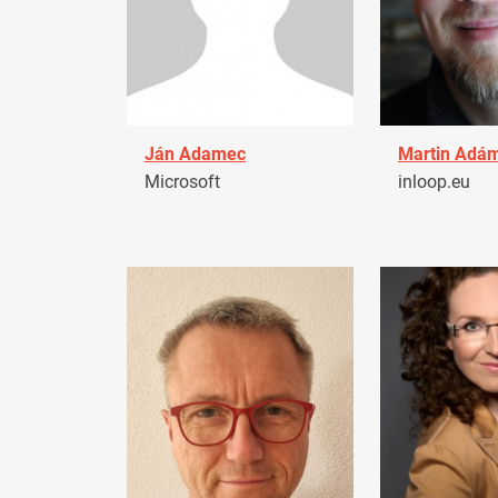
Ján Adamec
Martin Adá
Microsoft
inloop.eu