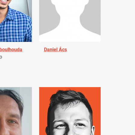
Aboulhouda
Daniel Ács
o