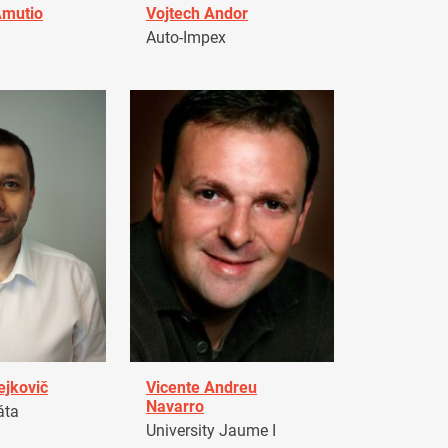
Amutio
Vojtech Andor
Auto-Impex
ejkovič
Vicente Andreu
Navarro
áta
University Jaume I