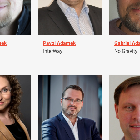
mek
Pavol Adamek
Gabriel A
InterWay
No Gravity