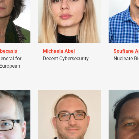
becasis
Michaela Abel
Soufiane 
eneral for
Decent Cybersecurity
Nucleate Bi
 European