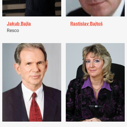
Jakub Bajla
Rastislav Bajtoš
Resco