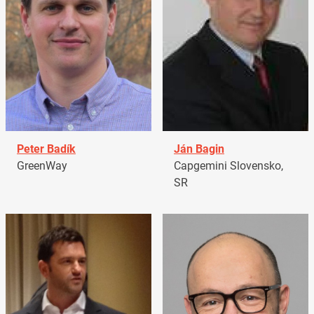
Peter Badík
Ján Bagin
GreenWay
Capgemini Slovensko,
SR