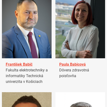
František Babič
Paula Babicová
Fakulta elektrotechniky a
Dôvera zdravotná
informatiky Technická
poisťovňa
univerzita v Košiciach