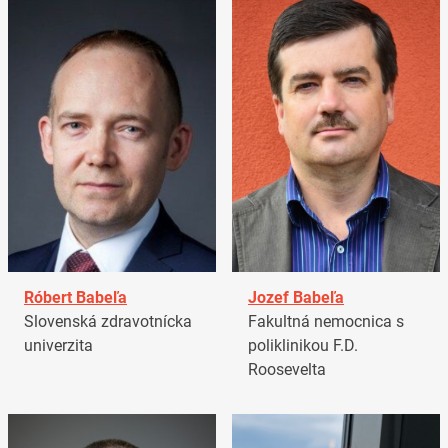
Róbert Babeľa
Jozef Babeľa
Slovenská zdravotnícka
Fakultná nemocnica s
univerzita
poliklinikou F.D.
Roosevelta