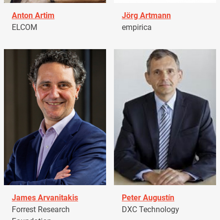
Anton Artim
Jörg Artmann
ELCOM
empirica
James Arvanitakis
Peter Augustín
Forrest Research
DXC Technology