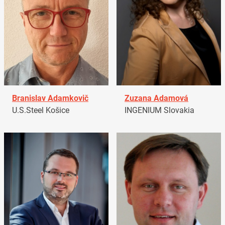
Branislav Adamkovič
Zuzana Adamová
U.S.Steel Košice
INGENIUM Slovakia