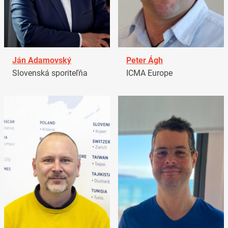
Ján Adamovský
Peter Ágh
Slovenská sporiteľňa
ICMA Europe