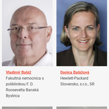
Vladimír Baláž
Danica Balážová
Fakultná nemocnica s
Hewlett-Packard
poliklinikou F. D.
Slovensko, s.r.o., SR
Roosevelta Banská
Bystrica