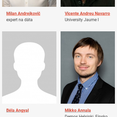
Milan Andrejkovič
Vicente Andreu Navarro
expert na dáta
University Jaume I
Béla Angyal
Mikko Annala
Demos Helsinki, Fínsko