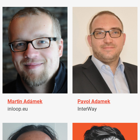
Martin Adámek
Pavol Adamek
inloop.eu
InterWay