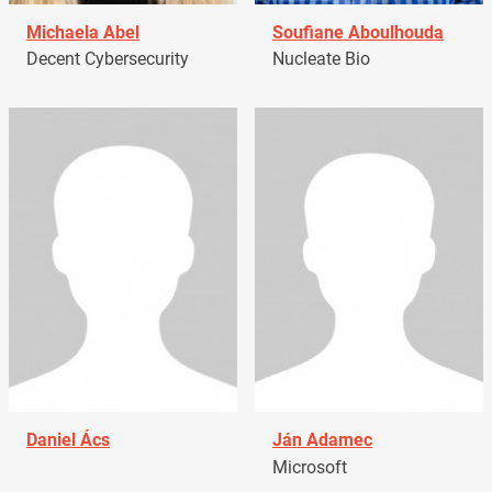
Michaela Abel
Soufiane Aboulhouda
Decent Cybersecurity
Nucleate Bio
Daniel Ács
Ján Adamec
Microsoft