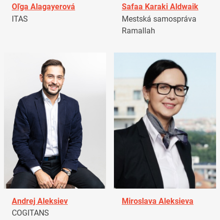
Oľga Alagayerová
Safaa Karaki Aldwaik
ITAS
Mestská samospráva
Ramallah
Andrej Aleksiev
Miroslava Aleksieva
COGITANS