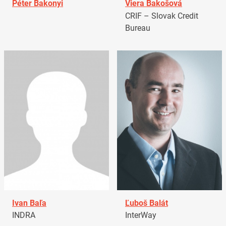
Péter Bakonyi
Viera Bakošová
CRIF – Slovak Credit
Bureau
Ivan Baľa
Ľuboš Balát
INDRA
InterWay