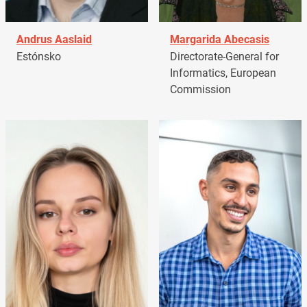
Andrus Aaslaid
Margarida Abecasis
Estónsko
Directorate-General for
Informatics, European
Commission