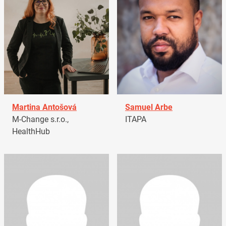
Martina Antošová
Samuel Arbe
M-Change s.r.o.,
ITAPA
HealthHub