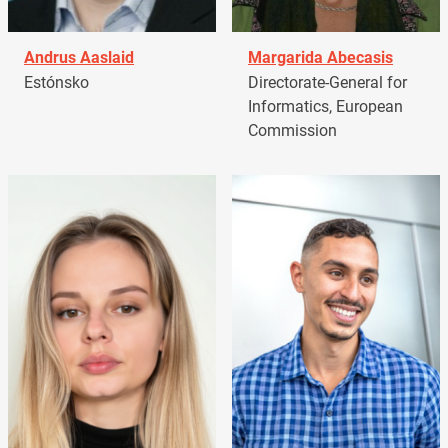
Andrus Aaslaid
Margarida Abecasis
Estónsko
Directorate-General for
Informatics, European
Commission