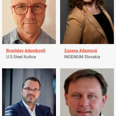
Branislav Adamkovič
Zuzana Adamová
U.S.Steel Košice
INGENIUM Slovakia