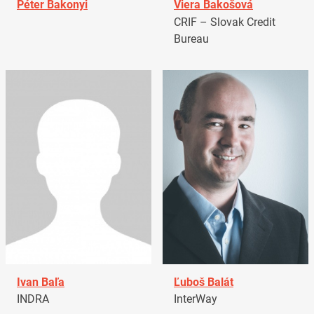
Péter Bakonyi
Viera Bakošová
CRIF – Slovak Credit
Bureau
Ivan Baľa
Ľuboš Balát
INDRA
InterWay