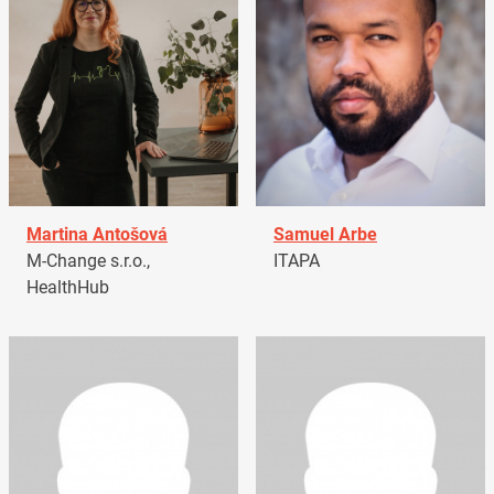
Martina Antošová
Samuel Arbe
M-Change s.r.o.,
ITAPA
HealthHub