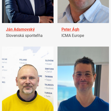
Ján Adamovský
Peter Ágh
Slovenská sporiteľňa
ICMA Europe