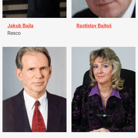
Jakub Bajla
Rastislav Bajtoš
Resco