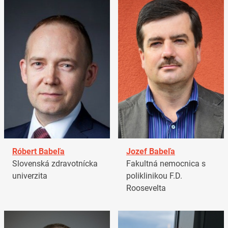
Róbert Babeľa
Jozef Babeľa
Slovenská zdravotnícka
Fakultná nemocnica s
univerzita
poliklinikou F.D.
Roosevelta