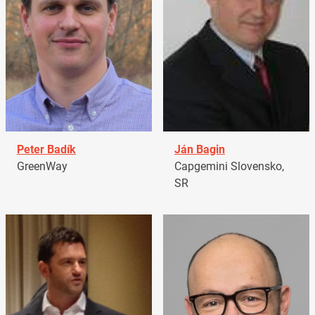
Peter Badík
Ján Bagin
GreenWay
Capgemini Slovensko,
SR