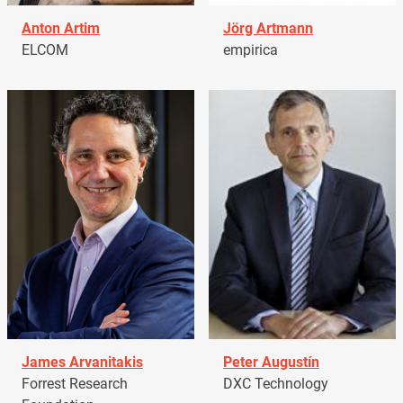
Anton Artim
Jörg Artmann
ELCOM
empirica
James Arvanitakis
Peter Augustín
Forrest Research
DXC Technology