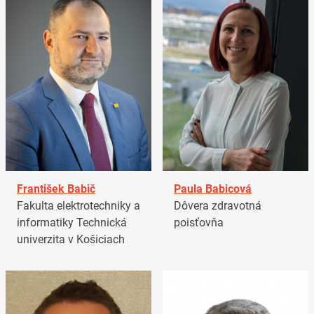
František Babič
Paula Babicová
Fakulta elektrotechniky a
Dôvera zdravotná
informatiky Technická
poisťovňa
univerzita v Košiciach