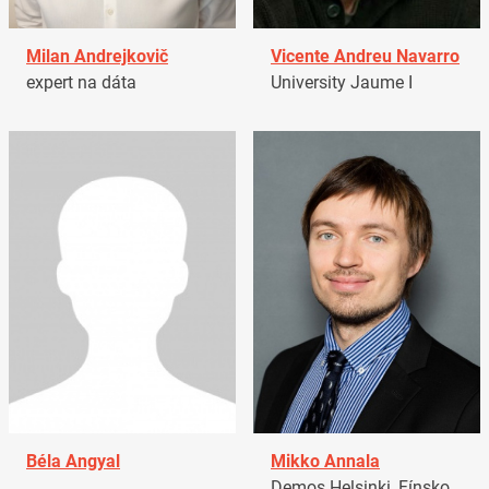
Milan Andrejkovič
Vicente Andreu Navarro
expert na dáta
University Jaume I
Béla Angyal
Mikko Annala
Demos Helsinki, Fínsko