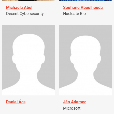
Michaela Abel
Soufiane Aboulhouda
Decent Cybersecurity
Nucleate Bio
Daniel Ács
Ján Adamec
Microsoft