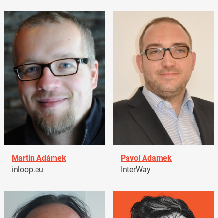
Martin Adámek
Pavol Adamek
inloop.eu
InterWay