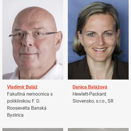
Vladimír Baláž
Danica Balážová
Fakultná nemocnica s
Hewlett-Packard
poliklinikou F. D.
Slovensko, s.r.o., SR
Roosevelta Banská
Bystrica