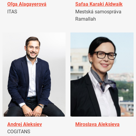
Oľga Alagayerová
Safaa Karaki Aldwaik
ITAS
Mestská samospráva
Ramallah
Andrej Aleksiev
Miroslava Aleksieva
COGITANS