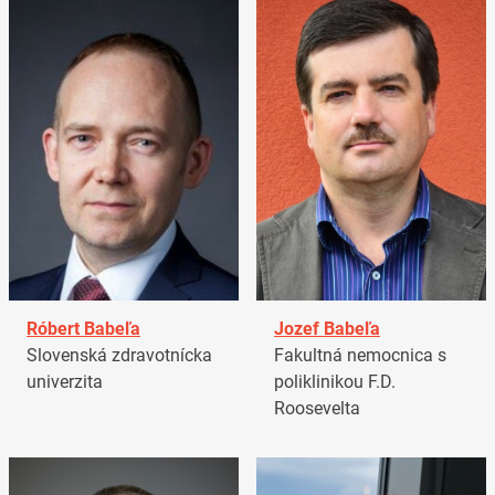
Róbert Babeľa
Jozef Babeľa
Slovenská zdravotnícka
Fakultná nemocnica s
univerzita
poliklinikou F.D.
Roosevelta