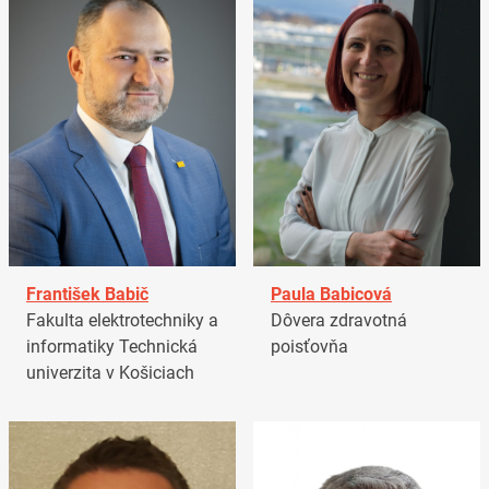
František Babič
Paula Babicová
Fakulta elektrotechniky a
Dôvera zdravotná
informatiky Technická
poisťovňa
univerzita v Košiciach