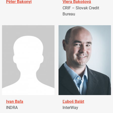
Péter Bakonyi
Viera Bakošová
CRIF – Slovak Credit
Bureau
Ivan Baľa
Ľuboš Balát
INDRA
InterWay