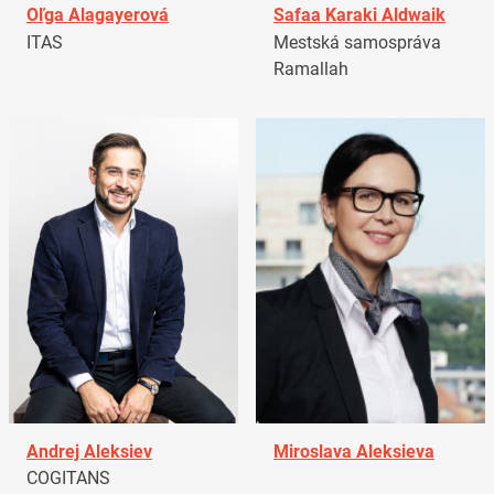
Oľga Alagayerová
Safaa Karaki Aldwaik
ITAS
Mestská samospráva
Ramallah
Andrej Aleksiev
Miroslava Aleksieva
COGITANS