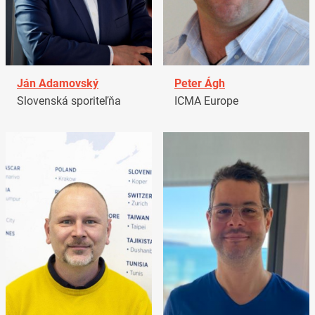
Ján Adamovský
Peter Ágh
Slovenská sporiteľňa
ICMA Europe