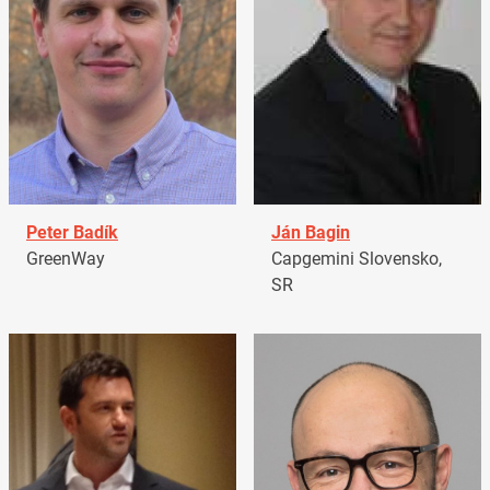
Peter Badík
Ján Bagin
GreenWay
Capgemini Slovensko,
SR