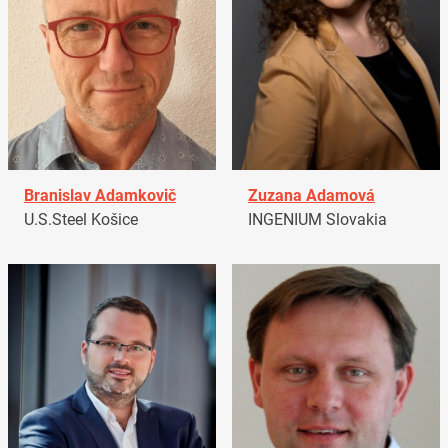
Branislav Adamkovič
Zuzana Adamová
U.S.Steel Košice
INGENIUM Slovakia