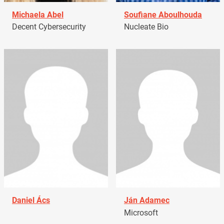
Michaela Abel
Soufiane Aboulhouda
Decent Cybersecurity
Nucleate Bio
Daniel Ács
Ján Adamec
Microsoft