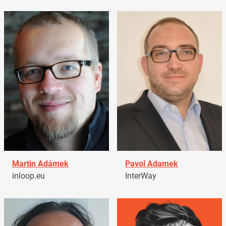
Martin Adámek
Pavol Adamek
inloop.eu
InterWay