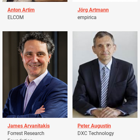
Anton Artim
Jörg Artmann
ELCOM
empirica
James Arvanitakis
Peter Augustín
Forrest Research
DXC Technology