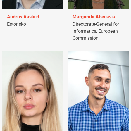
Andrus Aaslaid
Margarida Abecasis
Estónsko
Directorate-General for
Informatics, European
Commission