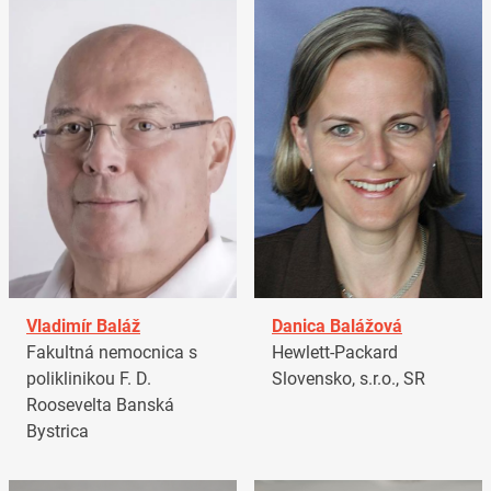
Vladimír Baláž
Danica Balážová
Fakultná nemocnica s
Hewlett-Packard
poliklinikou F. D.
Slovensko, s.r.o., SR
Roosevelta Banská
Bystrica