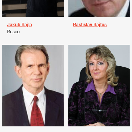
Jakub Bajla
Rastislav Bajtoš
Resco