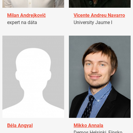
Milan Andrejkovič
Vicente Andreu Navarro
expert na dáta
University Jaume I
Béla Angyal
Mikko Annala
Demos Helsinki, Fínsko