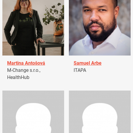
Martina Antošová
Samuel Arbe
M-Change s.r.o.,
ITAPA
HealthHub