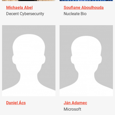
Michaela Abel
Soufiane Aboulhouda
Decent Cybersecurity
Nucleate Bio
Daniel Ács
Ján Adamec
Microsoft