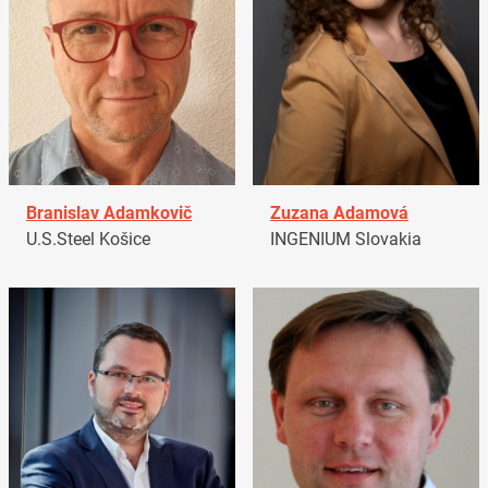
Branislav Adamkovič
Zuzana Adamová
U.S.Steel Košice
INGENIUM Slovakia