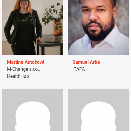
Martina Antošová
Samuel Arbe
M-Change s.r.o.,
ITAPA
HealthHub