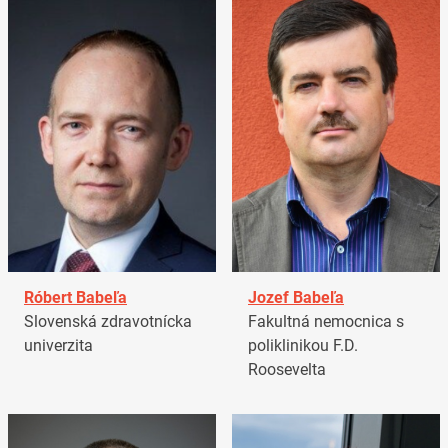
Róbert Babeľa
Jozef Babeľa
Slovenská zdravotnícka
Fakultná nemocnica s
univerzita
poliklinikou F.D.
Roosevelta