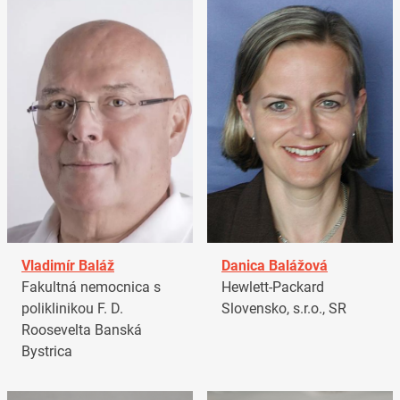
Vladimír Baláž
Danica Balážová
Fakultná nemocnica s
Hewlett-Packard
poliklinikou F. D.
Slovensko, s.r.o., SR
Roosevelta Banská
Bystrica