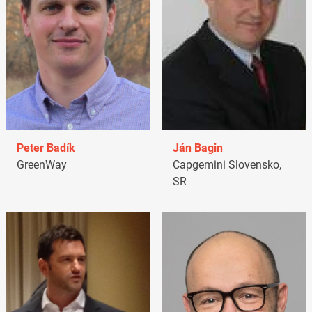
Peter Badík
Ján Bagin
GreenWay
Capgemini Slovensko,
SR