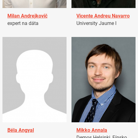
Milan Andrejkovič
Vicente Andreu Navarro
expert na dáta
University Jaume I
Béla Angyal
Mikko Annala
Demos Helsinki, Fínsko