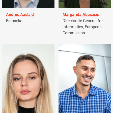
Andrus Aaslaid
Margarida Abecasis
Estónsko
Directorate-General for
Informatics, European
Commission