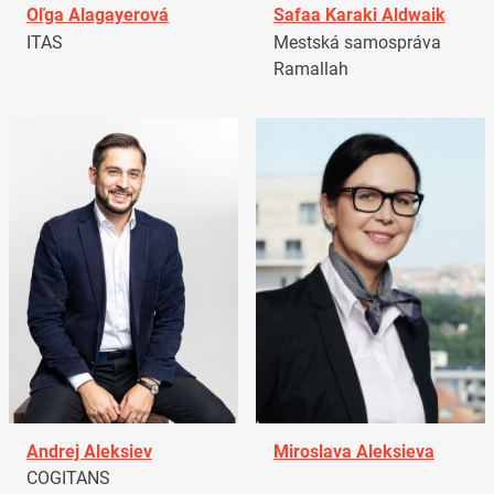
Oľga Alagayerová
Safaa Karaki Aldwaik
ITAS
Mestská samospráva
Ramallah
Andrej Aleksiev
Miroslava Aleksieva
COGITANS