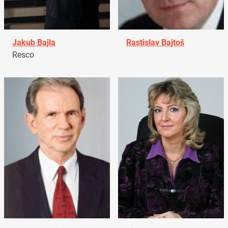
Jakub Bajla
Rastislav Bajtoš
Resco