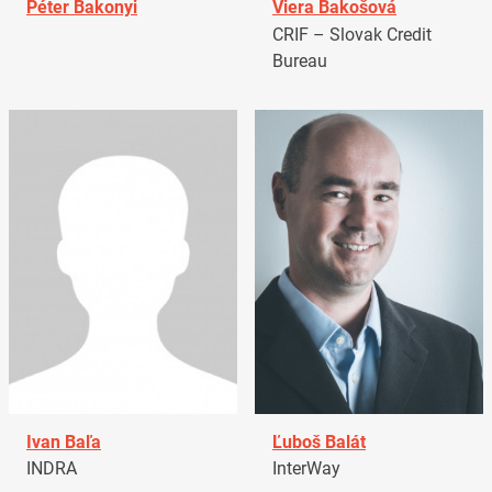
Péter Bakonyi
Viera Bakošová
CRIF – Slovak Credit
Bureau
Ivan Baľa
Ľuboš Balát
INDRA
InterWay