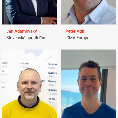
Ján Adamovský
Peter Ágh
Slovenská sporiteľňa
ICMA Europe