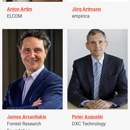
Anton Artim
Jörg Artmann
ELCOM
empirica
James Arvanitakis
Peter Augustín
Forrest Research
DXC Technology