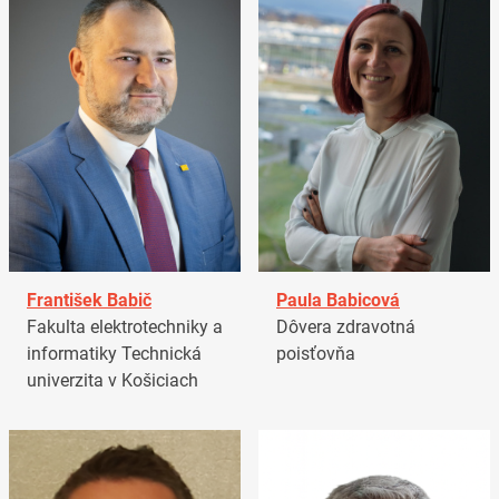
František Babič
Paula Babicová
Fakulta elektrotechniky a
Dôvera zdravotná
informatiky Technická
poisťovňa
univerzita v Košiciach