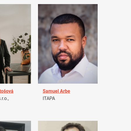
tošová
Samuel Arbe
r.o.,
ITAPA