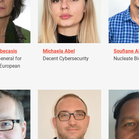
becasis
Michaela Abel
Soufiane 
eneral for
Decent Cybersecurity
Nucleate Bi
 European