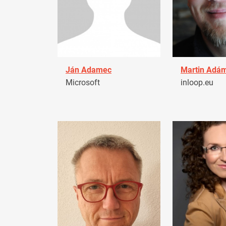
Ján Adamec
Martin Adá
Microsoft
inloop.eu