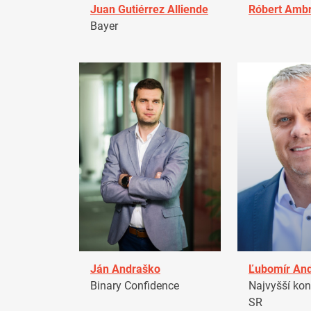
Juan Gutiérrez Alliende
Róbert Amb
Bayer
Ján Andraško
Ľubomír An
Binary Confidence
Najvyšší kon
SR