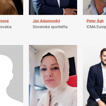
amová
Ján Adamovský
Peter Ágh
ovakia
Slovenská sporiteľňa
ICMA Euro