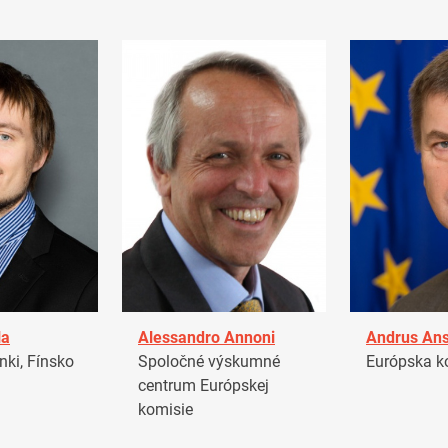
la
Alessandro Annoni
Andrus Ans
ki, Fínsko
Spoločné výskumné
Európska k
centrum Európskej
komisie