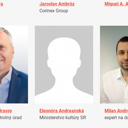
ra
Jaroslav Ambróz
Miguel A. 
Corinex Group
drassy
Eleonóra Andreanská
Milan Andr
trolný úrad
Ministerstvo kultúry SR
expert na d