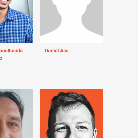
Aboulhouda
Daniel Ács
o