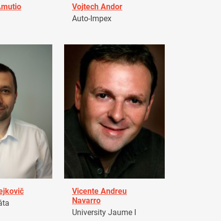
Amutio
Vojtech Andor
Auto-Impex
ejkovič
Vicente Andreu
Navarro
áta
University Jaume I