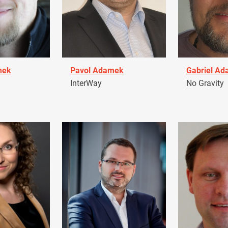
mek
Pavol Adamek
Gabriel A
InterWay
No Gravity