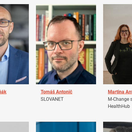
ňák
Tomáš Antonič
Martina An
a
SLOVANET
M-Change s.
HealthHub