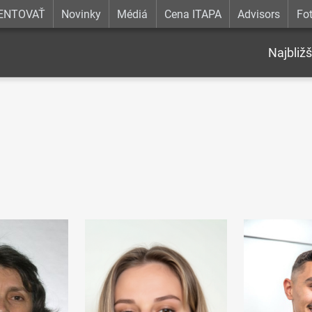
ENTOVAŤ
Novinky
Médiá
Cena ITAPA
Advisors
Fot
Najbližš