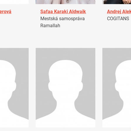
erová
Safaa Karaki Aldwaik
Andrej Ale
Mestská samospráva
COGITANS
Ramallah