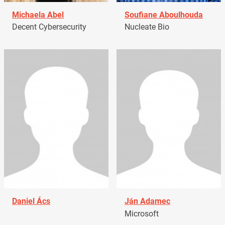
Michaela Abel
Soufiane Aboulhouda
Decent Cybersecurity
Nucleate Bio
Daniel Ács
Ján Adamec
Microsoft