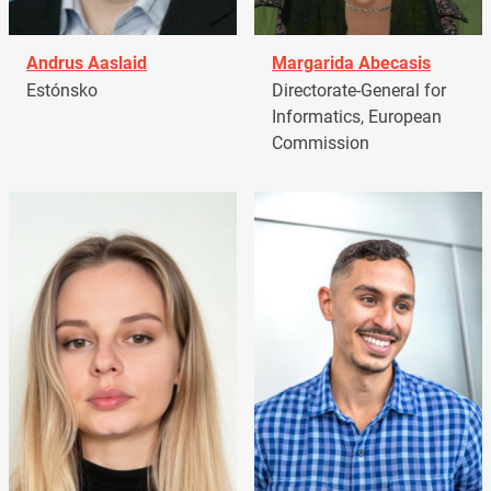
Andrus Aaslaid
Margarida Abecasis
Estónsko
Directorate-General for
Informatics, European
Commission