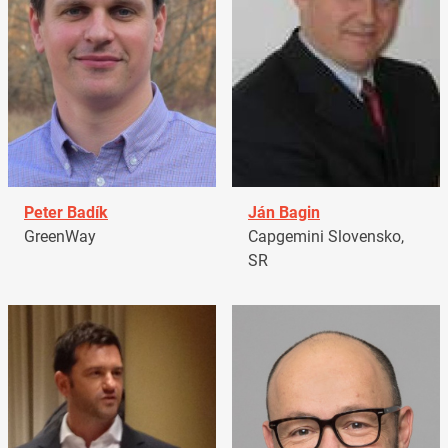
Peter Badík
Ján Bagin
GreenWay
Capgemini Slovensko,
SR