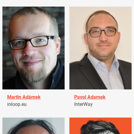
Martin Adámek
Pavol Adamek
inloop.eu
InterWay