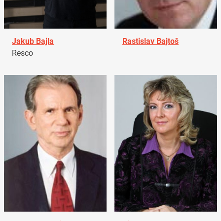
Jakub Bajla
Rastislav Bajtoš
Resco