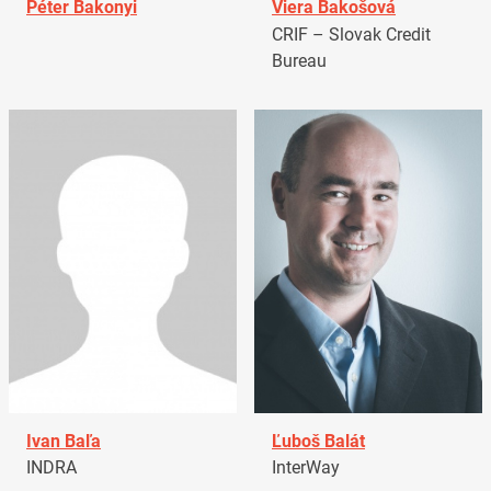
Péter Bakonyi
Viera Bakošová
CRIF – Slovak Credit
Bureau
Ivan Baľa
Ľuboš Balát
INDRA
InterWay