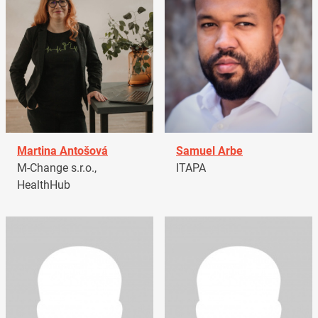
Martina Antošová
Samuel Arbe
M-Change s.r.o.,
ITAPA
HealthHub