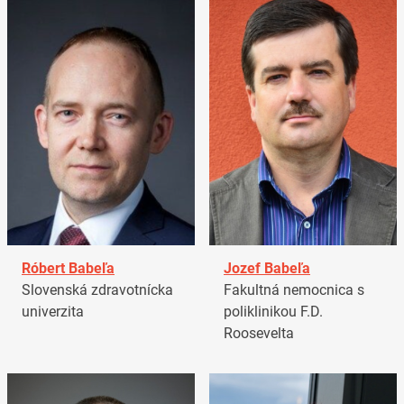
Róbert Babeľa
Jozef Babeľa
Slovenská zdravotnícka
Fakultná nemocnica s
univerzita
poliklinikou F.D.
Roosevelta