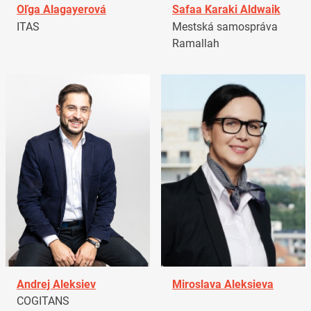
Oľga Alagayerová
Safaa Karaki Aldwaik
ITAS
Mestská samospráva
Ramallah
Andrej Aleksiev
Miroslava Aleksieva
COGITANS