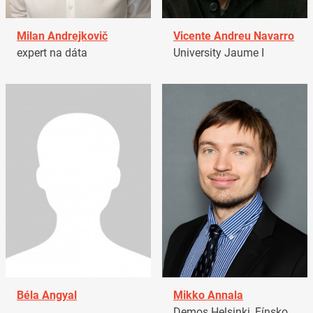
Milan Andrejkovič
Vicente Andreu Navarro
expert na dáta
University Jaume I
Béla Angyal
Mikko Annala
Demos Helsinki, Fínsko