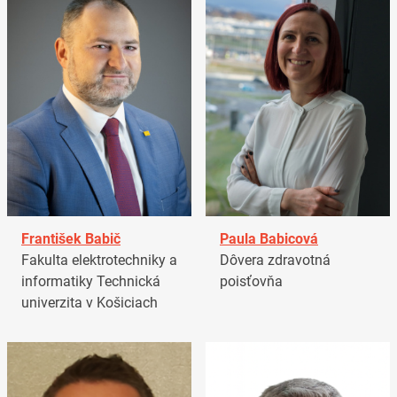
František Babič
Paula Babicová
Fakulta elektrotechniky a
Dôvera zdravotná
informatiky Technická
poisťovňa
univerzita v Košiciach