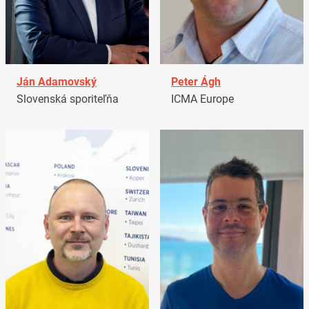
Ján Adamovský
Peter Ágh
Slovenská sporiteľňa
ICMA Europe