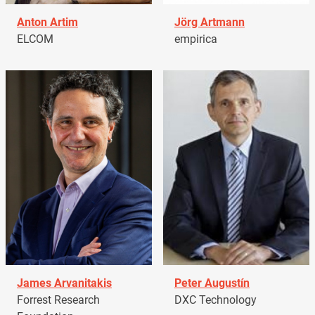
Anton Artim
Jörg Artmann
ELCOM
empirica
James Arvanitakis
Peter Augustín
Forrest Research
DXC Technology