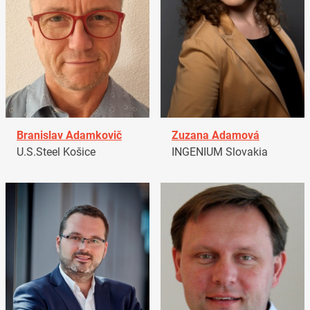
Branislav Adamkovič
Zuzana Adamová
U.S.Steel Košice
INGENIUM Slovakia