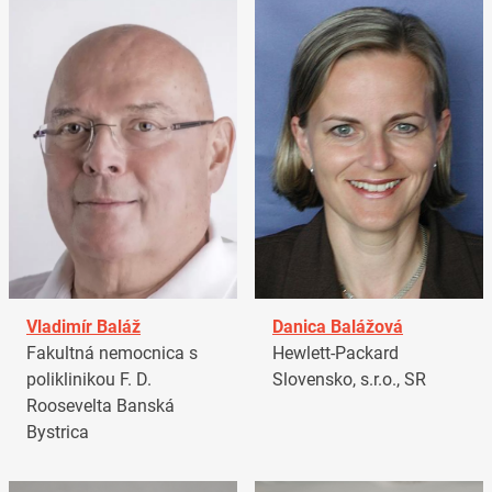
Vladimír Baláž
Danica Balážová
Fakultná nemocnica s
Hewlett-Packard
poliklinikou F. D.
Slovensko, s.r.o., SR
Roosevelta Banská
Bystrica