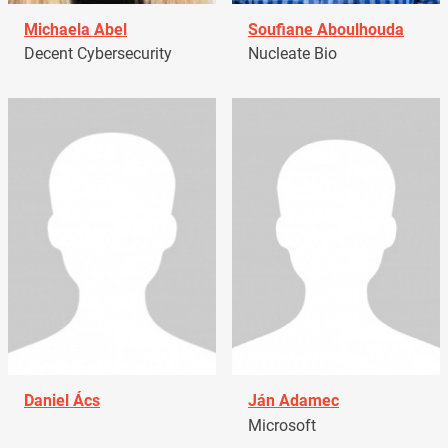
Michaela Abel
Soufiane Aboulhouda
Decent Cybersecurity
Nucleate Bio
Daniel Ács
Ján Adamec
Microsoft