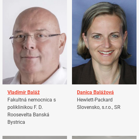
Vladimír Baláž
Danica Balážová
Fakultná nemocnica s
Hewlett-Packard
poliklinikou F. D.
Slovensko, s.r.o., SR
Roosevelta Banská
Bystrica