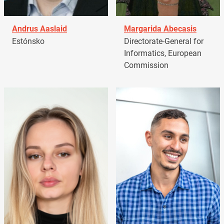
Andrus Aaslaid
Margarida Abecasis
Estónsko
Directorate-General for
Informatics, European
Commission