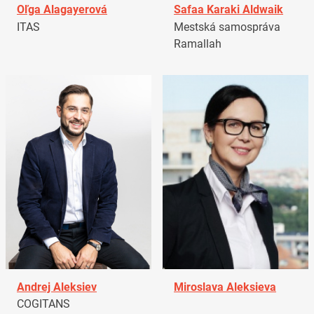
Oľga Alagayerová
Safaa Karaki Aldwaik
ITAS
Mestská samospráva
Ramallah
Andrej Aleksiev
Miroslava Aleksieva
COGITANS