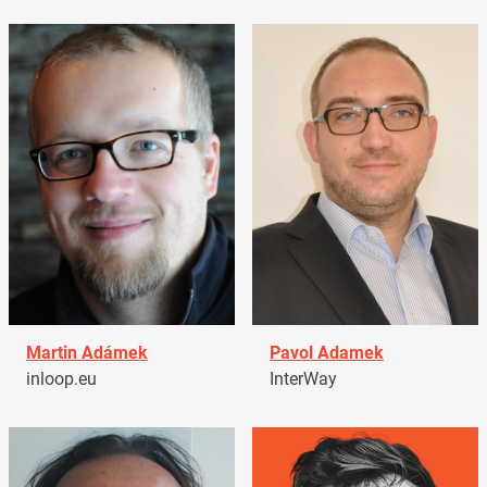
Martin Adámek
Pavol Adamek
inloop.eu
InterWay