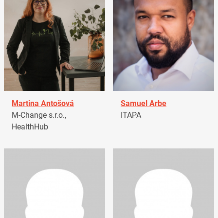
Martina Antošová
Samuel Arbe
M-Change s.r.o.,
ITAPA
HealthHub