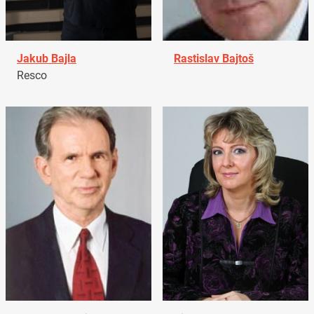
Jakub Bajla
Rastislav Bajtoš
Resco