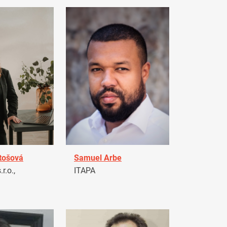
tošová
Samuel Arbe
r.o.,
ITAPA