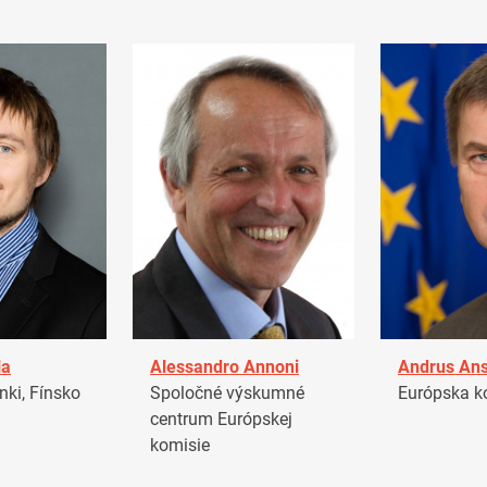
la
Alessandro Annoni
Andrus Ans
ki, Fínsko
Spoločné výskumné
Európska k
centrum Európskej
komisie