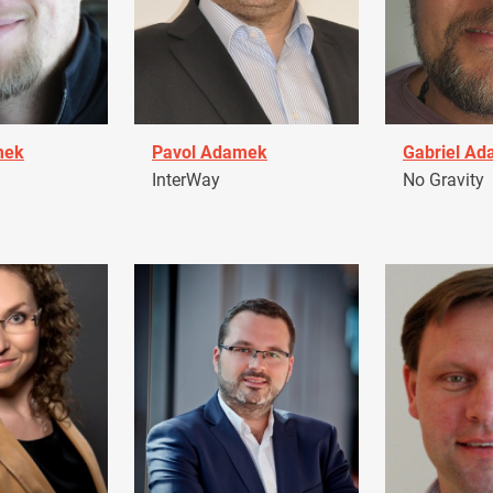
mek
Pavol Adamek
Gabriel A
InterWay
No Gravity