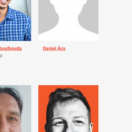
Aboulhouda
Daniel Ács
o