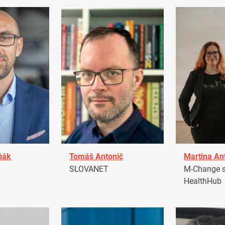
ňák
Tomáš Antonič
Martina An
a
SLOVANET
M-Change s.
HealthHub