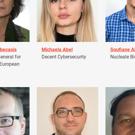
becasis
Michaela Abel
Soufiane 
eneral for
Decent Cybersecurity
Nucleate Bi
 European