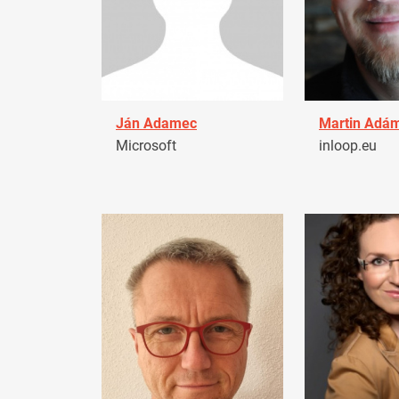
Ján Adamec
Martin Adá
Microsoft
inloop.eu