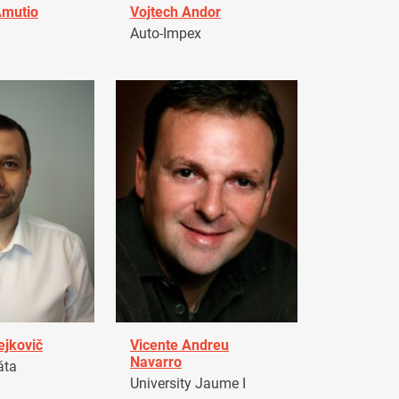
Amutio
Vojtech Andor
Auto-Impex
ejkovič
Vicente Andreu
Navarro
áta
University Jaume I