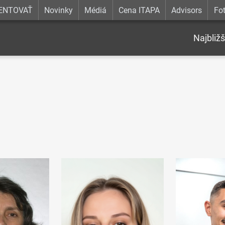
ENTOVAŤ
Novinky
Médiá
Cena ITAPA
Advisors
Fot
Najbližš