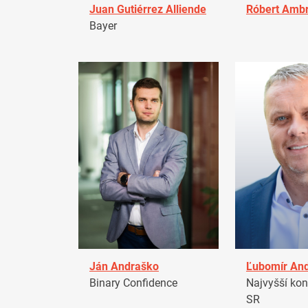
Juan Gutiérrez Alliende
Róbert Amb
Bayer
Ján Andraško
Ľubomír An
Binary Confidence
Najvyšší kon
SR