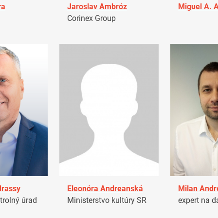
ra
Jaroslav Ambróz
Miguel A. 
Corinex Group
drassy
Eleonóra Andreanská
Milan Andr
trolný úrad
Ministerstvo kultúry SR
expert na d