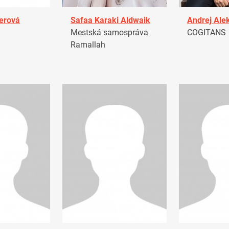
erová
Safaa Karaki Aldwaik
Andrej Ale
Mestská samospráva
COGITANS
Ramallah