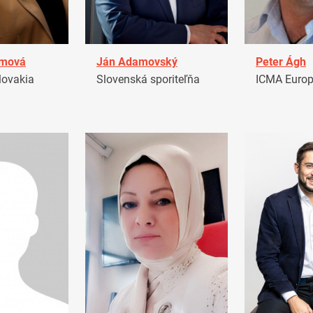
amová
Ján Adamovský
Peter Ágh
ovakia
Slovenská sporiteľňa
ICMA Euro