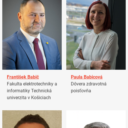
František Babič
Paula Babicová
Fakulta elektrotechniky a
Dôvera zdravotná
informatiky Technická
poisťovňa
univerzita v Košiciach