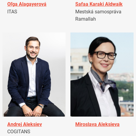
Oľga Alagayerová
Safaa Karaki Aldwaik
ITAS
Mestská samospráva
Ramallah
Andrej Aleksiev
Miroslava Aleksieva
COGITANS