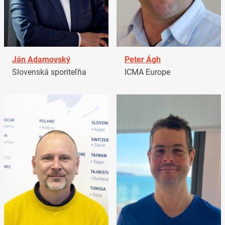
Ján Adamovský
Peter Ágh
Slovenská sporiteľňa
ICMA Europe