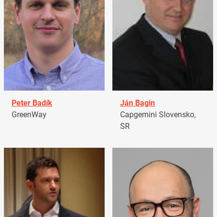
Peter Badík
Ján Bagin
GreenWay
Capgemini Slovensko,
SR