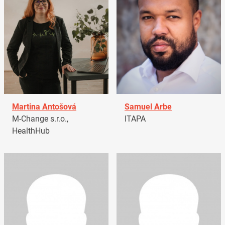
Martina Antošová
Samuel Arbe
M-Change s.r.o.,
ITAPA
HealthHub