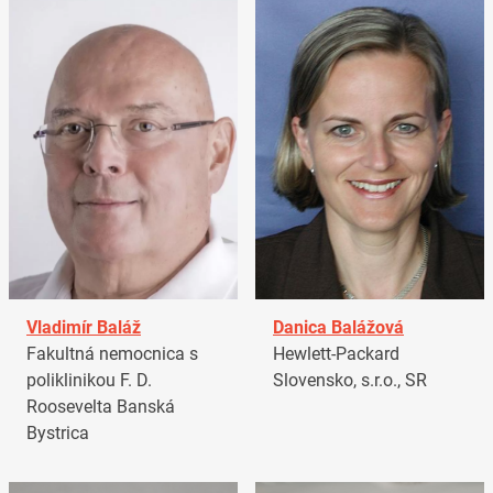
Vladimír Baláž
Danica Balážová
Fakultná nemocnica s
Hewlett-Packard
poliklinikou F. D.
Slovensko, s.r.o., SR
Roosevelta Banská
Bystrica