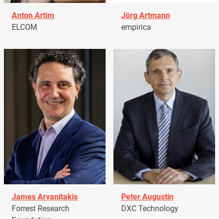
Anton Artim
Jörg Artmann
ELCOM
empirica
James Arvanitakis
Peter Augustín
Forrest Research
DXC Technology