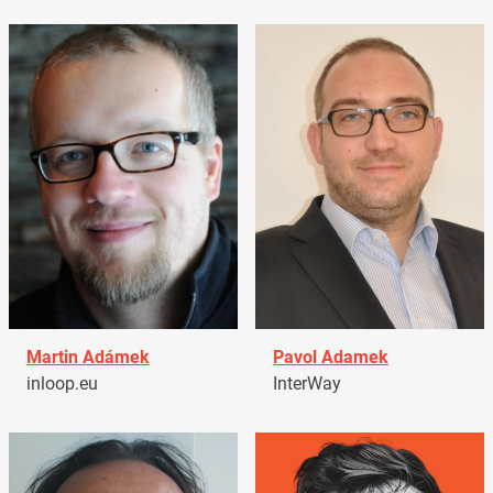
Martin Adámek
Pavol Adamek
inloop.eu
InterWay