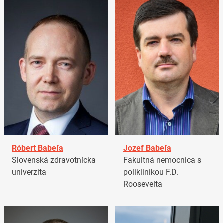
Róbert Babeľa
Jozef Babeľa
Slovenská zdravotnícka
Fakultná nemocnica s
univerzita
poliklinikou F.D.
Roosevelta