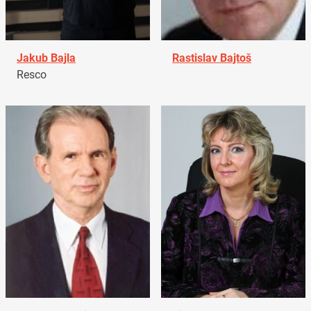
Jakub Bajla
Rastislav Bajtoš
Resco