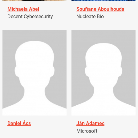
Michaela Abel
Soufiane Aboulhouda
Decent Cybersecurity
Nucleate Bio
Daniel Ács
Ján Adamec
Microsoft