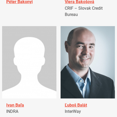
Péter Bakonyi
Viera Bakošová
CRIF – Slovak Credit
Bureau
Ivan Baľa
Ľuboš Balát
INDRA
InterWay