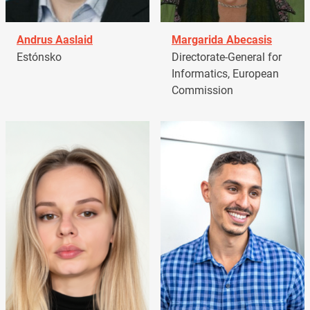
Andrus Aaslaid
Margarida Abecasis
Estónsko
Directorate-General for
Informatics, European
Commission