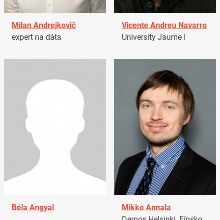
Milan Andrejkovič
Vicente Andreu Navarro
expert na dáta
University Jaume I
Béla Angyal
Mikko Annala
Demos Helsinki, Fínsko