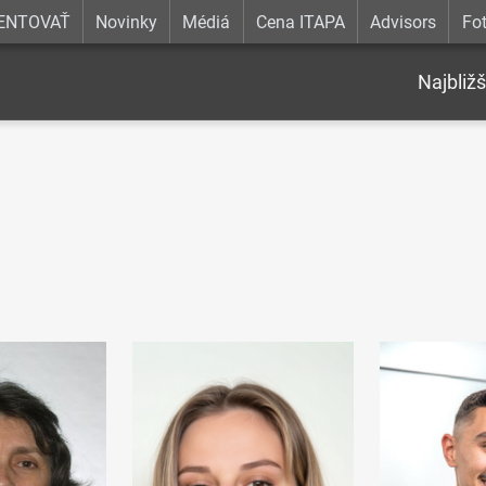
ENTOVAŤ
Novinky
Médiá
Cena ITAPA
Advisors
Fot
Najbližš