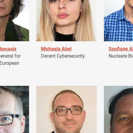
becasis
Michaela Abel
Soufiane 
eneral for
Decent Cybersecurity
Nucleate Bi
 European