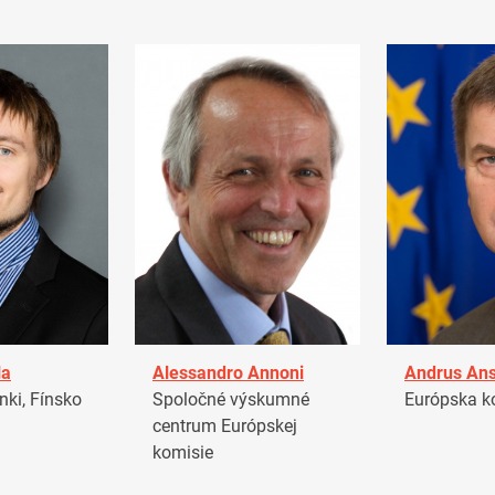
la
Alessandro Annoni
Andrus Ans
ki, Fínsko
Spoločné výskumné
Európska k
centrum Európskej
komisie