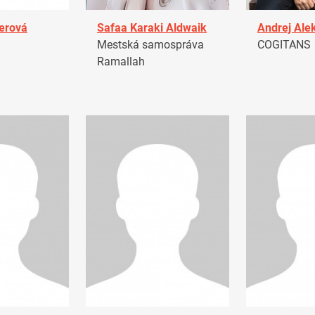
erová
Safaa Karaki Aldwaik
Andrej Ale
Mestská samospráva
COGITANS
Ramallah