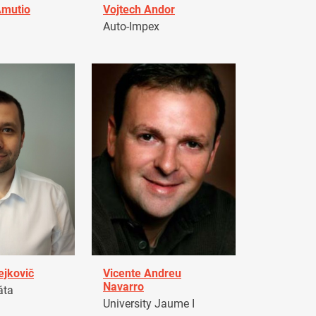
Amutio
Vojtech Andor
Auto-Impex
ejkovič
Vicente Andreu
Navarro
áta
University Jaume I