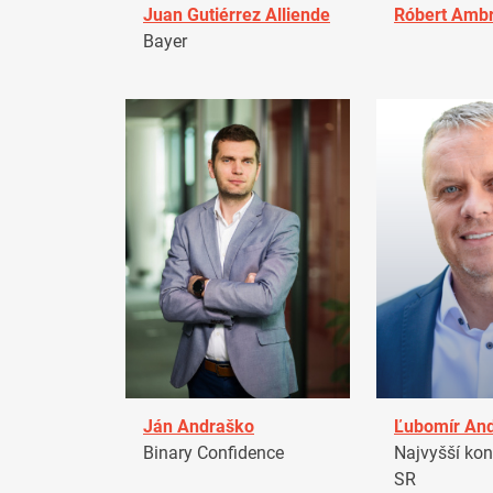
Juan Gutiérrez Alliende
Róbert Amb
Bayer
Ján Andraško
Ľubomír An
Binary Confidence
Najvyšší kon
SR