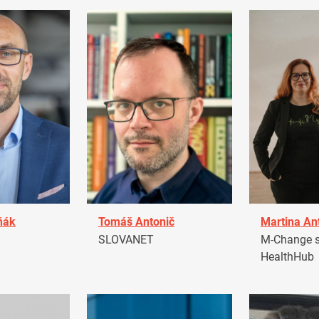
ňák
Tomáš Antonič
Martina An
a
SLOVANET
M-Change s.
HealthHub