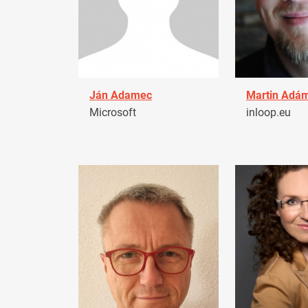
Ján Adamec
Martin Adá
Microsoft
inloop.eu