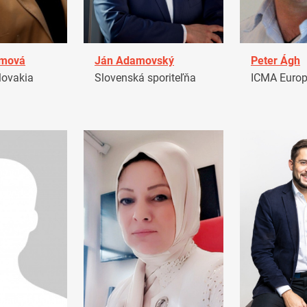
amová
Ján Adamovský
Peter Ágh
ovakia
Slovenská sporiteľňa
ICMA Euro