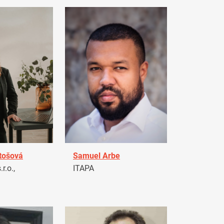
tošová
Samuel Arbe
r.o.,
ITAPA