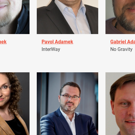
mek
Pavol Adamek
Gabriel A
InterWay
No Gravity