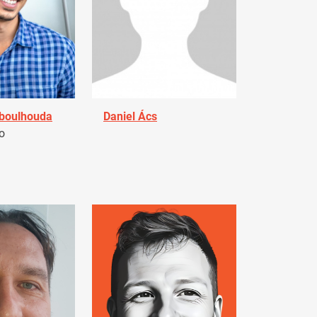
Aboulhouda
Daniel Ács
o