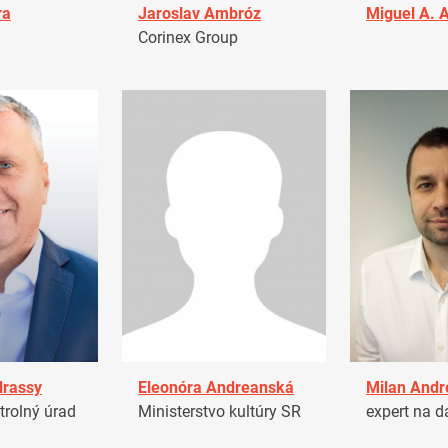
ra
Jaroslav Ambróz
Miguel A. 
Corinex Group
drassy
Eleonóra Andreanská
Milan Andr
trolný úrad
Ministerstvo kultúry SR
expert na d