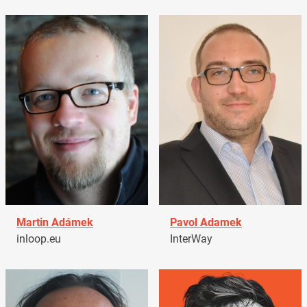
Martin Adámek
Pavol Adamek
inloop.eu
InterWay