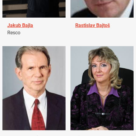
Jakub Bajla
Rastislav Bajtoš
Resco