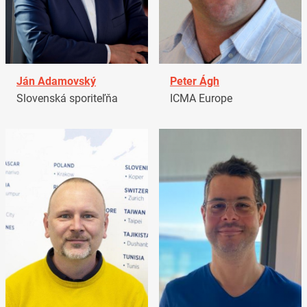
Ján Adamovský
Peter Ágh
Slovenská sporiteľňa
ICMA Europe