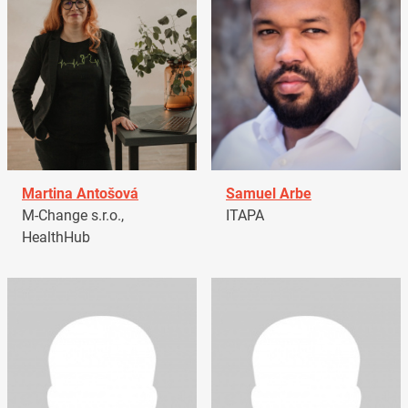
Martina Antošová
Samuel Arbe
M-Change s.r.o.,
ITAPA
HealthHub