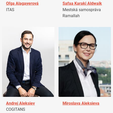
Oľga Alagayerová
Safaa Karaki Aldwaik
ITAS
Mestská samospráva
Ramallah
Andrej Aleksiev
Miroslava Aleksieva
COGITANS