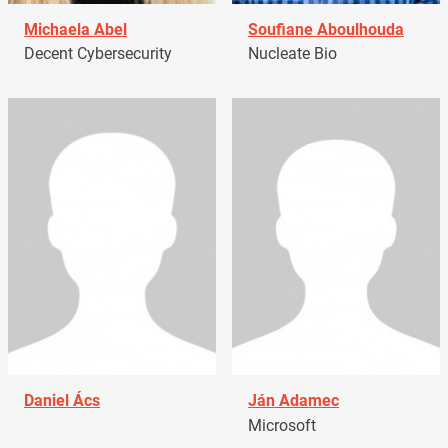
Michaela Abel
Soufiane Aboulhouda
Decent Cybersecurity
Nucleate Bio
Daniel Ács
Ján Adamec
Microsoft