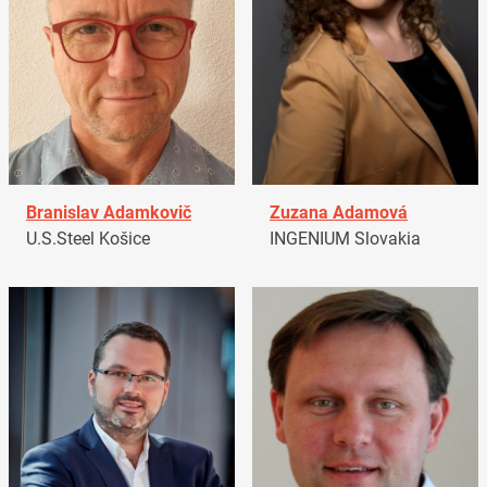
Branislav Adamkovič
Zuzana Adamová
U.S.Steel Košice
INGENIUM Slovakia