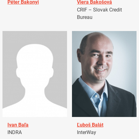
Péter Bakonyi
Viera Bakošová
CRIF – Slovak Credit
Bureau
Ivan Baľa
Ľuboš Balát
INDRA
InterWay