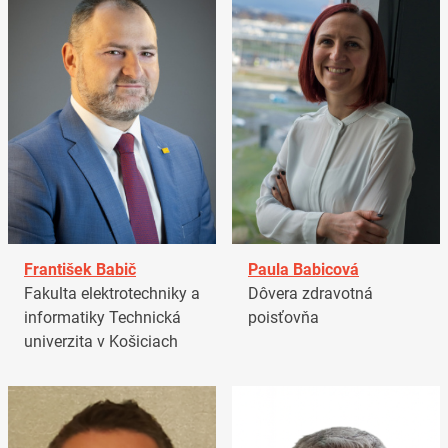
František Babič
Paula Babicová
Fakulta elektrotechniky a
Dôvera zdravotná
informatiky Technická
poisťovňa
univerzita v Košiciach