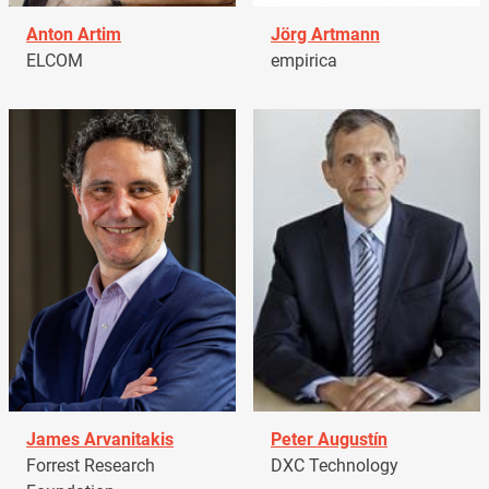
Anton Artim
Jörg Artmann
ELCOM
empirica
James Arvanitakis
Peter Augustín
Forrest Research
DXC Technology