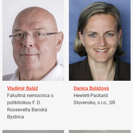
Vladimír Baláž
Danica Balážová
Fakultná nemocnica s
Hewlett-Packard
poliklinikou F. D.
Slovensko, s.r.o., SR
Roosevelta Banská
Bystrica