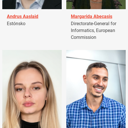
Andrus Aaslaid
Margarida Abecasis
Estónsko
Directorate-General for
Informatics, European
Commission