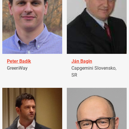
Peter Badík
Ján Bagin
GreenWay
Capgemini Slovensko,
SR