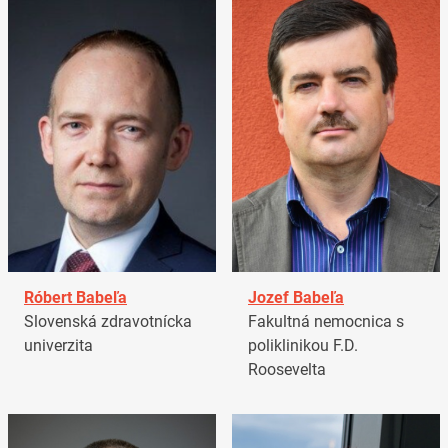
Róbert Babeľa
Jozef Babeľa
Slovenská zdravotnícka
Fakultná nemocnica s
univerzita
poliklinikou F.D.
Roosevelta