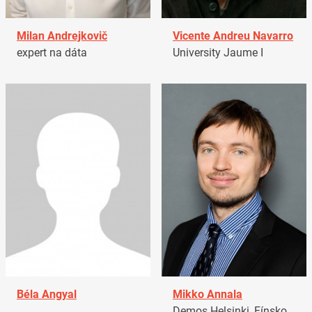
Milan Andrejkovič
Vicente Andreu Navarro
expert na dáta
University Jaume I
Béla Angyal
Mikko Annala
Demos Helsinki, Fínsko