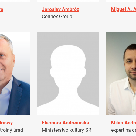
ra
Jaroslav Ambróz
Miguel A. 
Corinex Group
drassy
Eleonóra Andreanská
Milan Andr
trolný úrad
Ministerstvo kultúry SR
expert na d