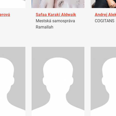
erová
Safaa Karaki Aldwaik
Andrej Ale
Mestská samospráva
COGITANS
Ramallah