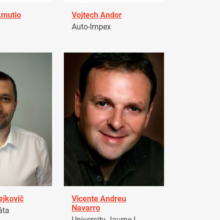
Amutio
Vojtech Andor
Auto-Impex
ejkovič
Vicente Andreu
Navarro
áta
University Jaume I