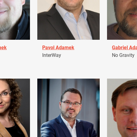
mek
Pavol Adamek
Gabriel A
InterWay
No Gravity