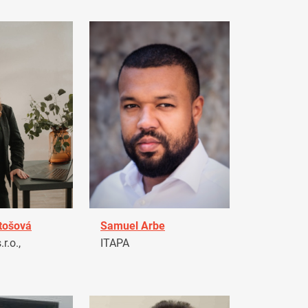
tošová
Samuel Arbe
r.o.,
ITAPA