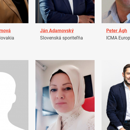
amová
Ján Adamovský
Peter Ágh
ovakia
Slovenská sporiteľňa
ICMA Euro