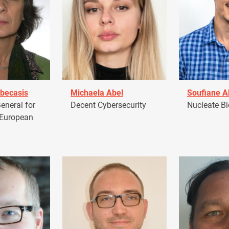
becasis
Michaela Abel
Soufiane 
eneral for
Decent Cybersecurity
Nucleate Bi
 European