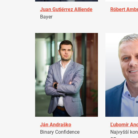
Juan Gutiérrez Alliende
Róbert Amb
Bayer
Ján Andraško
Ľubomír An
Binary Confidence
Najvyšší kon