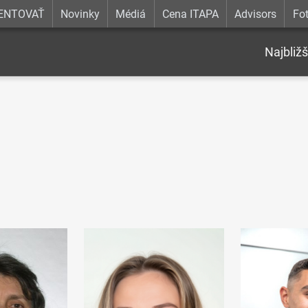
ENTOVAŤ
Novinky
Médiá
Cena ITAPA
Advisors
Fot
Najbližš