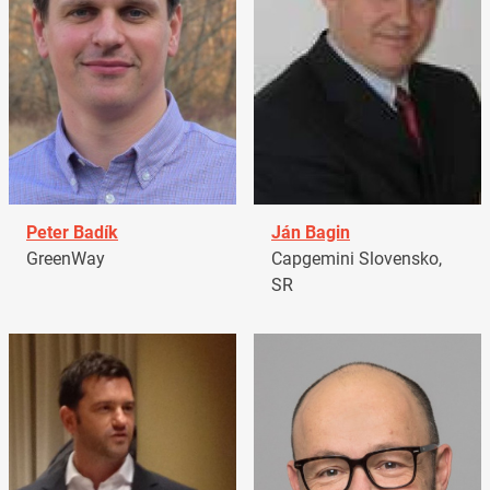
Peter Badík
Ján Bagin
GreenWay
Capgemini Slovensko,
SR