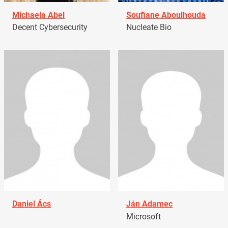
Michaela Abel
Soufiane Aboulhouda
Decent Cybersecurity
Nucleate Bio
Daniel Ács
Ján Adamec
Microsoft