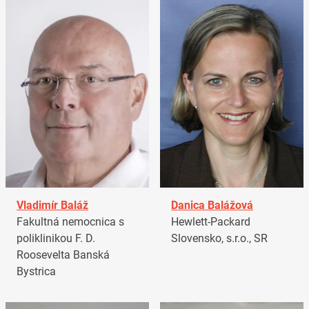
Vladimír Baláž
Danica Balážová
Fakultná nemocnica s
Hewlett-Packard
poliklinikou F. D.
Slovensko, s.r.o., SR
Roosevelta Banská
Bystrica