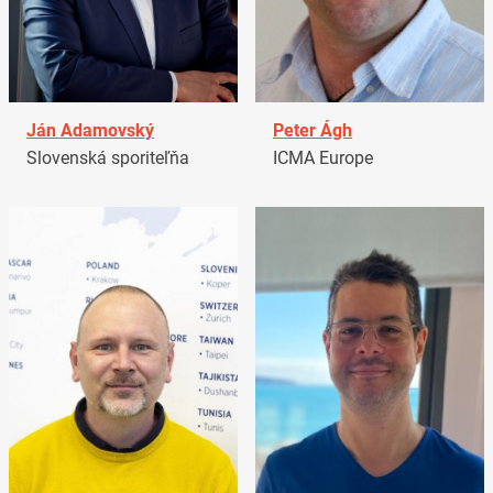
Ján Adamovský
Peter Ágh
Slovenská sporiteľňa
ICMA Europe