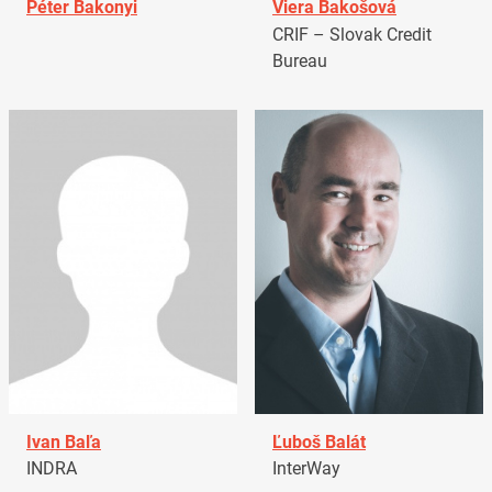
Péter Bakonyi
Viera Bakošová
CRIF – Slovak Credit
Bureau
Ivan Baľa
Ľuboš Balát
INDRA
InterWay