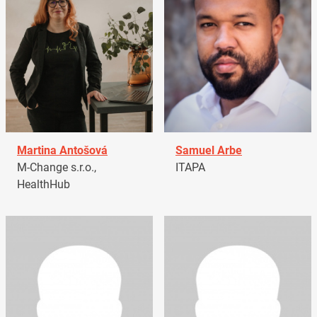
Martina Antošová
Samuel Arbe
M-Change s.r.o.,
ITAPA
HealthHub