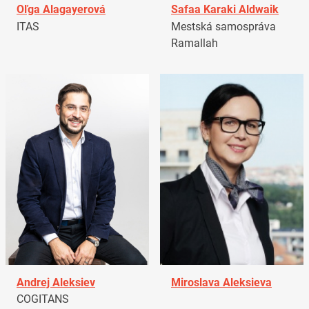
Oľga Alagayerová
Safaa Karaki Aldwaik
ITAS
Mestská samospráva
Ramallah
Andrej Aleksiev
Miroslava Aleksieva
COGITANS