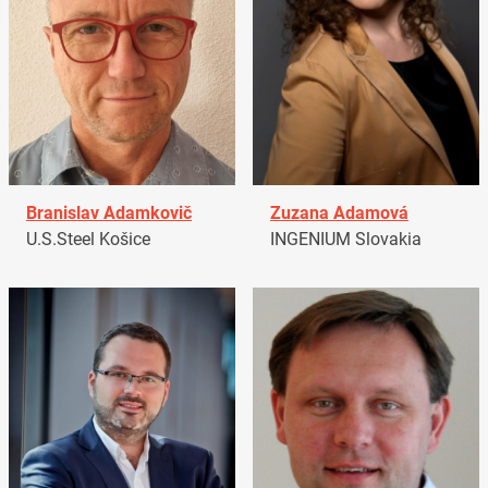
Branislav Adamkovič
Zuzana Adamová
U.S.Steel Košice
INGENIUM Slovakia