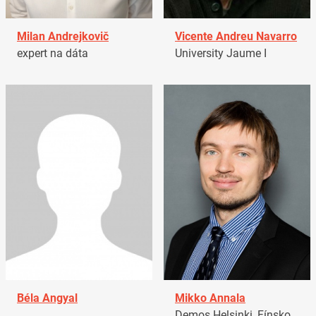
Milan Andrejkovič
Vicente Andreu Navarro
expert na dáta
University Jaume I
Béla Angyal
Mikko Annala
Demos Helsinki, Fínsko