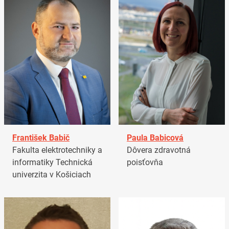
František Babič
Paula Babicová
Fakulta elektrotechniky a
Dôvera zdravotná
informatiky Technická
poisťovňa
univerzita v Košiciach