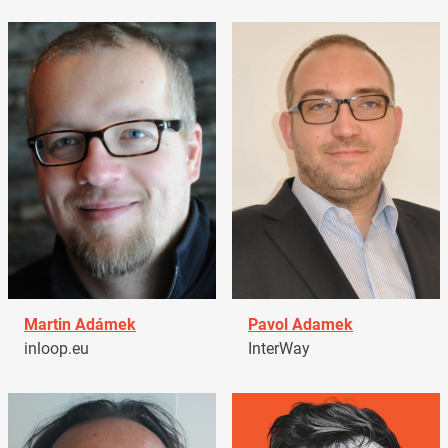
Martin Adámek
Pavol Adamek
inloop.eu
InterWay