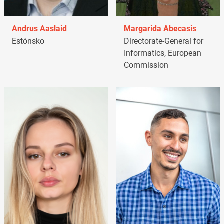
Andrus Aaslaid
Margarida Abecasis
Estónsko
Directorate-General for
Informatics, European
Commission