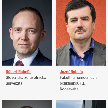
Róbert Babeľa
Jozef Babeľa
Slovenská zdravotnícka
Fakultná nemocnica s
univerzita
poliklinikou F.D.
Roosevelta