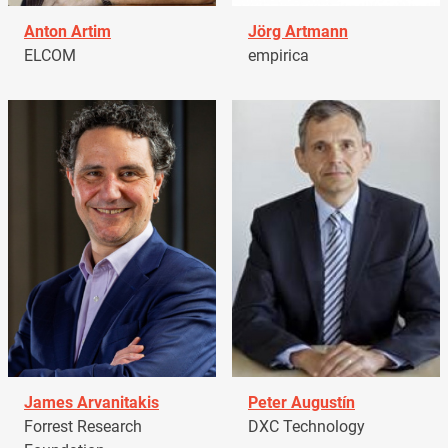
Anton Artim
Jörg Artmann
ELCOM
empirica
James Arvanitakis
Peter Augustín
Forrest Research
DXC Technology