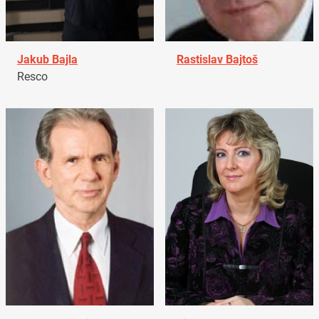
Jakub Bajla
Rastislav Bajtoš
Resco