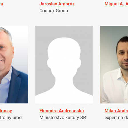
ra
Jaroslav Ambróz
Miguel A. 
Corinex Group
drassy
Eleonóra Andreanská
Milan Andr
trolný úrad
Ministerstvo kultúry SR
expert na d