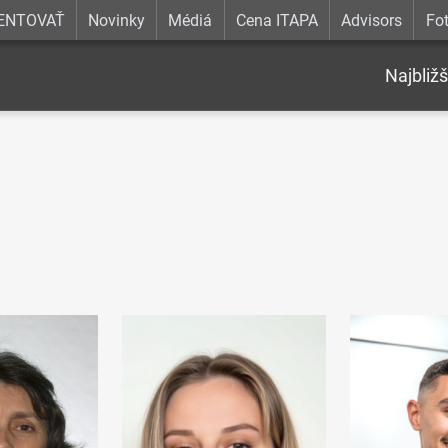
ENTOVAŤ
Novinky
Médiá
Cena ITAPA
Advisors
Fot
Najbližš