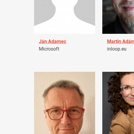
Ján Adamec
Martin Adá
Microsoft
inloop.eu