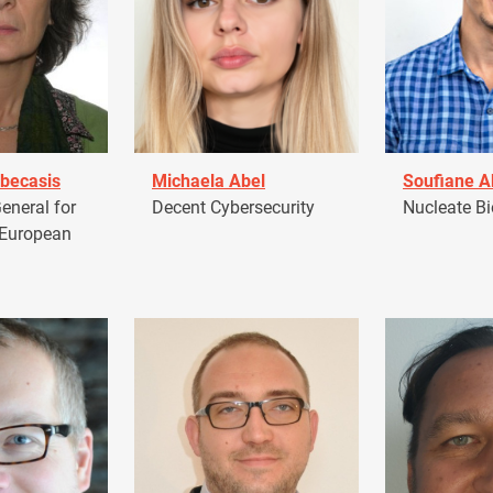
becasis
Michaela Abel
Soufiane 
eneral for
Decent Cybersecurity
Nucleate Bi
 European