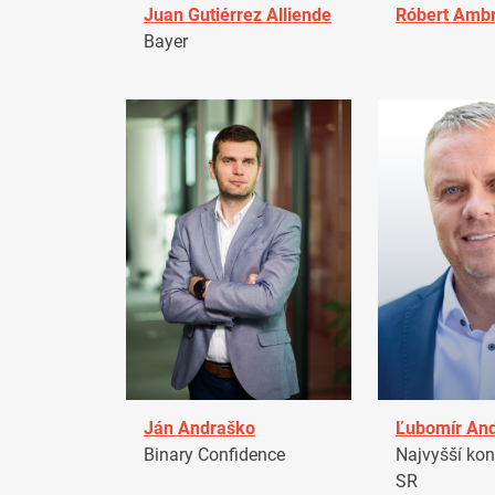
Juan Gutiérrez Alliende
Róbert Amb
Bayer
Ján Andraško
Ľubomír An
Binary Confidence
Najvyšší kon
SR