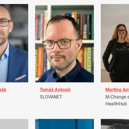
ňák
Tomáš Antonič
Martina An
a
SLOVANET
M-Change s.
HealthHub