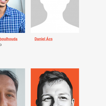
Aboulhouda
Daniel Ács
o