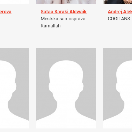
erová
Safaa Karaki Aldwaik
Andrej Ale
Mestská samospráva
COGITANS
Ramallah