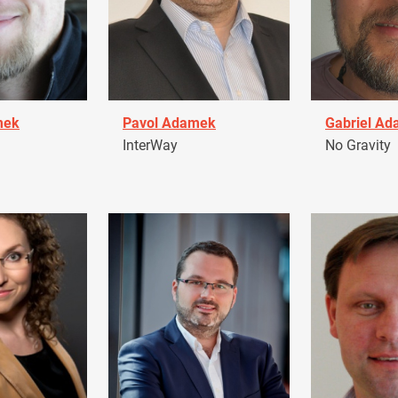
mek
Pavol Adamek
Gabriel A
InterWay
No Gravity