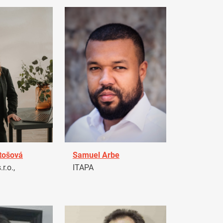
tošová
Samuel Arbe
r.o.,
ITAPA