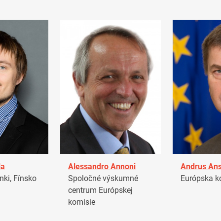
la
Alessandro Annoni
Andrus Ans
ki, Fínsko
Spoločné výskumné
Európska k
centrum Európskej
komisie