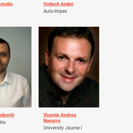
Amutio
Vojtech Andor
Auto-Impex
ejkovič
Vicente Andreu
Navarro
áta
University Jaume I