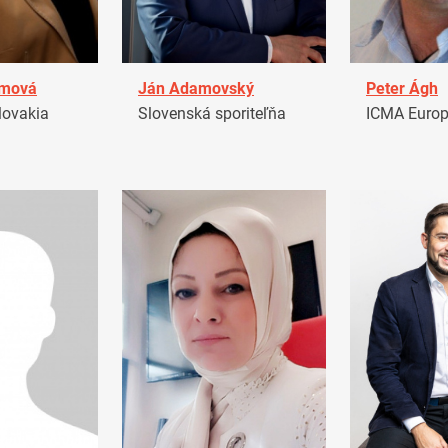
amová
Ján Adamovský
Peter Ágh
ovakia
Slovenská sporiteľňa
ICMA Euro