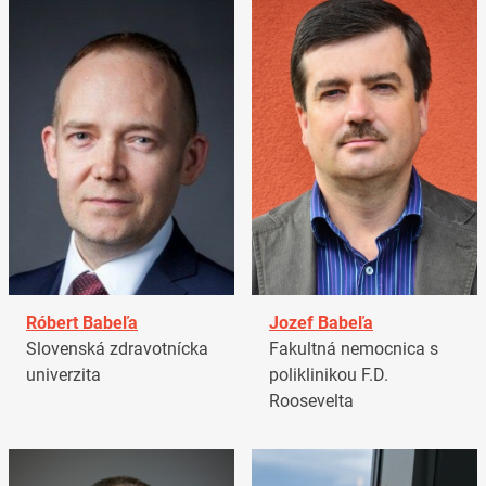
Róbert Babeľa
Jozef Babeľa
Slovenská zdravotnícka
Fakultná nemocnica s
univerzita
poliklinikou F.D.
Roosevelta