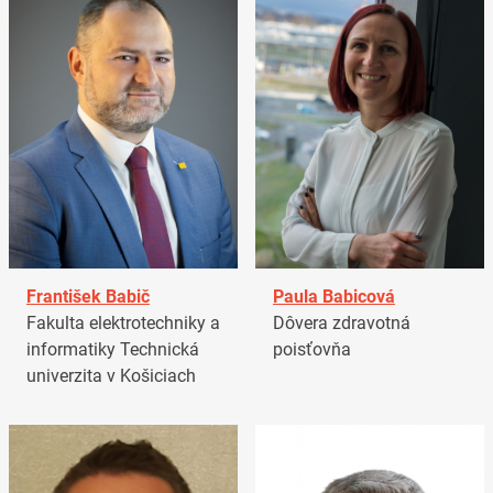
František Babič
Paula Babicová
Fakulta elektrotechniky a
Dôvera zdravotná
informatiky Technická
poisťovňa
univerzita v Košiciach