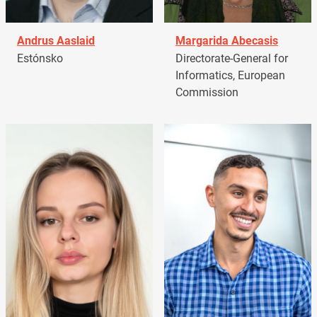
Andrus Aaslaid
Margarida Abecasis
Estónsko
Directorate-General for
Informatics, European
Commission