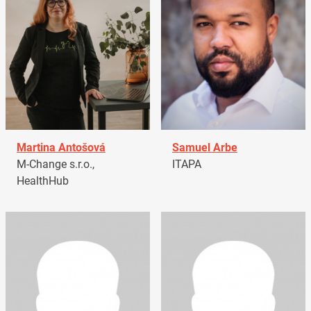
Martina Antošová
Samuel Arbe
M-Change s.r.o.,
ITAPA
HealthHub