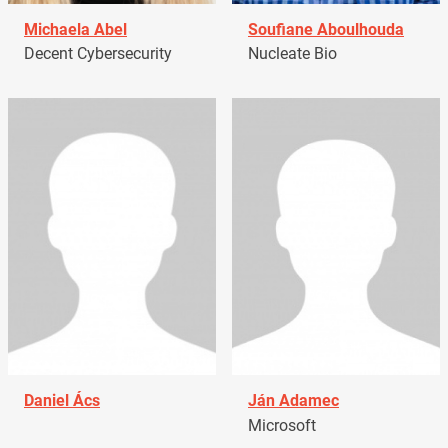
Michaela Abel
Soufiane Aboulhouda
Decent Cybersecurity
Nucleate Bio
Daniel Ács
Ján Adamec
Microsoft