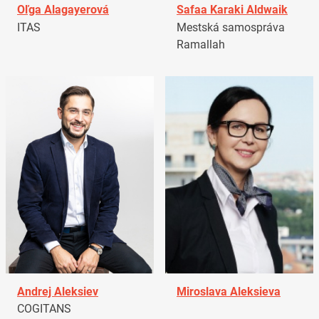
Oľga Alagayerová
Safaa Karaki Aldwaik
ITAS
Mestská samospráva
Ramallah
Andrej Aleksiev
Miroslava Aleksieva
COGITANS