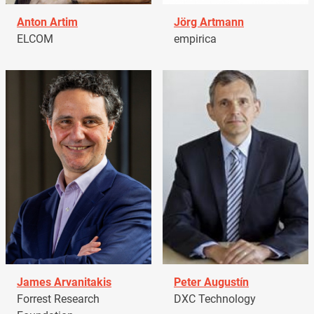
Anton Artim
Jörg Artmann
ELCOM
empirica
James Arvanitakis
Peter Augustín
Forrest Research
DXC Technology