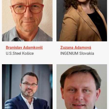
Branislav Adamkovič
Zuzana Adamová
U.S.Steel Košice
INGENIUM Slovakia