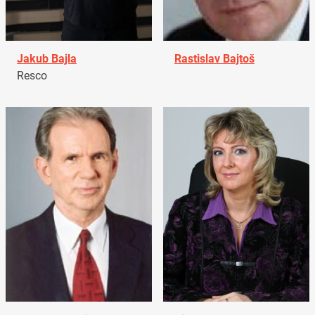
Jakub Bajla
Rastislav Bajtoš
Resco