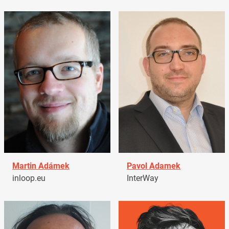
Martin Adámek
Pavol Adamek
inloop.eu
InterWay