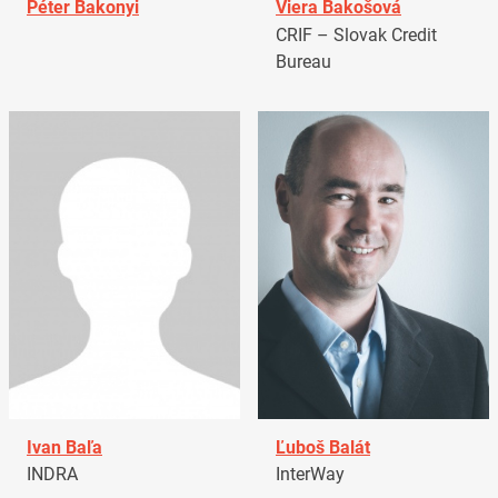
Péter Bakonyi
Viera Bakošová
CRIF – Slovak Credit
Bureau
Ivan Baľa
Ľuboš Balát
INDRA
InterWay