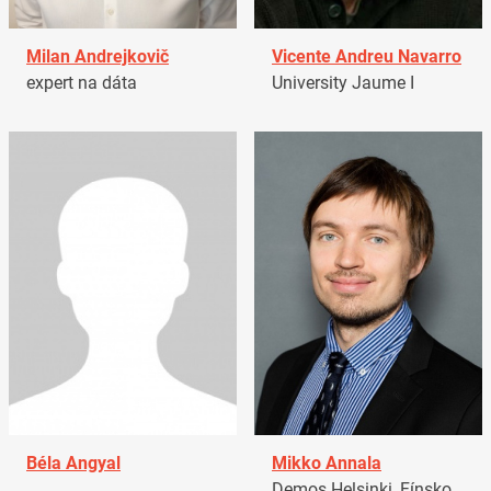
Milan Andrejkovič
Vicente Andreu Navarro
expert na dáta
University Jaume I
Béla Angyal
Mikko Annala
Demos Helsinki, Fínsko