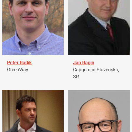
Peter Badík
Ján Bagin
GreenWay
Capgemini Slovensko,
SR