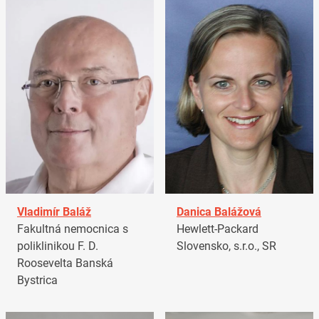
Vladimír Baláž
Danica Balážová
Fakultná nemocnica s
Hewlett-Packard
poliklinikou F. D.
Slovensko, s.r.o., SR
Roosevelta Banská
Bystrica