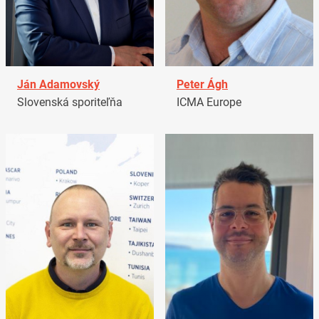
Ján Adamovský
Peter Ágh
Slovenská sporiteľňa
ICMA Europe