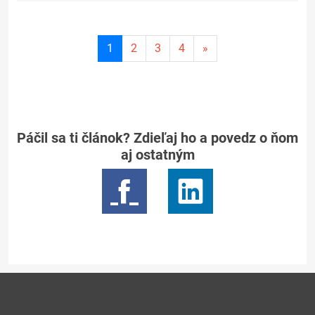
Aktuálna
1
2
3
4
»
stránka
1
Páčil sa ti článok? Zdieľaj ho a povedz o ňom
aj ostatným