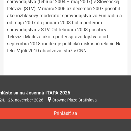
spravodajstva (február 2004 – máj 2007) v Slovenskej
televízii (STV). V marci 2006 až decembri 2007 pôsobil
ako rozhlasový moderátor spravodajstva vo Fun rádiu a
od mája 2007 do januára 2008 bol reportérom
spravodajstva v STV. Od februára 2008 pôsobí v
Televízii Markíza ako reportér spravodajstva a od
septembra 2018 moderuje politickú diskusnú reláciu Na
telo. V júli 2010 absolvoval stáž v CNN.
ihláste sa na Jesenná ITAPA 2026
24. - 26. november 2026
Crowne Plaza Bratislava
Prihlásiť sa