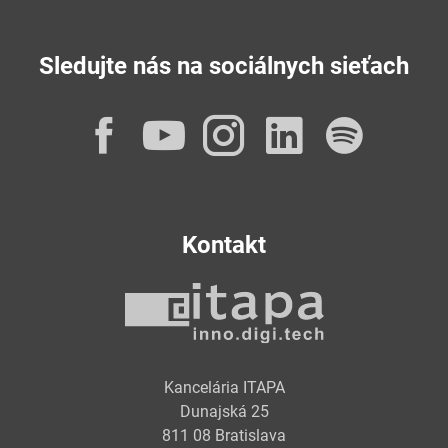
Sledujte nás na sociálnych sieťach
Facebook
YouTube
Instagram
LinkedI
Spot
Kontakt
Kancelária ITAPA
Dunajská 25
811 08 Bratislava