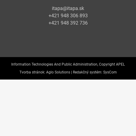
itapa@itapa.sk
+421 948 306 893
+421 948 392 736
Information Technologies And Public Administration, Copyright APEL
Tvorba stránok:
Aglo Solutions |
Redakčný systém:
SysCom