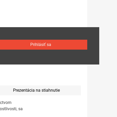
Prihlásiť sa
Prezentácia na stiahnutie
níctvom
stlivosti, sa