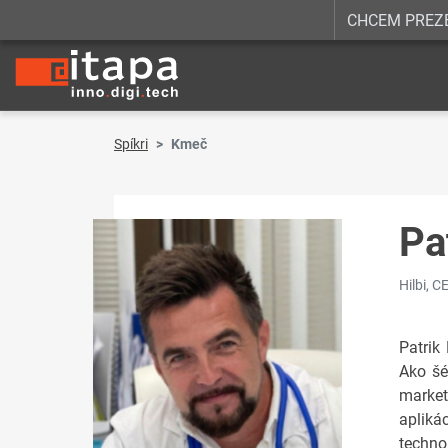
CHCEM PREZ
Spíkri
Kmeč
Pa
Hilbi, C
Patrik
Ako šé
market
apliká
techno