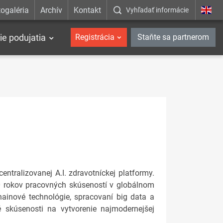
ogaléria
Archív
Kontakt
Vyhľadať informácie
ie podujatia
Registrácia
Staňte sa partnerom
ntralizovanej A.I. zdravotníckej platformy.
20 rokov pracovných skúseností v globálnom
ainové technológie, spracovaní big data a
té skúsenosti na vytvorenie najmodernejšej