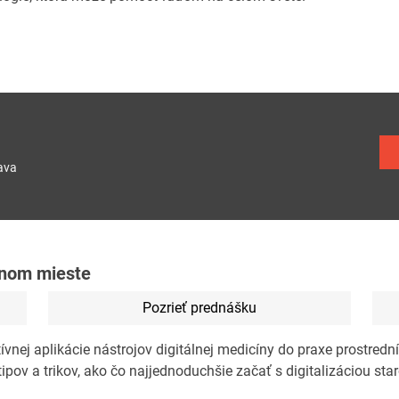
ava
ednom mieste
Pozrieť prednášku
ívnej aplikácie nástrojov digitálnej medicíny do praxe prostred
ov a trikov, ako čo najjednoduchšie začať s digitalizáciou staro