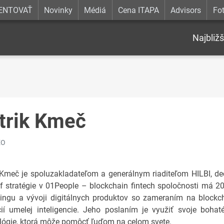
ENTOVAŤ
Novinky
Médiá
Cena ITAPA
Advisors
Fot
Najbližš
trik Kmeč
EO
 Kmeč je spoluzakladateľom a generálnym riaditeľom HILBI, dece
f stratégie v 01People – blockchain fintech spoločnosti má 
ingu a vývoji digitálnych produktov so zameraním na blockch
cií umelej inteligencie. Jeho poslaním je využiť svoje boha
lógie, ktorá môže pomôcť ľuďom na celom svete.