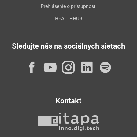
Prehlásenie o prístupnosti
HEALTHHUB
Sledujte nás na sociálnych sieťach
Facebook
YouTube
Instagram
LinkedI
Spot
Kontakt