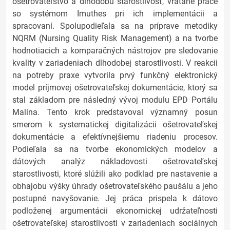
ošetrovateľstvo a dlhodobú starostlivosť, vrátane práce
so systémom Imuthes pri ich implementácii a
spracovaní. Spolupodieľala sa na príprave metodiky
NQRM (Nursing Quality Risk Management) a na tvorbe
hodnotiacich a komparačných nástrojov pre sledovanie
kvality v zariadeniach dlhodobej starostlivosti. V reakcii
na potreby praxe vytvorila prvý funkčný elektronický
model príjmovej ošetrovateľskej dokumentácie, ktorý sa
stal základom pre následný vývoj modulu EPD Portálu
Malina. Tento krok predstavoval významný posun
smerom k systematickej digitalizácii ošetrovateľskej
dokumentácie a efektívnejšiemu riadeniu procesov.
Podieľala sa na tvorbe ekonomických modelov a
dátových analýz nákladovosti ošetrovateľskej
starostlivosti, ktoré slúžili ako podklad pre nastavenie a
obhajobu výšky úhrady ošetrovateľského paušálu a jeho
postupné navyšovanie. Jej práca prispela k dátovo
podloženej argumentácii ekonomickej udržateľnosti
ošetrovateľskej starostlivosti v zariadeniach sociálnych