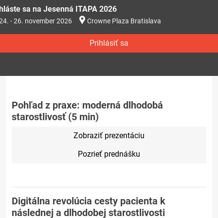
ihláste sa na Jesenná ITAPA 2026
24. - 26. november 2026
Crowne Plaza Bratislava
Prihlásiť sa
Pohľad z praxe: moderná dlhodobá
starostlivosť (5 min)
Zobraziť prezentáciu
Pozrieť prednášku
Digitálna revolúcia cesty pacienta k
následnej a dlhodobej starostlivosti