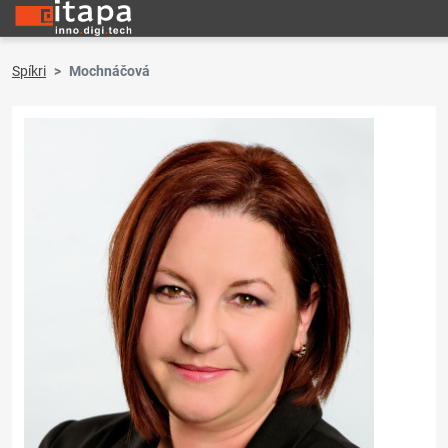
Spíkri
Mochnáčová