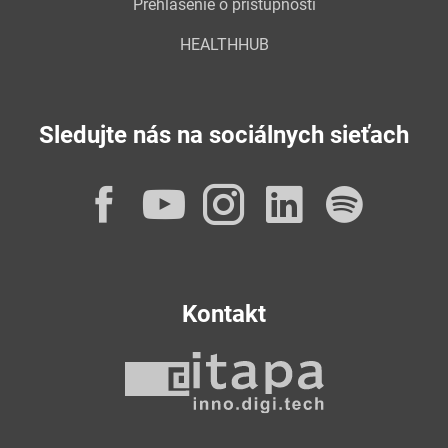
Prehlásenie o prístupnosti
HEALTHHUB
Sledujte nás na sociálnych sieťach
Facebook
YouTube
Instagram
LinkedI
Spot
Kontakt