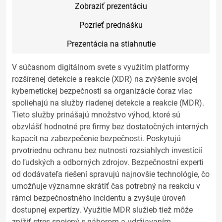
Zobraziť prezentáciu
Pozrieť prednášku
Prezentácia na stiahnutie
V súčasnom digitálnom svete s využitím platformy
rozšírenej detekcie a reakcie (XDR) na zvýšenie svojej
kybernetickej bezpečnosti sa organizácie čoraz viac
spoliehajú na služby riadenej detekcie a reakcie (MDR).
Tieto služby prinášajú množstvo výhod, ktoré sú
obzvlášť hodnotné pre firmy bez dostatočných interných
kapacít na zabezpečenie bezpečnosti. Poskytujú
prvotriednu ochranu bez nutnosti rozsiahlych investícií
do ľudských a odborných zdrojov. Bezpečnostní experti
od dodávateľa riešení spravujú najnovšie technológie, čo
umožňuje významne skrátiť čas potrebný na reakciu v
rámci bezpečnostného incidentu a zvyšuje úroveň
dostupnej expertízy. Využitie MDR služieb tiež môže
znížiť stres spojený s náborom a udržiavaním