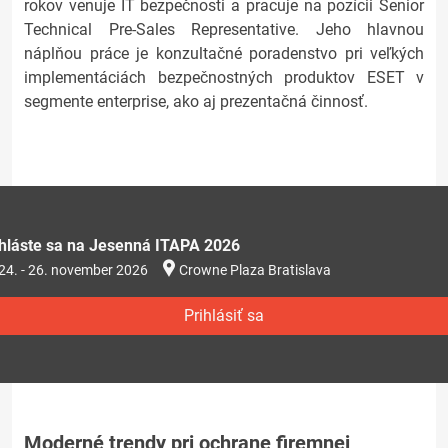
rokov venuje IT bezpečnosti a pracuje na pozícii Senior
Technical Pre-Sales Representative. Jeho hlavnou
náplňou práce je konzultačné poradenstvo pri veľkých
implementáciách bezpečnostných produktov ESET v
segmente enterprise, ako aj prezentačná činnosť.
ihláste sa na Jesenná ITAPA 2026
24. - 26. november 2026
Crowne Plaza Bratislava
Prihlásiť sa
Moderné trendy pri ochrane firemnej