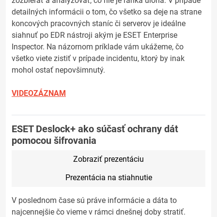
zozbierať a analyzovať, čo nie je ľahká úloha. V prípade
detailných informácii o tom, čo všetko sa deje na strane
koncových pracovných staníc či serverov je ideálne
siahnuť po EDR nástroji akým je ESET Enterprise
Inspector. Na názornom príklade vám ukážeme, čo
všetko viete zistiť v prípade incidentu, ktorý by inak
mohol ostať nepovšimnutý.
VIDEOZÁZNAM
ESET Deslock+ ako súčasť ochrany dát
pomocou šifrovania
Zobraziť prezentáciu
Prezentácia na stiahnutie
V poslednom čase sú práve informácie a dáta to
najcennejšie čo vieme v rámci dnešnej doby stratiť.