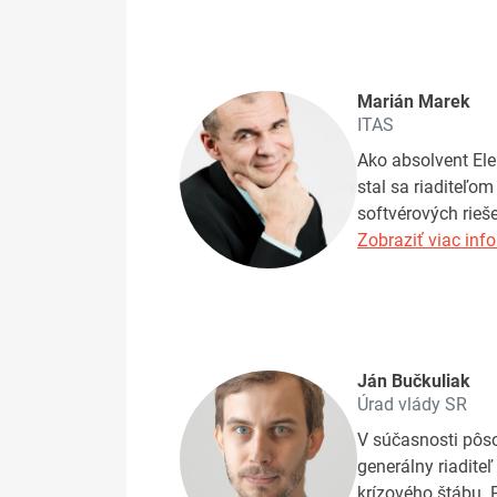
Marián Marek
ITAS
Ako absolvent Ele
stal sa riaditeľo
softvérových rieš
Zobraziť viac info
Ján Bučkuliak
Úrad vlády SR
V súčasnosti pôso
generálny riadite
krízového štábu. 