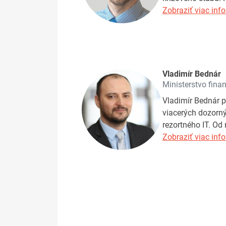
Zobraziť viac info
Vladimír Bednár
Ministerstvo finan
Vladimír Bednár p
viacerých dozorný
rezortného IT. Od
Zobraziť viac info