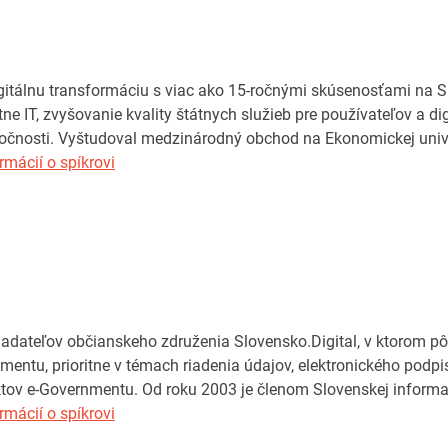
gitálnu transformáciu s viac ako 15-ročnými skúsenosťami na S
tne IT, zvyšovanie kvality štátnych služieb pre používateľov a d
očnosti. Vyštudoval medzinárodný obchod na Ekonomickej univer
rmácií o spíkrovi
adateľov občianskeho združenia Slovensko.Digital, v ktorom p
nmentu, prioritne v témach riadenia údajov, elektronického podpi
tov e-Governmentu. Od roku 2003 je členom Slovenskej informat
rmácií o spíkrovi