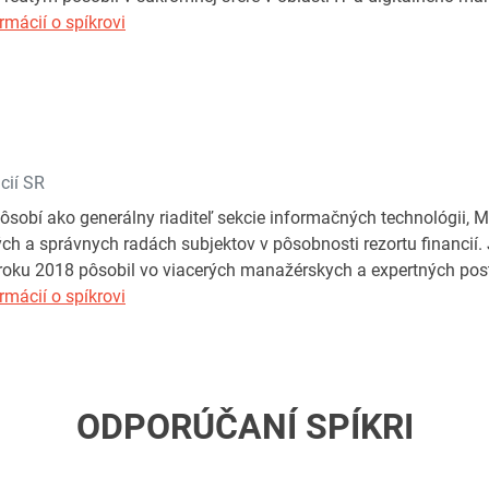
rmácií o spíkrovi
cií SR
ôsobí ako generálny riaditeľ sekcie informačných technológii, Mi
ch a správnych radách subjektov v pôsobnosti rezortu financií.
 roku 2018 pôsobil vo viacerých manažérskych a expertných post
rmácií o spíkrovi
ODPORÚČANÍ SPÍKRI