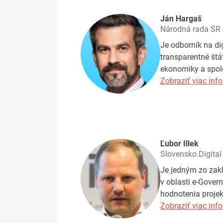
Ján Hargaš
Národná rada SR
Je odborník na di
transparentné štá
ekonomiky a spol
Zobraziť viac info
Ľubor Illek
Slovensko.Digital
Je jedným zo zakl
v oblasti e-Gover
hodnotenia projek
Zobraziť viac info