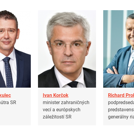
kulec
Ivan Korčok
Richard Pr
nútra SR
minister zahraničných
podpredsed
vecí a európskych
predstavens
záležitostí SR
generálny ri