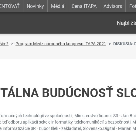
ENTOVAŤ
Novinky
Médiá
Cena ITAPA
Advisors
Fot
Najbližš
pším?
Program Medzinárodného kongresu ITAPA 2021
DISKUSIA: 
GITÁLNA BUDÚCNOSŤ S
Informačných technológií ve spoločnosti , Ministerstvo financií SR · Ján B
aditeľ odboru aplikácií sekcie informatiky, telekomunikácií a bezpečnosti, 
a informatizácie SR · Ľubor Illek - zakladateľ, Slovensko.Digital · Marián Ma