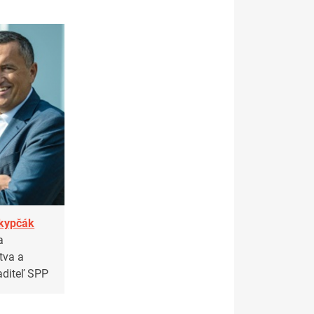
okypčák
a
tva a
aditeľ SPP