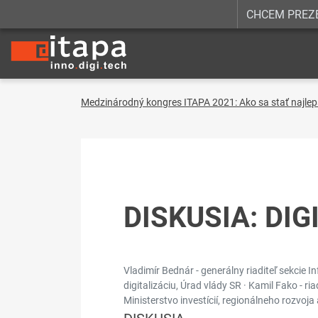
CHCEM PREZ
Medzinárodný kongres ITAPA 2021: Ako sa stať najle
DISKUSIA: DI
Vladimír Bednár - generálny riaditeľ sekcie 
digitalizáciu, Úrad vlády SR · Kamil Fako - ri
Ministerstvo investícií, regionálneho rozvoja 