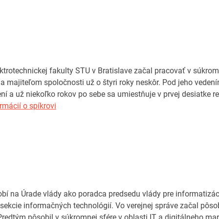
ktrotechnickej fakulty STU v Bratislave začal pracovať v súkr
m a majiteľom spoločnosti už o štyri roky neskôr. Pod jeho veden
ení a už niekoľko rokov po sebe sa umiestňuje v prvej desiatke
rmácií o spíkrovi
bí na Úrade vlády ako poradca predsedu vlády pre informatizác
ľ sekcie informačných technológií. Vo verejnej správe začal pôs
Predtým pôsobil v súkromnej sfére v oblasti IT a digitálneho mar