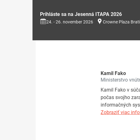
Prihláste sa na Jesenná ITAPA 2026
24. - 26. november 2026
Crowne Plaza Brati
Kamil Fako
Ministerstvo vnút
Kamil Fako v súča
počas svojho zara
informačných syst
Zobraziť viac info