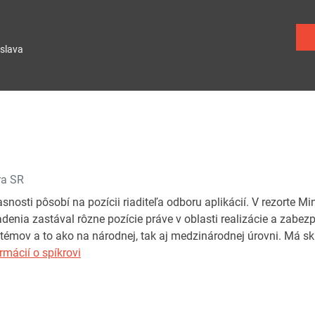
slava
ra SR
snosti pôsobí na pozícii riaditeľa odboru aplikácií. V rezorte M
denia zastával rôzne pozície práve v oblasti realizácie a zabe
émov a to ako na národnej, tak aj medzinárodnej úrovni. Má s
rmácií o spíkrovi