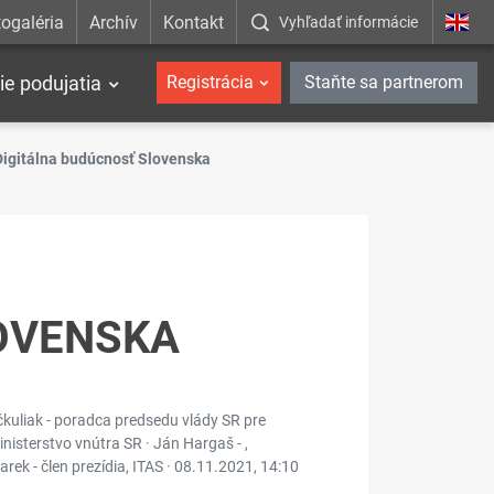
ogaléria
Archív
Kontakt
Vyhľadať informácie
ie podujatia
Registrácia
Staňte sa partnerom
Digitálna budúcnosť Slovenska
LOVENSKA
učkuliak - poradca predsedu vlády SR pre
Ministerstvo vnútra SR · Ján Hargaš - ,
rek - člen prezídia, ITAS ·
08.11.2021, 14:10