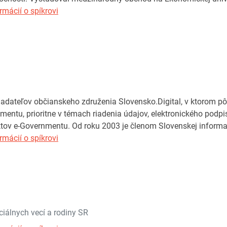
rmácií o spíkrovi
adateľov občianskeho združenia Slovensko.Digital, v ktorom p
nmentu, prioritne v témach riadenia údajov, elektronického podpi
tov e-Governmentu. Od roku 2003 je členom Slovenskej informat
rmácií o spíkrovi
ciálnych vecí a rodiny SR