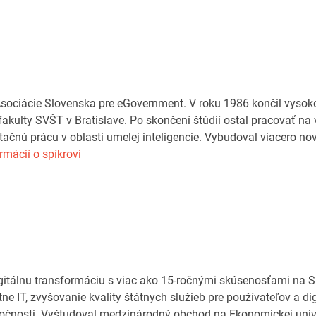
Asociácie Slovenska pre eGovernment. V roku 1986 končil vyso
fakulty SVŠT v Bratislave. Po skončení štúdií ostal pracovať na 
tačnú prácu v oblasti umelej inteligencie. Vybudoval viacero n
rmácií o spíkrovi
gitálnu transformáciu s viac ako 15-ročnými skúsenosťami na S
tne IT, zvyšovanie kvality štátnych služieb pre používateľov a d
očnosti. Vyštudoval medzinárodný obchod na Ekonomickej univer