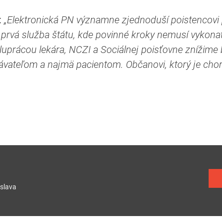
:
„Elektronická PN významne zjednoduší poistencovi po
to prvá služba štátu, kde povinné kroky nemusí vykona
prácou lekára, NCZI a Sociálnej poisťovne znížime 
ateľom a najmä pacientom. Občanovi, ktorý je chorý,
slava