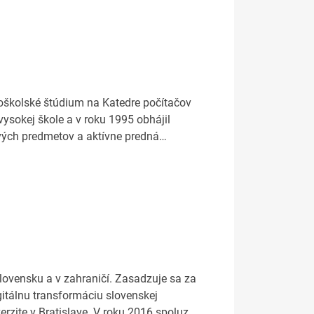
koškolské štúdium na Katedre počítačov
vysokej škole a v roku 1995 obhájil
ových predmetov a aktívne predná…
lovensku a v zahraničí. Zasadzuje sa za
igitálnu transformáciu slovenskej
zite v Bratislave. V roku 2016 spoluz…