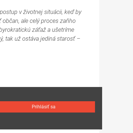
stup v životnej situácii, keď by
ť občan, ale celý proces zaňho
byrokratickú záťaž a ušetríme
 tak už ostáva jediná starosť –
Prihlásiť sa