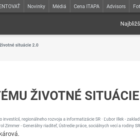
ENTOVAŤ
Novinky
Médiá
Cena ITAPA
Advisors
Fot
Najbližš
ivotné situácie 2.0
TÉMU ŽIVOTNÉ SITUÁCIE
tvo investícií, regionálneho rozvoja a informatizácie SR · Ľubor Illek - zakl
ol Zimmer - Generálny riaditeľ, Ústredie práce, sociálnych vecí a rodiny SR
kárová.