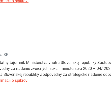
rmácií o spíkrovi
ra SR
tátny tajomník Ministerstva vnútra Slovenskej republiky Zastup
edný za riadenie zverených sekcií ministerstva 2020 – 04/ 202
ra Slovenskej republiky Zodpovedný za strategické riadenie od
rmácií o spíkrovi