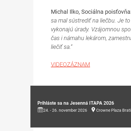
Michal Ilko, Sociálna poisťovňa
sa mal sústrediť na liečbu. Je 
vykonajú úrady. Vzájomnou spolu
čas i námahu lekárom, zamestnáv
liečiť sa.“
VIDEOZÁZNAM
Prihláste sa na Jesenná ITAPA 2026
24. - 26. november 2026
Crowne Plaza Brati