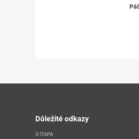
Páč
Dôležité odkazy
O ITAPA