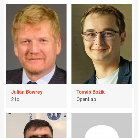
Julian Bowrey
Tomáš Božik
21c
OpenLab