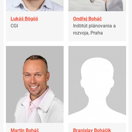
Lukáš Bögöš
Ondřej Boháč
CGI
Inštitút plánovania a
rozvoja, Praha
Martin Boháč
Branislav Boháčik