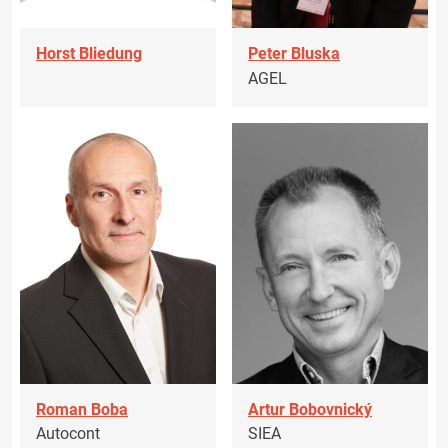
Horst Bliedung
Peter Bluska
AGEL
Roman Boba
Artur Bobovnický
Autocont
SIEA