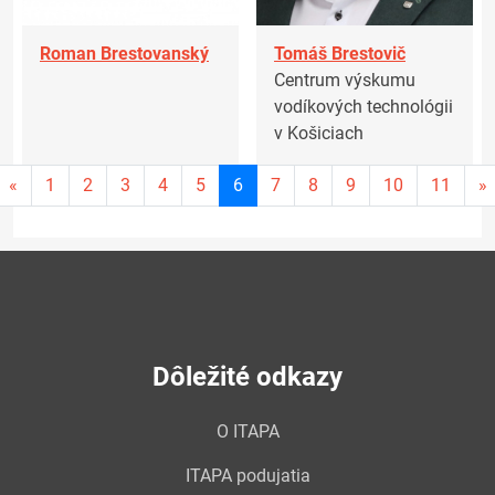
Roman Brestovanský
Tomáš Brestovič
Centrum výskumu
vodíkových technológii
v Košiciach
Aktuálna
«
1
2
3
4
5
6
7
8
9
10
11
»
stránka
6
Dôležité odkazy
O ITAPA
ITAPA podujatia