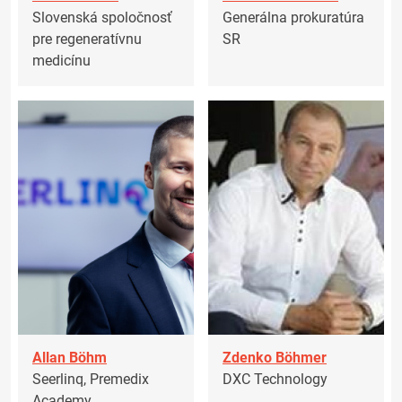
Slovenská spoločnosť
Generálna prokuratúra
pre regeneratívnu
SR
medicínu
Allan Böhm
Zdenko Böhmer
Seerlinq, Premedix
DXC Technology
Academy