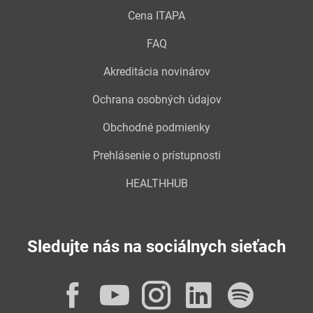
Cena ITAPA
FAQ
Akreditácia novinárov
Ochrana osobných údajov
Obchodné podmienky
Prehlásenie o prístupnosti
HEALTHHUB
Sledujte nás na sociálnych sieťach
Facebook
YouTube
Instagram
LinkedI
Spot