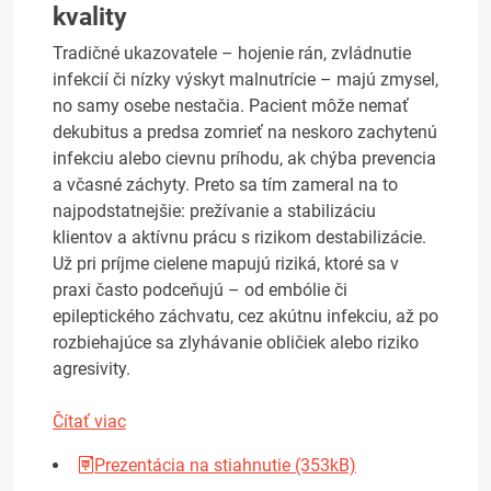
kvality
Tradičné ukazovatele – hojenie rán, zvládnutie
infekcií či nízky výskyt malnutrície – majú zmysel,
no samy osebe nestačia. Pacient môže nemať
dekubitus a predsa zomrieť na neskoro zachytenú
infekciu alebo cievnu príhodu, ak chýba prevencia
a včasné záchyty. Preto sa tím zameral na to
najpodstatnejšie: prežívanie a stabilizáciu
klientov a aktívnu prácu s rizikom destabilizácie.
Už pri príjme cielene mapujú riziká, ktoré sa v
praxi často podceňujú – od embólie či
epileptického záchvatu, cez akútnu infekciu, až po
rozbiehajúce sa zlyhávanie obličiek alebo riziko
agresivity.
Čítať viac
Prezentácia na stiahnutie (353kB)