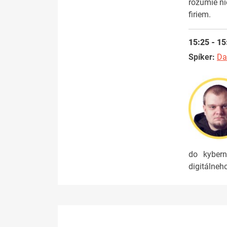
rozumie ni
firiem.
15:25 - 15
Spíker:
Da
do kybern
digitálneh