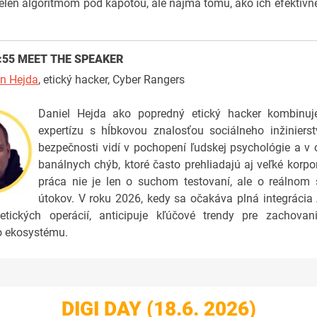
elen algoritmom pod kapotou, ale najmä tomu, ako ich efektívn
:55
MEET THE SPEAKER
n Hejda
, etický hacker, Cyber Rangers
Daniel Hejda ako popredný etický hacker kombinuj
expertízu s hĺbkovou znalosťou sociálneho inžiniers
bezpečnosti vidí v pochopení ľudskej psychológie a v
banálnych chýb, ktoré často prehliadajú aj veľké korpo
práca nie je len o suchom testovaní, ale o reálnom 
útokov. V roku 2026, kedy sa očakáva plná integrácia
etických operácií, anticipuje kľúčové trendy pre zachovanie
o ekosystému.
DIGI DAY (18.6. 2026)