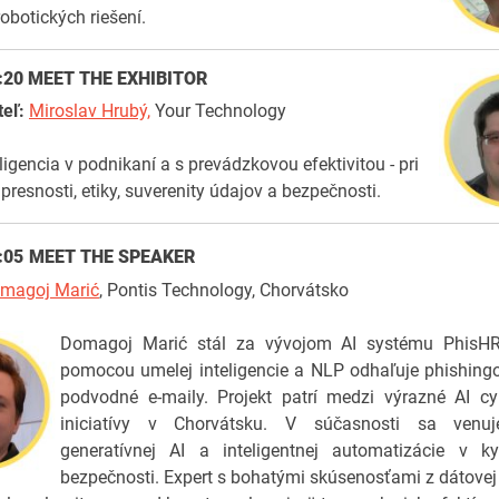
botických riešení.
2:20
MEET THE EXHIBITOR
teľ:
Miroslav Hrubý,
Your Technology
ligencia v podnikaní a s prevádzkovou efektivitou - pri
presnosti, etiky, suverenity údajov a bezpečnosti.
:05
MEET THE SPEAKER
magoj Marić
, Pontis Technology, Chorvátsko
Domagoj Marić stál za vývojom AI systému PhisHR
pomocou umelej inteligencie a NLP odhaľuje phishing
podvodné e-maily. Projekt patrí medzi výrazné AI cy
iniciatívy v Chorvátsku. V súčasnosti sa venuj
generatívnej AI a inteligentnej automatizácie v kyb
bezpečnosti. Expert s bohatými skúsenosťami z dátovej 