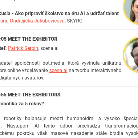
kusia -
Ako pripraviť školstvo na éru AI a udržať talent
tória Ondrejička Jakubovičová
, SKYRO
2:05 MEET THE EXHIBITOR
teľ:
Patrick Serbin
, scena.ai
dateľ spoločnosti bot.media, ktorá vyvinula unikátnu
pre online vzdelávanie
scena.ai
na tvorbu interaktívneho
 digitálnych avatarov.
2:55 MEET THE EXHIBITORS
obotika za 5 rokov?
ť robotiky balansuje medzi humanoidmi a vysoko špecial
i. Nástupom AI tento odbor prechádza transformáciou
ickému pokroku však masové nasadenie stále brzdia vyso