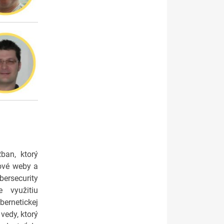
ban, ktorý
ové weby a
bersecurity
e využitiu
ernetickej
vedy, ktorý