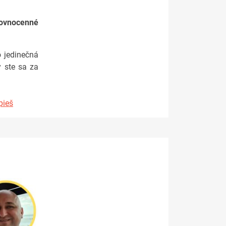
ovnocenné
o jedinečná
y ste sa za
pieš