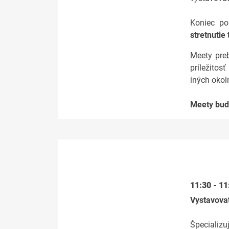
Koniec po
stretnutie 
Meety pre
príležitos
iných okoln
Meety bud
11:30 - 1
Vystavova
Špecializu