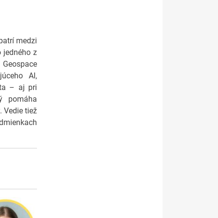
patrí medzi
o jedného z
na Geospace
júceho AI,
ta – aj pri
rý pomáha
 Vedie tiež
podmienkach