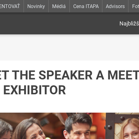
ENTOVAŤ
Novinky
Médiá
Cena ITAPA
Advisors
Fot
Najbližš
T THE SPEAKER A MEE
 EXHIBITOR