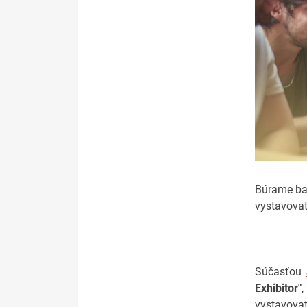
Búrame bar
vystavovat
Súčasťou
Exhibitor"
vystavova