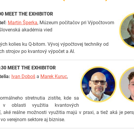
:00
MEET THE EXHIBITOR
teľ:
Martin Šperka
, Múzeum počítačov pri Výpočtovom
 Slovenská akadémia vied
ch kolies ku Q-bitom. Vývoj výpočtovej techniky od
h strojov po kvantový výpočet a AI.
:30
MEET THE EXHIBITOR
elia:
Ivan Doboš
a
Marek Kuruc
,
rmálneho stretnutia zistíte, kde sa
o v oblasti využitia kvantových
í, aké reálne možnosti využitia majú v praxi, a tiež aká je pers
vo verejnom sektore aj biznise.