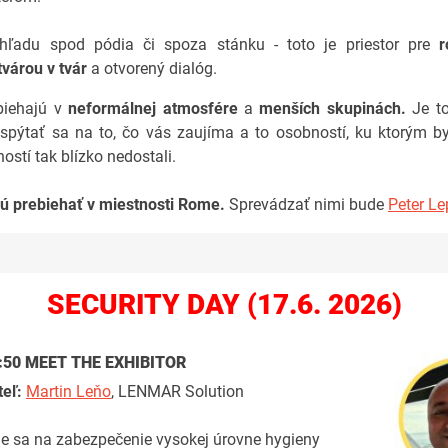
hľadu spod pódia či spoza stánku - toto je priestor pre
r
tvárou v tvár
a otvorený dialóg.
biehajú v
neformálnej atmosfére
a
menších skupinách.
Je t
ť spýtať sa na to, čo vás zaujíma a to osobností, ku ktorým b
ostí tak blízko nedostali.
ú prebiehať v miestnosti Rome.
Sprevádzať nimi bude
Peter Le
SECURITY DAY (17.6. 2026)
1:50
MEET THE EXHIBITOR
teľ:
Martin Leňo
, LENMAR Solution
je sa na zabezpečenie vysokej úrovne hygieny