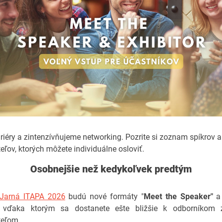
iéry a zintenzívňujeme networking. Pozrite si zoznam spíkrov a
eľov, ktorých môžete individuálne osloviť.
Osobnejšie než kedykoľvek predtým
Jarná ITAPA 2026
budú nové formáty "
Meet the Speaker"
a 
, vďaka ktorým sa dostanete ešte bližšie k odborníkom 
teľom.