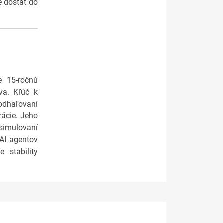
e dostať do
e 15-ročnú
tva. Kľúč k
 odhaľovaní
rácie. Jeho
simulovaní
 AI agentov
 stability