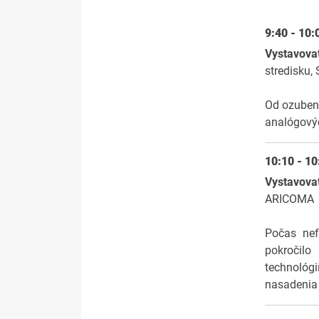
9:40 - 10
Vystavova
stredisku,
Od ozubený
analógovýc
10:10 - 10
Vystavovat
ARICOMA
Počas nefo
pokročil
technológi
nasadenia 