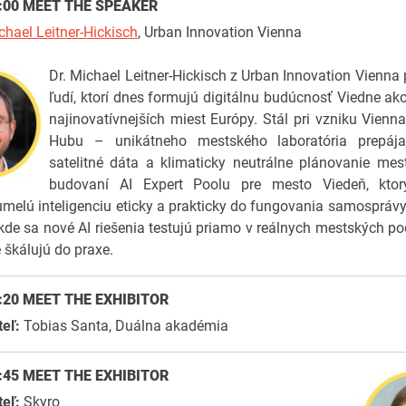
:00
MEET THE SPEAKER
chael Leitner-Hickisch
, Urban Innovation Vienna
Dr. Michael Leitner-Hickisch z Urban Innovation Vienna 
ľudí, ktorí dnes formujú digitálnu budúcnosť Viedne ak
najinovatívnejších miest Európy. Stál pri vzniku Vien
Hubu – unikátneho mestského laboratória prepája
satelitné dáta a klimaticky neutrálne plánovanie mes
budovaní AI Expert Poolu pre mesto Viedeň, kto
melú inteligenciu eticky a prakticky do fungovania samosprávy.
kde sa nové AI riešenia testujú priamo v reálnych mestských 
 škálujú do praxe.
1:20
MEET THE EXHIBITOR
teľ:
Tobias Santa,
Duálna akadémia
:45
MEET THE EXHIBITOR
teľ:
Skyro