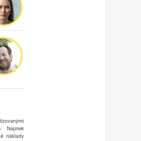
izovanými
. Napriek
ké náklady