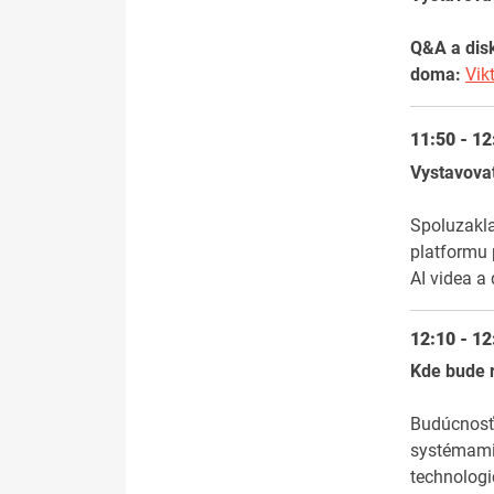
Q&A a dis
doma:
Vik
11:50 - 1
Vystavova
Spoluzakla
platformu 
AI videa a
12:10 - 1
Kde bude r
Budúcnos
systémam
technolog