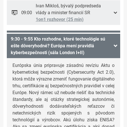
Ivan Mikloš, bývalý podpredseda
09:00
vlády a minister financií SR
1on1 rozhovor (25 min)
9:30 - 9:55 Kto rozhodne, ktoré technológie sú
ešte dôveryhodné? Európa mení pravidlá
kyberbezpečnosti (sála London I+II)
Európska únia pripravuje zásadnú revíziu Aktu o
kybernetickej bezpečnosti (Cybersecurity Act 2.0),
ktorá môže výrazne zmeniť fungovanie digitálneho
trhu, certifikácie aj bezpečnostných pravidiel v celej
Európe. Nový rámec už nebude riešiť iba technické
štandardy, ale aj otázky strategickej autonómie,
dôveryhodnosti dodávateľských reťazcov či
netechnických rizík spojených s pôvodom
technológií a výrobcov. Akú úlohu získa ENISA?
Ako sa zmení európska certifikácia a aký dopad