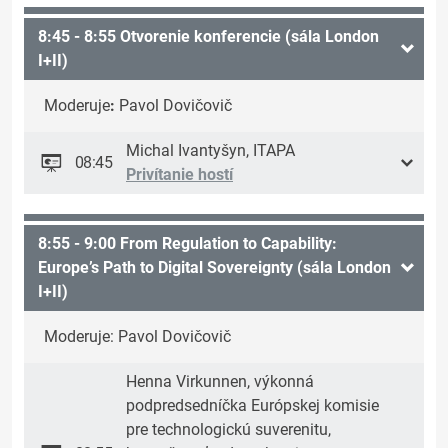
8:45 - 8:55 Otvorenie konferencie (sála London
I+II)
Moderuje
:
Pavol Dovičovič
Michal Ivantyšyn, ITAPA
08:45
Privítanie hostí
8:55 - 9:00 From Regulation to Capability:
Europe’s Path to Digital Sovereignty (sála London
I+II)
Moderuje: Pavol Dovičovič
Henna Virkunnen, výkonná
podpredsedníčka Európskej komisie
pre technologickú suverenitu,