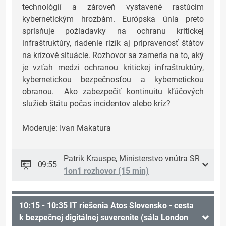
technológií a zároveň vystavené rastúcim
kybernetickým hrozbám. Európska únia preto
sprísňuje požiadavky na ochranu kritickej
infraštruktúry, riadenie rizík aj pripravenosť štátov
na krízové situácie. Rozhovor sa zameria na to, aký
je vzťah medzi ochranou kritickej infraštruktúry,
kybernetickou bezpečnosťou a kybernetickou
obranou. Ako zabezpečiť kontinuitu kľúčových
služieb štátu počas incidentov alebo kríz?
Moderuje: Ivan Makatura
Patrik Krauspe, Ministerstvo vnútra SR
09:55
1on1 rozhovor (15 min)
10:15 - 10:35 IT riešenia Atos Slovensko - cesta
k bezpečnej digitálnej suverenite (sála London