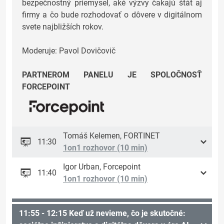
bezpečnostný priemysel, aké výzvy čakajú štát aj
firmy a čo bude rozhodovať o dôvere v digitálnom
svete najbližších rokov.
Moderuje: Pavol Dovičovič
PARTNEROM PANELU JE SPOLOČNOSŤ
FORCEPOINT
Tomáš Kelemen, FORTINET
11:30
1on1 rozhovor (10 min)
Igor Urban, Forcepoint
11:40
1on1 rozhovor (10 min)
11:55 - 12:15 Keď už nevieme, čo je skutočné: