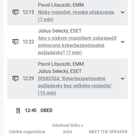
Pavol Litauszki, EMM
12:15
Nízky rozpočet, vysoké očakávania
(7 min)
Július Selecký, ESET
Ako s nízkym rozpočtom zabezpečiť
12:22
primerané kyberbezpečnostné
požiadavky? (7 min)
Pavol Litauszki, EMM
Július Selecký, ESET
12:29
DISKUSIA "Kyberbezpečnostné
požiadavky bez veľkého rozpočtu"
(15 min)
12:45
OBED
Odolnosť štátu v
Odolná organizácia
kríze
MEET THE SPEAKER