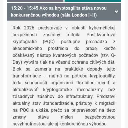
15:20 - 15:45 Ako sa kryptoagilita stáva novou
konkurenčnou výhodou (sála London I+II)
Rok 2026 predstavuje v oblasti kybernetickej
bezpečnosti zásadný míľnik. Post-kvantová
kryptografia (PQC) postupne prechádza z
akademického prostredia do praxe, keďže
očakávaný nástup kvantových počítačov (tzv. Q-
Day) vytvára tlak na včasnú ochranu citlivých dát.
Blok sa zameria na praktické dopady tejto
transformácie – najmä na potrebu kryptoagility,
teda schopnosti organizácií flexibilne meniť a
aktualizovať kryptografické mechanizmy bez
zásadných zásahov do infraštruktúry. Predstaví
aktuálny stav štandardizácie, prístupy k migrácii
na PQC a ukáže, prečo sa pripravenosť na tieto
zmeny stáva nielen bezpečnostnou
nevyhnutnosťou, ale aj konkurenčnou výhodou.