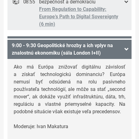
08:55
bezpečnosť a demokraciu
From Regulation to Capability:
Europe’s Path to Digital Sovereignty
(6 min)
9:00 - 9:30 Geopolitické hrozby a ich vplyv na
znalostnú ekonomiku (sála London I+II)
Ako má Európa znižovať digitálnu závislosť
a získať technologickú dominanciu? Európa
nemusí byť odsúdená na rolu pasívneho
používateľa technológií, ale môže sa stať „second
mover“, ak dokáže využiť infraštruktúru, dáta, trh,
reguláciu a vlastné priemyselné kapacity. Na
podobné situácie však existuje veľa precedensov.
Moderuje: Ivan Makatura