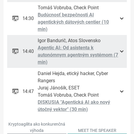
Tomáš Vobruba, Check Point
Budúcnosť bezpečnosti AI
14:30
agentických dátových centier (10
min)
Igor Bandurič, Atos Slovensko
Agentic AI: Od asistenta k
14:40
autonómnym agentným systémom (7
min)
Daniel Hejda, etický hacker, Cyber
Rangers
Juraj Jánošík, ESET
14:47
Tomáš Vobruba, Check Point
DISKUSIA "Agentická AI ako nový
útočný vektor" (30 min)
Kryptoagilita ako konkurenčná
výhoda
MEET THE SPEAKER