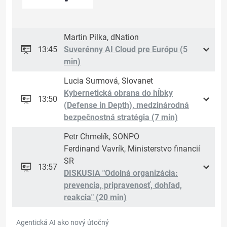
Martin Pilka, dNation
13:45
Suverénny AI Cloud pre Európu (5
min)
Lucia Surmová, Slovanet
Kybernetická obrana do hĺbky
13:50
(Defense in Depth), medzinárodná
bezpečnostná stratégia (7 min)
Petr Chmelík, SONPO
Ferdinand Vavrík, Ministerstvo financií
SR
13:57
DISKUSIA "Odolná organizácia:
prevencia, pripravenosť, dohľad,
reakcia" (20 min)
Agentická AI ako nový útočný