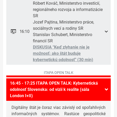
Róbert Kováč, Ministerstvo investícií,
regionálneho rozvoja a informatizácie
SR
Jozef Pajtina, Ministerstvo práce,
sociálnych vecí a rodiny SR
16:10
Stanislav Schubert, Ministerstvo
financií SR
DISKUSIA "Keď zlyhanie nie je
možnosť: ako štát buduje
kybernetickú odolnosť" (30 min)
ITAPA OPEN TALK
16:45 - 17:25 ITAPA OPEN TALK: Kybernetická
odolnosť Slovenska: od vízií k realite (sála
London I+II)
Digitálny štát je čoraz viac závislý od spoľahlivých
informačných systémov. Rastúce geopolitické