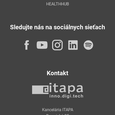
HEALTHHUB
Sledujte nás na sociálnych sieťach
Facebook
YouTube
Instagram
LinkedI
Spot
Kontakt
Kancelária ITAPA