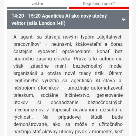
vektor
Regulačná smršť
14:20 - 15:20 Agentická AI ako nový útočný
vektor (sála London I+II)
AI agenti sa stávajú novým typom „digitálnych
pracovníkov“ – neúnavní, škálovateľní a čoraz
častejšie vybavení oprávneniami konať bez
priameho zásahu človeka. Práve táto autonómia
však zásadne mení bezpečnostný model
organizácií a otvára nové triedy rizík. Okrem
legitímneho využitia sa agentická AI stáva aj
nástrojom útočníkov – umožňuje automatizovať
prieskum, sociálne inžinierstvo, generovanie
útokov či obchádzanie bezpečnostných
mechanizmov v doposiaľ nevídanom rozsahu a
rýchlosti. Na prípadovej štúdii bude
demonštrované, ako sa môže z užitočného
nástroja stať aktívny útočný prvok v momente, keď