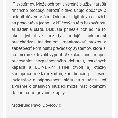
IT systémov. Môže ochromiť verejné služby, narušiť
finančné procesy, ohroziť citlivé údaje občanov a
oslabiť dôveru v štát. Odolnosť digitálnych služieb
sa preto stáva jednou z kľúčových tém bezpečnosti
aj riadenia štátu. Diskusia prinesie pohľad na to,
ako jednotlivé rezorty budujú schopnosť
predchádzať incidentom, monitorovať hrozby a
zabezpečiť kontinuitu prevádzky systémov, ktoré si
štát nemôže dovoliť vypnúť. Aké skúsenosti majú s
budovaním bezpečnostného dohľadu, reakčných
kapacít a BCP/DRP? Panel otvorí aj otázky
spolupráce medzi rezortmi, koordinácie pri riešení
incidentov a pripravenosti štátu na situácie, keď
zlyhanie digitálnych služieb môže mať okamžitý
dopad na fungovanie krajiny.
Moderuje: Pavol Dovičovič