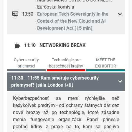
Európska komisia
10:50
European Tech Sovereignty in the
Context of the New Cloud and AI
Development Act (15 min)
11:10
NETWORKING BREAK
Cybersecurity
Technológie pre
MEET THE
priemysel
bezpečnosť krajiny
EXHIBITOR
11:30 - 11:55 Kam smeruje cybersecurity
priemysel? (sála London I+II)
Kyberbezpečnosť sa mení rýchlejšie než
kedykoľvek predtým - od ochrany štátnych dát cez
nové hrozby až po technológie, ktoré zásadne
menia fungovanie organizácií. Panel prinesie
pohľad lídrov z praxe na to, kam sa posúva