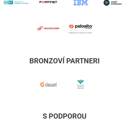
J
C
Microcomp
palo
alto
BRONZOVÍ PARTNERI
Slovanet
VsZP
S PODPOROU