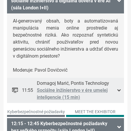
sociálne inžinierstvo a digitálna dôvera v ére AI
(sála London I+II)
AI-generovaný obsah, boty a automatizovaná
manipulácia menia online prostredie aj
bezpečnostné riziká. Ako rozpoznať syntetickú
aktivitu, chrániť používateľov pred novou
generáciou sociálneho inžinierstva a udržať dôveru
v digitálnom priestore?
Moderuje: Pavol Dovičovič
Domagoj Marić, Pontis Technology
11:55
Sociálne inžinierstvo v ére umelej
inteligencie (15 min)
Kyberbezpečnostné požiadavky
MEET THE EXHIBITOR
12:15 - 12:45 Kyberbezpečnostné požiadavky
bez veľkého rozpočtu (sála London I+II)