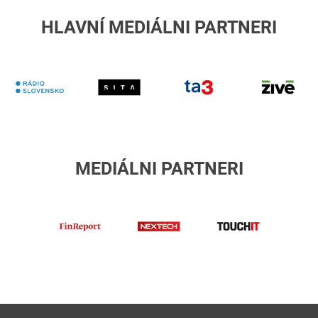
HLAVNÍ MEDIÁLNI PARTNERI
RTVS
Sita
TA3
Z
MEDIÁLNI PARTNERI
finreport
Nextech
TouchIT