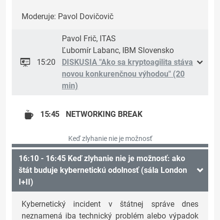
Moderuje: Pavol Dovičovič
Pavol Frič, ITAS
Ľubomír Labanc, IBM Slovensko
15:20
DISKUSIA "Ako sa kryptoagilita stáva
novou konkurenčnou výhodou" (20
min)
15:45
NETWORKING BREAK
Keď zlyhanie nie je možnosť
16:10 - 16:45 Keď zlyhanie nie je možnosť: ako
štát buduje kybernetickú odolnosť (sála London
I+II)
Kybernetický incident v štátnej správe dnes
neznamená iba technický problém alebo výpadok