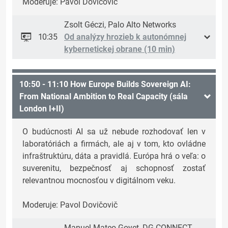
Moderuje: Pavol Dovičovič
Zsolt Géczi, Palo Alto Networks
10:35
Od analýzy hrozieb k autonómnej
kybernetickej obrane (10 min)
10:50 - 11:10 How Europe Builds Sovereign AI:
From National Ambition to Real Capacity (sála
London I+II)
O budúcnosti AI sa už nebude rozhodovať len v
laboratóriách a firmách, ale aj v tom, kto ovládne
infraštruktúru, dáta a pravidlá. Európa hrá o veľa: o
suverenitu, bezpečnosť aj schopnosť zostať
relevantnou mocnosťou v digitálnom veku.
Moderuje: Pavol Dovičovič
Manuel Mateo Goyet, DG CONNECT,