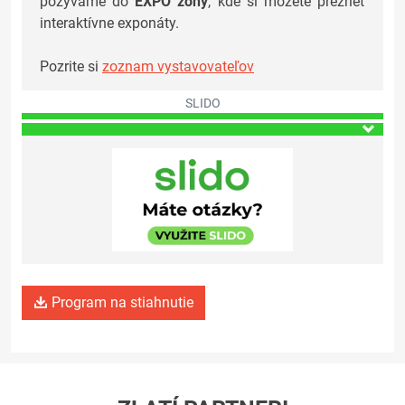
pozývame do
EXPO zóny
, kde si môžete prezrieť
interaktívne exponáty.
Pozrite si
zoznam vystavovateľov
SLIDO
Program na stiahnutie