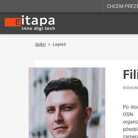
CHCEM PREZ
Spíkri
Lepieš
Fi
IKReON,
Po štú
OSN. 
organi
pôsobí
zamera