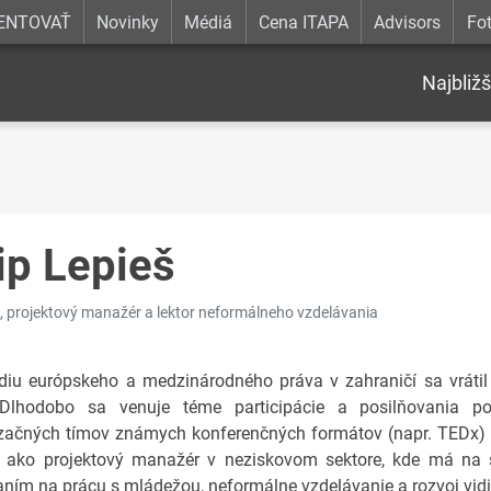
ENTOVAŤ
Novinky
Médiá
Cena ITAPA
Advisors
Fot
Najbližš
lip Lepieš
 projektový manažér a lektor neformálneho vzdelávania
diu európskeho a medzinárodného práva v zahraničí sa vrátil
Dlhodobo sa venuje téme participácie a posilňovania po
začných tímov známych konferenčných formátov (napr. TEDx) 
 ako projektový manažér v neziskovom sektore, kde má na st
ním na prácu s mládežou, neformálne vzdelávanie a rozvoj vidi