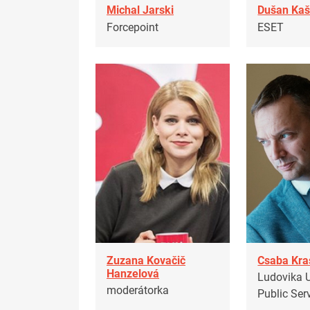
Michal Jarski
Dušan Kaš
Forcepoint
ESET
Zuzana Kovačič
Csaba Kra
Hanzelová
Ludovika U
moderátorka
Public Ser