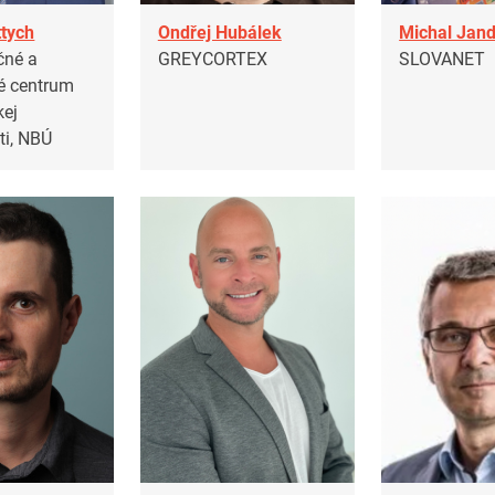
tych
Ondřej Hubálek
Michal Jan
čné a
GREYCORTEX
SLOVANET
né centrum
kej
ti, NBÚ