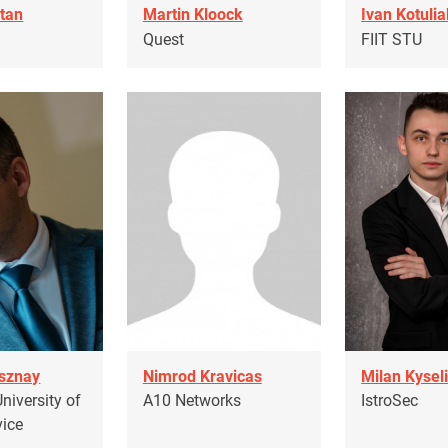
tan
Martin Kloock
Ivan Kotulia
Quest
FIIT STU
sznay
Nimrod Kravicas
Milan Kysel
niversity of
A10 Networks
IstroSec
vice