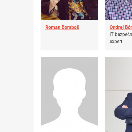
Roman Bomboš
Ondrej Bó
IT bezpeč
expert