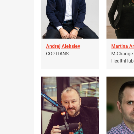
Andrej Aleksiev
Martina A
COGITANS
M-Change s
HealthHub