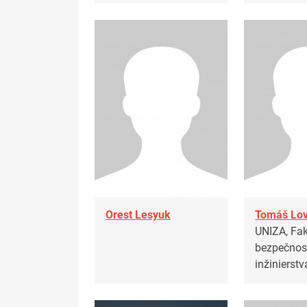
Orest Lesyuk
Tomáš Lo
UNIZA, Fak
bezpečnos
inžinierstv