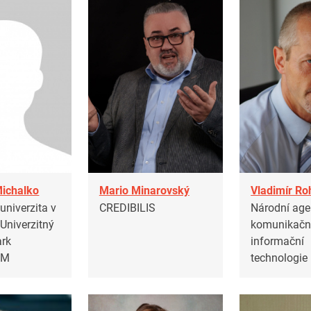
Michalko
Mario Minarovský
Vladimír Ro
univerzita v
CREDIBILIS
Národní age
 Univerzitný
komunikačn
ark
informační
OM
technologie