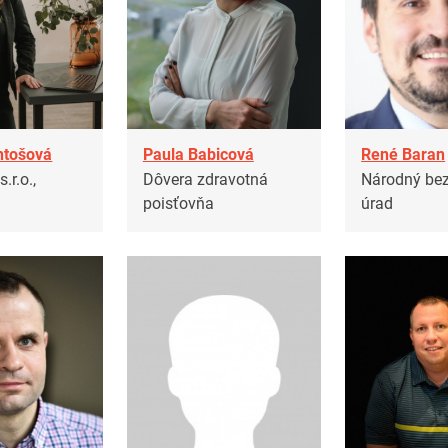
ntošová
Paula Babicová
René Baran
.r.o.,
Dôvera zdravotná
Národný be
poisťovňa
úrad