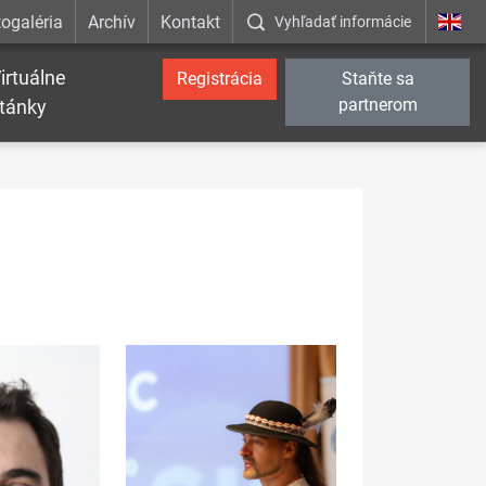
ogaléria
Archív
Kontakt
Vyhľadať informácie
irtuálne
Registrácia
Staňte sa
partnerom
tánky