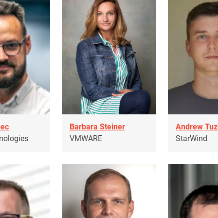
nec
Barbara Steiner
Andrew Tuz
hnologies
VMWARE
StarWind