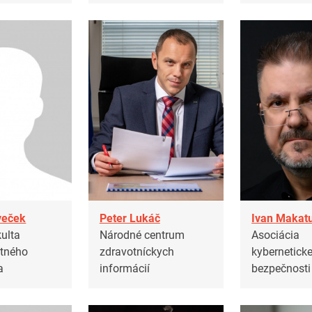
veček
Peter Lukáč
Ivan Makat
ulta
Národné centrum
Asociácia
tného
zdravotníckych
kyberneticke
a
informácií
bezpečnosti