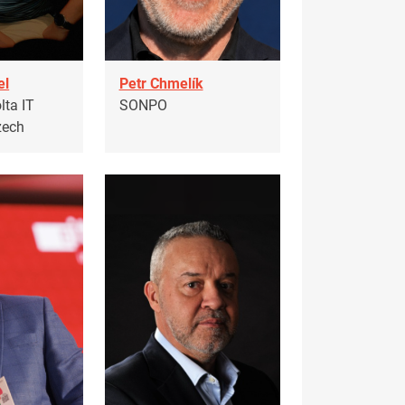
el
Petr Chmelík
lta IT
SONPO
zech