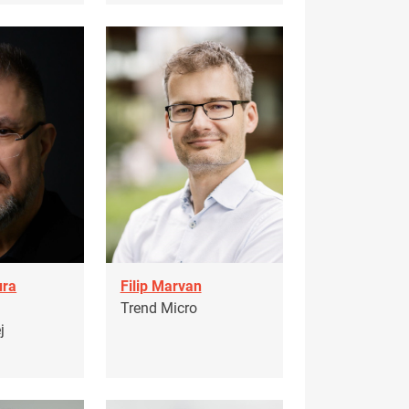
ura
Filip Marvan
Trend Micro
j