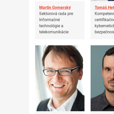
Martin Gymerský
Tomáš Het
Sektorová rada pre
Kompeten
Informačné
certifikač
technológie a
kybernetic
telekomunikácie
bezpečnos