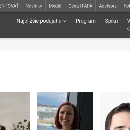
ENTOVAŤ
Novinky
Médiá
Cena ITAPA
Advisors
Fot
Najbližšie podujatia
Program
Spíkri
V
s