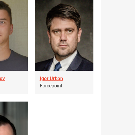
ov
Igor Urban
Forcepoint