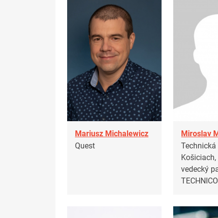
Mariusz Michalewicz
Miroslav 
Quest
Technická 
Košiciach,
vedecký p
TECHNIC