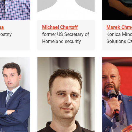
na
Michael Chertoff
Marek Chm
nostný
former US Secretary of
Konica Mino
Homeland security
Solutions C