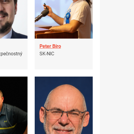
Peter Bíro
zpečnostný
SK-NIC