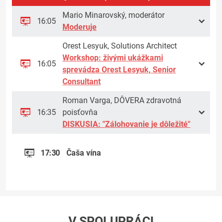
Mario Minarovský, moderátor
16:05
Moderuje
Orest Lesyuk, Solutions Architect
Workshop: živými ukážkami
16:05
sprevádza Orest Lesyuk, Senior
Consultant
Roman Varga, DÔVERA zdravotná
16:35
poisťovňa
DISKUSIA: "Zálohovanie je dôležité"
17:30
Čaša vína
V SPOLUPRÁCI