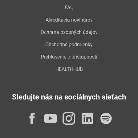
FAQ
Akreditácia novinárov
Ochrana osobných údajov
Obchodné podmienky
Prehlásenie o prístupnosti
HEALTHHUB
Sledujte nás na sociálnych sieťach
Facebook
YouTube
Instagram
LinkedI
Spot