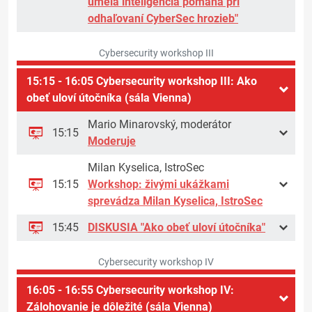
umelá inteligencia pomáha pri
odhaľovaní CyberSec hrozieb"
Cybersecurity workshop III
15:15 - 16:05 Cybersecurity workshop III: Ako
obeť uloví útočníka (sála Vienna)
Mario Minarovský, moderátor
15:15
Moderuje
Milan Kyselica, IstroSec
15:15
Workshop: živými ukážkami
sprevádza Milan Kyselica, IstroSec
15:45
DISKUSIA "Ako obeť uloví útočníka"
Cybersecurity workshop IV
16:05 - 16:55 Cybersecurity workshop IV:
Zálohovanie je dôležité (sála Vienna)