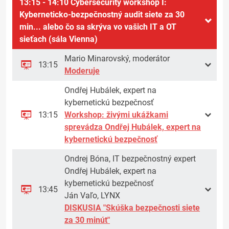
13:15 - 14:10 Cybersecurity workshop I:
Kyberneticko-bezpečnostný audit siete za 30
min... alebo čo sa skrýva vo vašich IT a OT
sieťach (sála Vienna)
Mario Minarovský, moderátor
13:15
Moderuje
Ondřej Hubálek, expert na
kybernetickú bezpečnosť
13:15
Workshop: živými ukážkami
sprevádza Ondřej Hubálek, expert na
kybernetickú bezpečnosť
Ondrej Bóna, IT bezpečnostný expert
Ondřej Hubálek, expert na
kybernetickú bezpečnosť
13:45
Ján Vaľo, LYNX
DISKUSIA "Skúška bezpečnosti siete
za 30 minút"