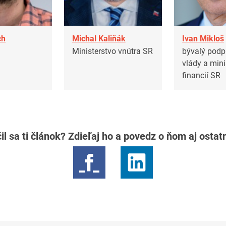
ch
Michal Kaliňák
Ivan Mikloš
Ministerstvo vnútra SR
bývalý podp
vlády a mini
financií SR
il sa ti článok? Zdieľaj ho a povedz o ňom aj osta