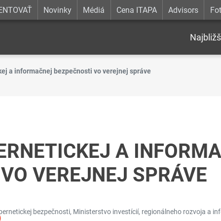
ENTOVAŤ
Novinky
Médiá
Cena ITAPA
Advisors
Fot
Najbližš
ckej a informačnej bezpečnosti vo verejnej správe
ERNETICKEJ A INFORM
 VO VEREJNEJ SPRÁVE
ernetickej bezpečnosti, Ministerstvo investícií, regionálneho rozvoja a in
)