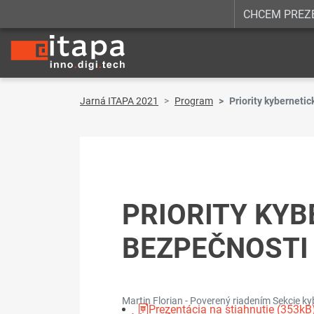
CHCEM PREZ
Jarná ITAPA 2021
Program
Priority kyberneti
PRIORITY KYB
BEZPEČNOSTI
Martin Florian - Poverený riadením Sekcie kyb
Prezentácia na stiahnutie (353kB