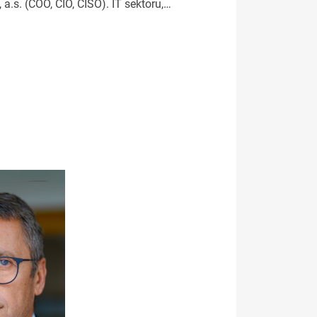
.s. (COO, CIO, CISO). IT sektoru,…