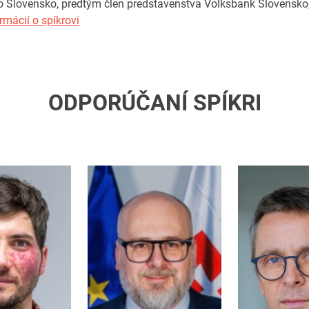
 Slovensko, predtým člen predstavenstva Volksbank Slovensko, a
rmácií o spíkrovi
ODPORÚČANÍ SPÍKRI