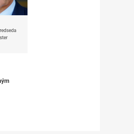
redseda
ster
tným