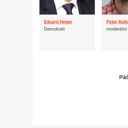
Eduard Heger
Peter Kuli
Demokrati
moderátor
Páč