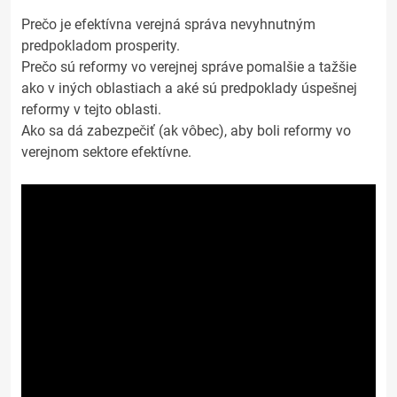
Prečo je efektívna verejná správa nevyhnutným
predpokladom prosperity.
Prečo sú reformy vo verejnej správe pomalšie a tažšie
ako v iných oblastiach a aké sú predpoklady úspešnej
reformy v tejto oblasti.
Ako sa dá zabezpečiť (ak vôbec), aby boli reformy vo
verejnom sektore efektívne.