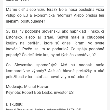
Máme cieľ alebo víziu teraz? Bola naša posledná vízia
vstup do EÚ a ekonomická reforma? Alebo predsa len
niekam postupujeme?
Sú krajiny podobné Slovensku, ako napríklad Fínsko, či
Estónsko, alebo aj Izrael. Kedysi malé a chudobné
krajiny na periférii, ktoré sú dnes lídrami vo svete
inovácií. Prečo sa im to podarilo? Čo spája podobné
prípady? Čo delí tieto krajiny od tých čo zaostávajú?
Čo Slovensko spomaľuje? Aké sú naopak naše
komparatívne výhody? Aké sú hlavné prekážky a aké
príležitosti v tom stať sa inovatívnym národom?
Moderuje: Michal Havran
Keynote: Robert Bob Lesko, investor US
Diskutujú: