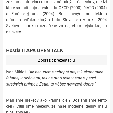
zaznamenalo viacero medzinárodných úspechov, medzi
ktoré sa radí najmä vstup do OECD (2000), NATO (2004)
a Európskej únie (2004). Bol hlavným architektom
reforiem, vďaka ktorým bolo Slovensko v roku 2004
Svetovou bankou označené za najreformnejšiu krajinu
na svete.
Hostia ITAPA OPEN TALK
Zobraziť prezentáciu
Ivan Mikloš:
"Ak nebudeme schopní prejsť k ekonomike
ťahanej inováciami, tak na dlho uviazneme v pasci
stredných príjmov. Zatiaľ to vôbec nevyzerá dobre."
Mali sme niekedy ako krajina cieľ? Dosiahli sme tento
cieľ? Cítili sme niekedy, že naše moderné dejiny majú
hlbší zmysel?