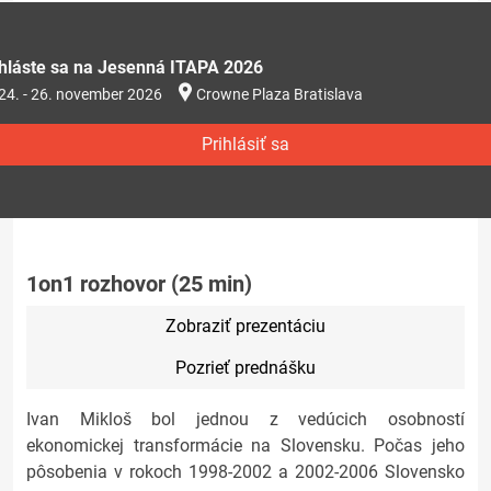
ihláste sa na Jesenná ITAPA 2026
24. - 26. november 2026
Crowne Plaza Bratislava
Prihlásiť sa
1on1 rozhovor (25 min)
Zobraziť prezentáciu
Pozrieť prednášku
Ivan Mikloš bol jednou z vedúcich osobností
ekonomickej transformácie na Slovensku. Počas jeho
pôsobenia v rokoch 1998-2002 a 2002-2006 Slovensko