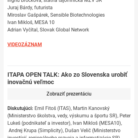
Ingrid Brocková, štátna tajomníčka MZV SR
Juraj Bárdy, futurista
Miroslav Gašpárek, Sensible Biotechnologies
Ivan Mikloš, MESA 10
Adrian Vyčítal, Slovak Global Network
VIDEOZÁZNAM
ITAPA OPEN TALK: Ako zo Slovenska urobiť
inovačnú veľmoc
Zobraziť prezentáciu
Diskutujúci:
Emil Fitoš (ITAS), Martin Kanovský
(Ministerstvo školstva, vedy, výskumu a športu SR), Peter
Lukeš (podnikateľ a investor), Ivan Mikloš (MESA10),
Andrej Krupa (Simplicity), Dušan Velič (Ministerstvo
investícií, regionálneho rozvoja a informatizácie SR)