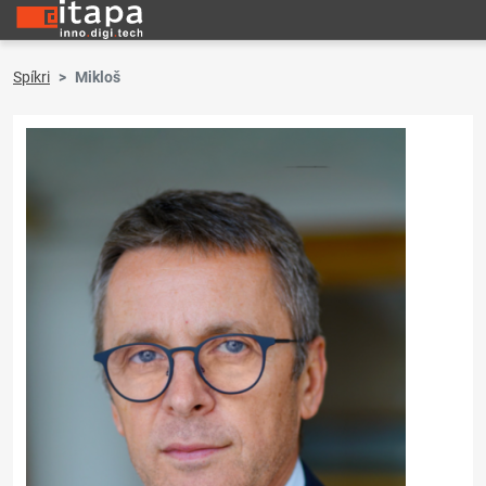
Spíkri
Mikloš